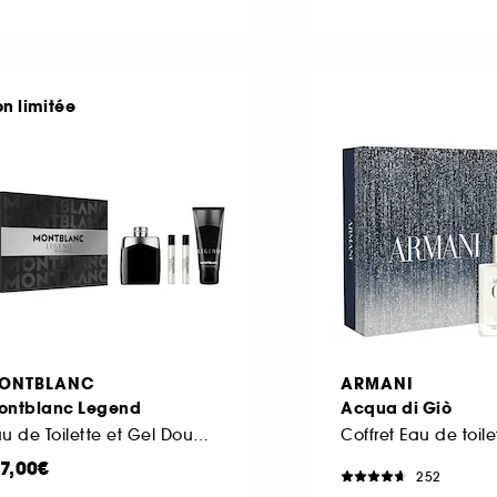
on limitée
ONTBLANC
ARMANI
ontblanc Legend
Acqua di Giò
Eau de Toilette et Gel Douche
17,00€
252