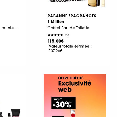
RABANNE FRAGRANCES
1 Million
Coffret Eau de Parfum Intense, Gel Cheveux & Corps et Format Voyage
Coffret Eau de Toilette
25
115,00€
Valeur totale estimée :
137,90€