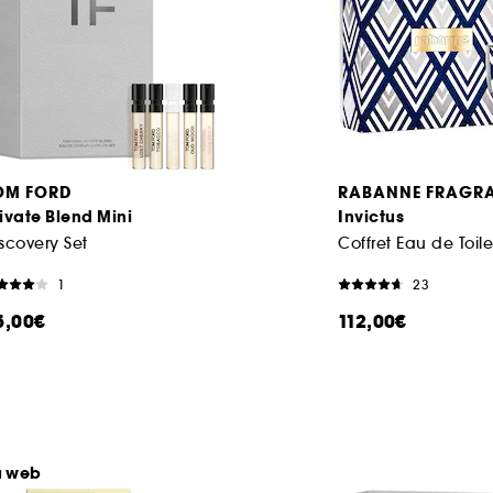
OM FORD
RABANNE FRAGR
ivate Blend Mini
Invictus
scovery Set
Coffret Eau de Toile
1
23
5,00€
112,00€
u web