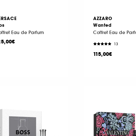
ERSACE
AZZARO
os
Wanted
ffret Eau de Parfum
25,00€
13
115,00€