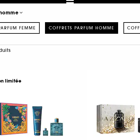
m homme
PARFUM FEMME
COFFRETS PARFUM HOMME
COFF
duits
on limitée