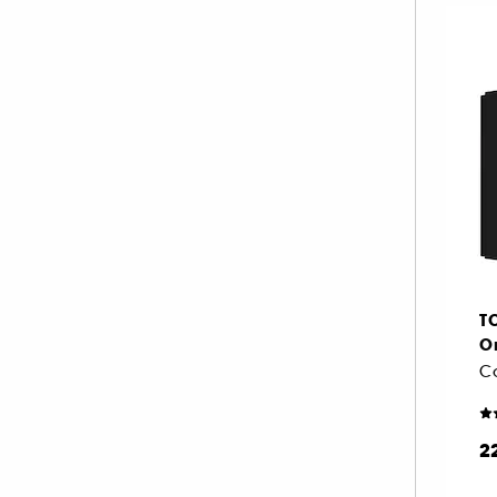
T
O
Co
2