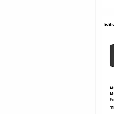
Editi
M
M
1