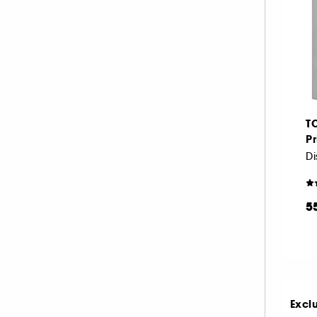
T
Pr
Di
5
Excl