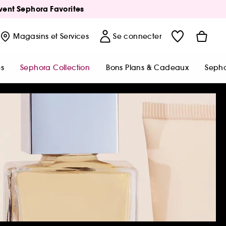
Avent Sephora Favorites
Magasins
et Services
Se connecter
s
Sephora Collection
Bons Plans & Cadeaux
Sepho