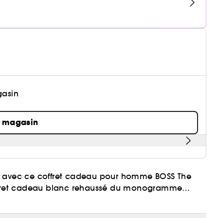
gasin
n magasin
in avec ce coffret cadeau pour homme BOSS The
coffret cadeau blanc rehaussé du monogramme
s et camel intemporelles, symbole de son pouvoir