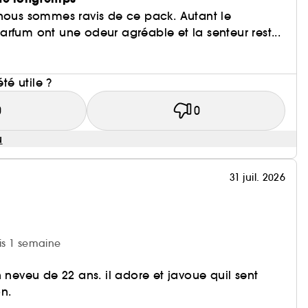
 nous sommes ravis de ce pack. Autant le
rfum ont une odeur agréable et la senteur rest...
i
été utile ?
0
0
u
31 juil. 2026
uis 1 semaine
n neveu de 22 ans. il adore et javoue quil sent
n.
i