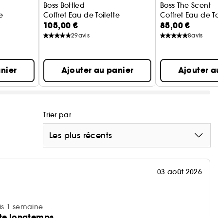
Boss Bottled
Boss The Scent
e
Coffret Eau de Toilette
Coffret Eau de To
105,00 €
85,00 €
29
avis
8
avis
nier
Ajouter au panier
Ajouter a
Trier par
Les plus récents
03 août 2026
uis 1 semaine
ste longtemps