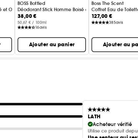
BOSS Bottled
Boss The Scent
et Oriental 200 ml
Déodorant Stick Homme Boisé et Oriental
Coffret Eau de Toilett
38,00 €
127,00 €
50,67 € / 100ml
385
avis
16
avis
r
Ajouter au panier
Ajouter au pa
LATH
Acheteur vérifié
Utilise ce produit dep
Une senteur qui re