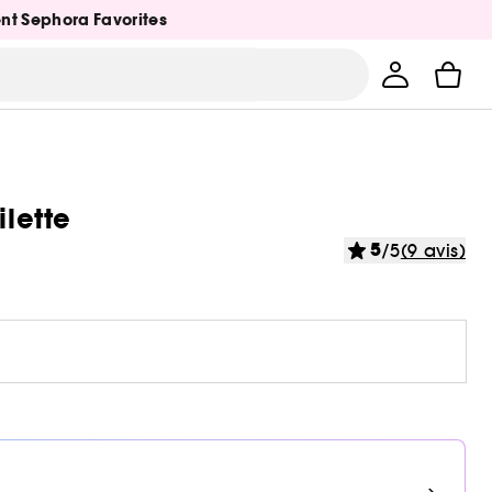
ent Sephora Favorites
ilette
5
/5
(9 avis)