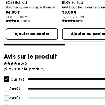
BOSS Bottled
BOSS Bottled
Baume après-rasage Boisé et Oriental
Gel Douche Homme Boisé 
94,00 €
38,00 €
94,00 € / 100ml
19,00 € / 100ml
182
avis
3
avis
Ajouter au panier
Ajouter au panie
Avis sur le produit
5/5
(9 avis sur le produit)
Tous (9)
5
(9)
4
(0)