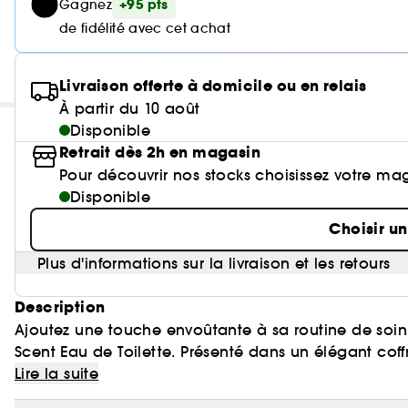
+95 pts
Gagnez
de fidélité avec cet achat
Livraison offerte à domicile ou en relais
À partir du 10 août
Disponible
Retrait dès 2h en magasin
Pour découvrir nos stocks choisissez votre ma
Disponible
Choisir u
Plus d'informations sur la livraison et les retours
Description
Ajoutez une touche envoûtante à sa routine de so
Scent Eau de Toilette. Présenté dans un élégant 
emblématique Double B et de touches dorées, noire
Lire la suite
d'attraction.