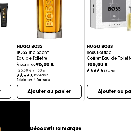
HUGO BOSS
HUGO BOSS
BOSS The Scent
Boss Bottled
Eau de Toilette
Coffret Eau de Toilett
95,00 €
105,00 €
À partir de
126,00 € / 100ml
29
avis
1264
avis
Existe en 4 formats
r
Ajouter au panier
Ajouter au pa
Découvrir la marque