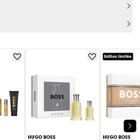
 homme, une Eau de Toilette emblématique dans
 irrésistiblement séduisant.
, ce parfum fruité, ambré et boisé associe des
 irrésistible et envoûtante. La composition
de gingembre naturelle, apportant une énergie
it de maninka, une note mémorable conçue
Edition limitée
sition est accentuée par des notes de cuir
nte qui enflamme les sens. BOSS The Scent réinvente
ign élégant et moderne.
orte une touche finale subtile grâce à son
 tient toute la journée.
HUGO BOSS
HUGO BOSS