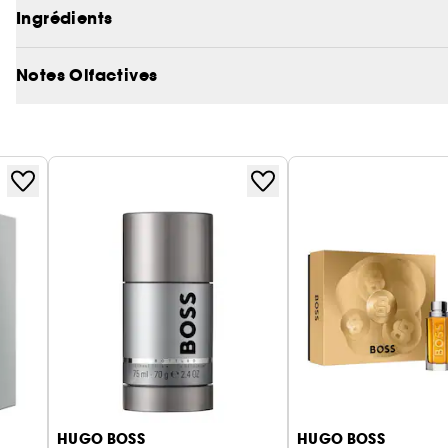
Ingrédients
Libérez votre sensualité avec BOSS The Scent pour
laquelle chaque note sublime l'alchimie d'un couple
Notes Olfactives
Inspiré par la rencontre d'un duo élégant et sensuel
notes mémorables pour donner naissance à une force
olfactive s'ouvre sur une fraîcheur épicée d'huile 
intense, soutenue par la douceur addictive du fru
spécialement pour BOSS. La chaleur de cette compo
sensuelles et ardentes, créant une étreinte captiva
la sensualité avec son flacon rechargeable au des
Le spray déodorant pour homme BOSS The Scent app
parfum séduisant caractéristique de la collection qui
HUGO BOSS
HUGO BOSS