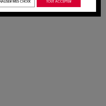
NALISER MES CHOIX
TOUT ACCEPTER
e navigation, et de l'historique de vos
 de navigation sur notre site afin d’en
 les fraudes aux moyens de paiement et les
nctionnalités du site, tel que les cookies
us permettant d’accéder à votre compte lors
ous pouvez personnaliser vos choix concernant
cepter". Sephora pourra associer les
 personnelles collectées ou générées lors
ccepter". Voous pouvez à tout moment choisir