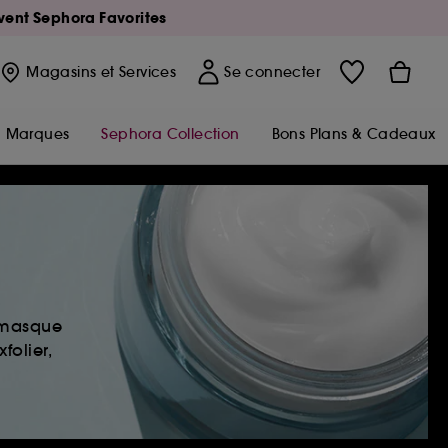
Avent Sephora Favorites
Magasins
et Services
Se connecter
Marques
Sephora Collection
Bons Plans & Cadeaux
, masque
folier,