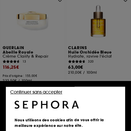
GUERLAIN
CLARINS
Abeille Royale
Huile Orchidée Bleue
Crème Clarify & Repair
Hydrate, ravive l'éclat
13
320
116,25€
63,00€
210,00€
/
100ml
Prix d'origine : 155,00€
232,50€
/
100ml
2 contenances disponibles
Continuer sans accepter
Ajouter au panier
Ajouter au panier
Nous utilisons des cookies afin de vous offrir la
meilleure expérience sur notre site.