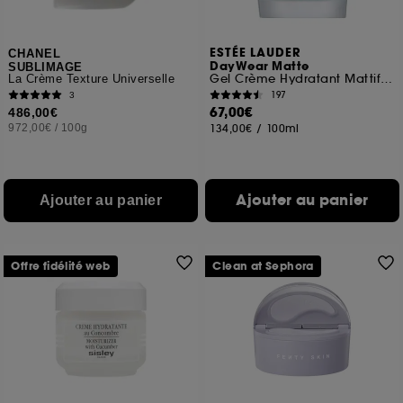
ESTÉE LAUDER
CHANEL
DayWear Matte
SUBLIMAGE
Gel Crème Hydratant Mattifiant
La Crème Texture Universelle
197
3
67,00€
486,00€
972,00€
/
100g
134,00€
/
100ml
Ajouter au panier
Ajouter au panier
Offre fidélité web
Clean at Sephora