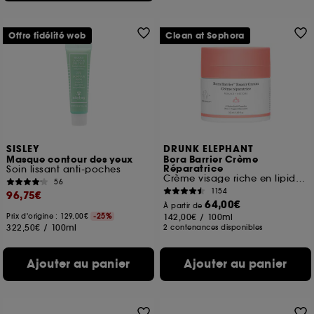
Offre fidélité web
Clean at Sephora
SISLEY
DRUNK ELEPHANT
Masque contour des yeux
Bora Barrier Crème
Réparatrice
Soin lissant anti-poches
Crème visage riche en lipides & céramides
56
1154
96,75€
64,00€
À partir de
Prix d'origine : 129,00€
-25%
142,00€
/
100ml
322,50€
/
100ml
2 contenances disponibles
Ajouter au panier
Ajouter au panier