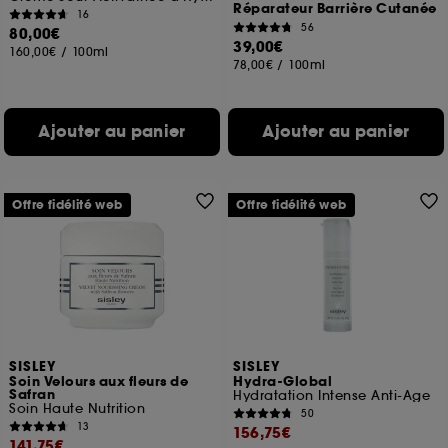
Réparateur Barrière Cutanée
16
56
80,00€
39,00€
160,00€
/
100ml
78,00€
/
100ml
Ajouter au panier
Ajouter au panier
Offre fidélité web
Offre fidélité web
SISLEY
SISLEY
Soin Velours aux fleurs de
Hydra-Global
Safran
Hydratation Intense Anti-Age
Soin Haute Nutrition
50
13
156,75€
141,75€