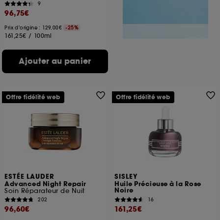
9
96,75€
Prix d'origine : 129,00€
-25%
161,25€
/
100ml
Ajouter au panier
Offre fidélité web
Offre fidélité web
ESTÉE LAUDER
SISLEY
Advanced Night Repair
Huile Précieuse à la Rose
Noire
Soin Réparateur de Nuit
202
16
96,60€
161,25€