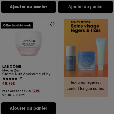
Ajouter au panier
Ajouter au panier
Offre fidélité web
LANCÔME
Hydra Zen
Crème Nuit Apaisante et hydratante
87
Textures légères,
48,75€
confort longue durée.
Prix d'origine : 65,00€
-25%
97,50€
/
100ml
Ajouter au panier