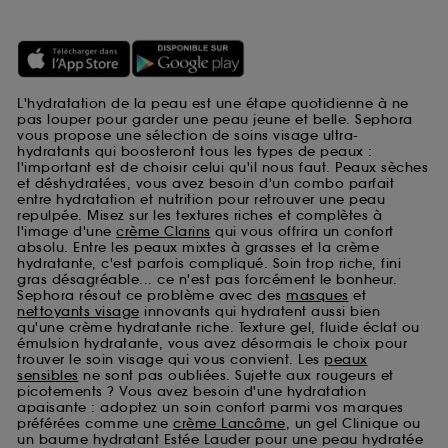
L'hydratation de la peau est une étape quotidienne à ne
pas louper pour garder une peau jeune et belle. Sephora
vous propose une sélection de soins visage ultra-
hydratants qui boosteront tous les types de peaux :
l'important est de choisir celui qu'il nous faut. Peaux sèches
et déshydratées, vous avez besoin d'un combo parfait
entre hydratation et nutrition pour retrouver une peau
repulpée. Misez sur les textures riches et complètes à
l'image d'une
crème Clarins
qui vous offrira un confort
absolu. Entre les peaux mixtes à grasses et la crème
hydratante, c'est parfois compliqué. Soin trop riche, fini
gras désagréable... ce n'est pas forcément le bonheur.
Sephora résout ce problème avec des
masques
et
nettoyants visage
innovants qui hydratent aussi bien
qu'une crème hydratante riche. Texture gel, fluide éclat ou
émulsion hydratante, vous avez désormais le choix pour
trouver le soin visage qui vous convient. Les
peaux
sensibles
ne sont pas oubliées. Sujette aux rougeurs et
picotements ? Vous avez besoin d'une hydratation
apaisante : adoptez un soin confort parmi vos marques
préférées comme une
crème Lancôme
, un gel Clinique ou
un baume hydratant Estée Lauder pour une peau hydratée