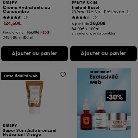
SISLEY
FENTY SKIN
Crème Hydratante au
Instant Reset
Concombre
Crème De Nuit Préservant La Peau
38
364
124,50€
38,00€
À partir de
84,00€
/
100ml
Prix d'origine : 166,00€
-25%
2 contenances disponibles
249,00€
/
100ml
Ajouter au panier
Ajouter au panier
Offre fidélité web
SISLEY
Super Soin Autobronzant
Hydratant Visage