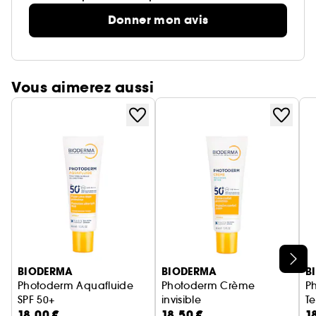
Donner mon avis
Vous aimerez aussi
Ignorer le carrousel produits
BIODERMA
BIODERMA
B
Photoderm Aquafluide
Photoderm Crème
P
SPF 50+
invisible
Te
18,00 €
18,50 €
1
Soin visage solaire hydratant peaux sensibles
Crème solaire visage peaux se
C