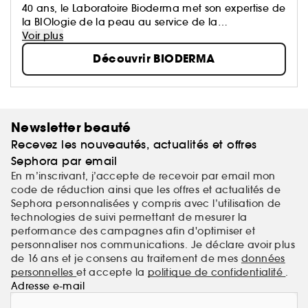
40 ans, le Laboratoire Bioderma met son expertise de
la BIOlogie de la peau au service de la
DERMatologie, afin de vous proposer des produits
Voir plus
qui prennent soin de tous les types de peaux, et à
Découvrir BIODERMA
tout âge.
Newsletter beauté
Recevez les nouveautés, actualités et offres
Sephora par email
En m’inscrivant, j’accepte de recevoir par email mon
code de réduction ainsi que les offres et actualités de
Sephora personnalisées y compris avec l’utilisation de
technologies de suivi permettant de mesurer la
performance des campagnes afin d'optimiser et
personnaliser nos communications. Je déclare avoir plus
de 16 ans et je consens au traitement de mes
données
personnelles
et accepte la
politique de confidentialité
.
Adresse e-mail