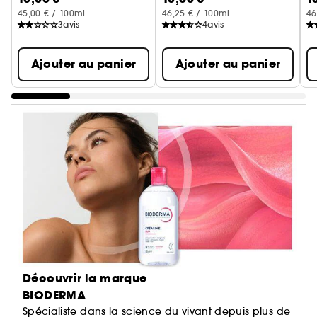
45,00 € / 100ml
46,25 € / 100ml
46
3
avis
4
avis
Ajouter au panier
Ajouter au panier
Découvrir la marque
BIODERMA
Spécialiste dans la science du vivant depuis plus de