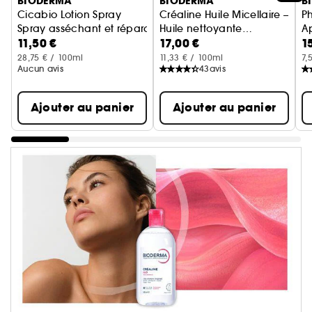
BIODERMA
BIODERMA
B
Cicabio Lotion Spray
Créaline Huile Micellaire –
P
Spray asséchant et réparateur pour le corps
Huile nettoyante
Ap
11,50 €
17,00 €
1
démaquillante
apaisante
28,75 € / 100ml
11,33 € / 100ml
7,
Aucun avis
43
avis
Ajouter au panier
Ajouter au panier