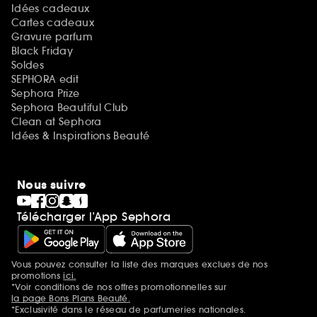
Idées cadeaux
Cartes cadeaux
Gravure parfum
Black Friday
Soldes
SEPHORA edit
Sephora Prize
Sephora Beautiful Club
Clean at Sephora
Idées & Inspirations Beauté
Nous suivre
Télécharger l’App Sephora
Vous pouvez consulter la liste des marques exclues de nos
Mentions additionnelles
promotions
ici.
*Voir conditions de nos offres promotionnelles sur
la page Bons Plans Beauté.
*Exclusivité dans le réseau de parfumeries nationales.