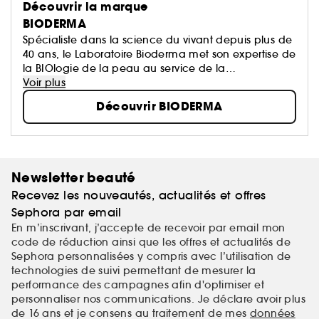
Découvrir la marque
BIODERMA
Spécialiste dans la science du vivant depuis plus de
40 ans, le Laboratoire Bioderma met son expertise de
la BIOlogie de la peau au service de la
DERMatologie, afin de vous proposer des produits
Voir plus
qui prennent soin de tous les types de peaux, et à
Découvrir BIODERMA
tout âge.
Newsletter beauté
Recevez les nouveautés, actualités et offres
Sephora par email
En m’inscrivant, j’accepte de recevoir par email mon
code de réduction ainsi que les offres et actualités de
Sephora personnalisées y compris avec l’utilisation de
technologies de suivi permettant de mesurer la
performance des campagnes afin d'optimiser et
personnaliser nos communications. Je déclare avoir plus
de 16 ans et je consens au traitement de mes
données