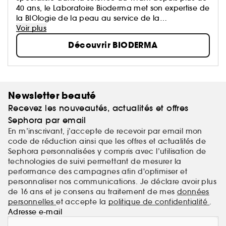
40 ans, le Laboratoire Bioderma met son expertise de
la BIOlogie de la peau au service de la
DERMatologie, afin de vous proposer des produits
Voir plus
qui prennent soin de tous les types de peaux, et à
Découvrir BIODERMA
tout âge.
Newsletter beauté
Recevez les nouveautés, actualités et offres
Sephora par email
En m’inscrivant, j’accepte de recevoir par email mon
code de réduction ainsi que les offres et actualités de
Sephora personnalisées y compris avec l’utilisation de
technologies de suivi permettant de mesurer la
performance des campagnes afin d'optimiser et
personnaliser nos communications. Je déclare avoir plus
de 16 ans et je consens au traitement de mes
données
personnelles
et accepte la
politique de confidentialité
.
Adresse e-mail