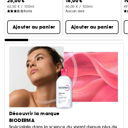
25,00 €
18,00 €
1
Soin visage
62,50 € / 100ml
60,00 € / 100ml
49
4
avis
Aucun avis
Ajouter au panier
Ajouter au panier
Découvrir la marque
BIODERMA
Spécialiste dans la science du vivant depuis plus de