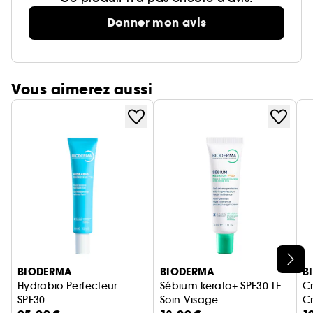
Donner mon avis
Vous aimerez aussi
Ignorer le carrousel produits
BIODERMA
BIODERMA
B
Hydrabio Perfecteur
Sébium kerato+ SPF30 TE
Cr
SPF30
Soin Visage
C