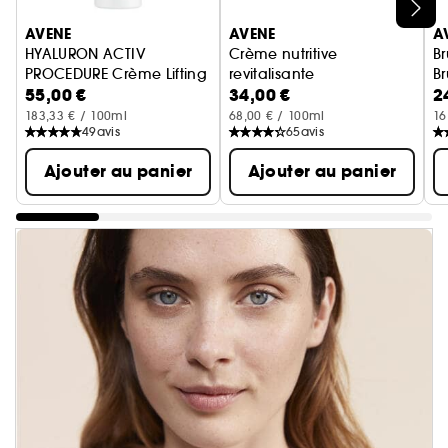
Ignorer le carrousel produits
AVENE
AVENE
A
HYALURON ACTIV
Crème nutritive
B
PROCEDURE Crème Lifting
revitalisante
Br
55,00 €
34,00 €
2
Anti âge
Crème hydratante visage
183,33 € / 100ml
68,00 € / 100ml
16
49
avis
65
avis
Ajouter au panier
Ajouter au panier