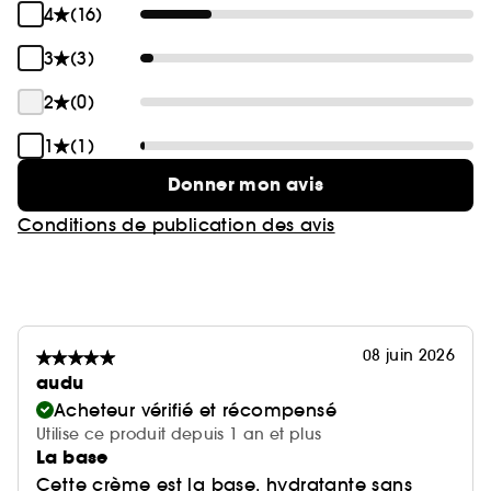
4
(16)
3
(3)
2
(0)
1
(1)
Donner mon avis
Conditions de publication des avis
08 juin 2026
audu
Acheteur vérifié et récompensé
Utilise ce produit depuis 1 an et plus
La base
Cette crème est la base, hydratante sans