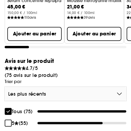
Sérum concentré repulpant
Mousse nettoyante matifiante
So
45,00 €
21,00 €
3
150,00 € / 100ml
14,00 € / 100ml
22
110
avis
39
avis
Ajouter au panier
Ajouter au panier
Avis sur le produit
4.7/5
(75 avis sur le produit)
Trier par
Les plus récents
Tous (75)
5
(55)