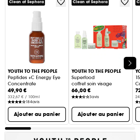
Clean at Sephora
Clean at Sephora
C
Ignorer le carrousel produits
YOUTH TO THE PEOPLE
YOUTH TO THE PEOPLE
Y
Peptides +C Energy Eye
Superfood
1
Concentrate
coffret soin visage
C
49,90 €
66,00 €
7
Sérum contour des yeux
S
332,67 € / 100ml
3
avis
24
184
avis
Ajouter au panier
Ajouter au panier