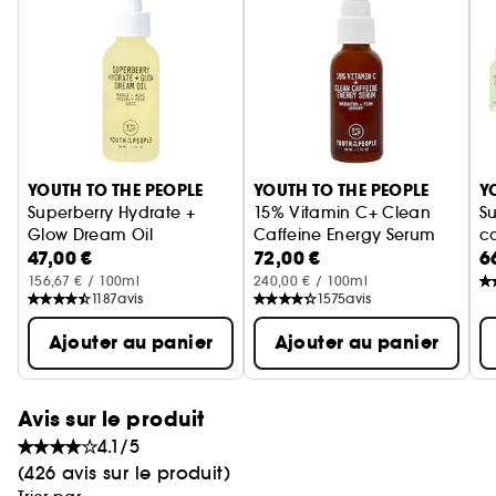
- Hydratation sous la crème hydratante + sur le
maquillage
- Apaise grâce au pentapeptide et
l'ashwagandha
- Protège la peau contre les facteurs de stress
Ignorer le carrousel produits
environnementaux
YOUTH TO THE PEOPLE
YOUTH TO THE PEOPLE
Y
Astuce : S'utilise tout au long de la journée pour
Superberry Hydrate +
15% Vitamin C+ Clean
S
rafraîchir.
Glow Dream Oil
Caffeine Energy Serum
co
47,00 €
72,00 €
6
Huile visage hydratante
Sérum énergisant à la caféine
156,67 € / 100ml
240,00 € / 100ml
1187
avis
1575
avis
Ajouter au panier
Ajouter au panier
Avis sur le produit
4.1/5
(426 avis sur le produit)