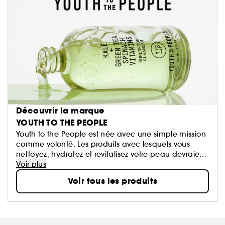
Découvrir la marque
YOUTH TO THE PEOPLE
Youth to the People est née avec une simple mission
comme volonté. Les produits avec lesquels vous
nettoyez, hydratez et revitalisez votre peau devraient
être aussi naturels et riches que ceux présents dans
Voir plus
votre corps. La marque combine science
Voir tous les produits
et aliments, formulations précises et personnalisées.