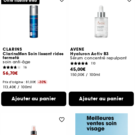
Offre fidélité web
CLARINS
AVENE
ClarinsMen Soin lissant rides
Hyaluron Activ B3
fermeté
Sérum concentré repulpant
soin anti-âge
110
16
45,00€
56,70€
150,00€
/
100ml
Prix d'origine : 81,00€
-30%
113,40€
/
100ml
Ajouter au panier
Ajouter au panier