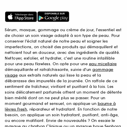
Sérum, masque, gommage ou crème de jour, l'essentiel est
de choisir un soin visage adapté à son type de peau. Pour
conserver l'éclat naturel de notre peau et soigner les
imperfections, on choisit des produits qui démaquillent et
nettoient tout en douceur, avec des ingrédients de qualité.
Nettoyer, exfolier, et hydrater, c'est une routine infaillible
pour une peau flawless. On opte pour une
eau micellaire
démaquillante et rafraîchissante, suivie d'un
gommage
visage
aux extraits naturels qui lisse la peau et la
débarrasse des impuretés de la journée. On raffole de ce
sentiment de fraîcheur, vivifiant et purifiant à la fois. Les
soins délicatement parfumés offrent un moment de détente
bien mérité dont on ne peut plus se passer. Pour un
moment gourmand et sensuel, on applique un
baume à
lèvres Fresh
, réparateur et hydratant. En fonction de notre
besoin, on applique un soin hydratant, purifiant, anti-âge,
ou encore matifiant. Envie de nouveautés ? On essaie le
masque au charbon Clinique
ou un
masque boue Sephora