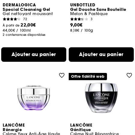
DERMALOGICA
UNBOTTLED
Special Cleansing Gel
Gel Douche Sans Bouteille
Gel nettoyant moussant
Melon & Pastèque
72
3
22,00€
9,00€
À partir de
44,00€
/
100ml
8,18€
/
100g
2 contenances disponibles
Ajouter au panier
Ajouter au panier
Offre fidélité web
LANCÔME
LANCÔME
Rénergie
Génifique
Crème Yeux Anti-Âge Haute-Performance
Crème Nuit Réparatrice