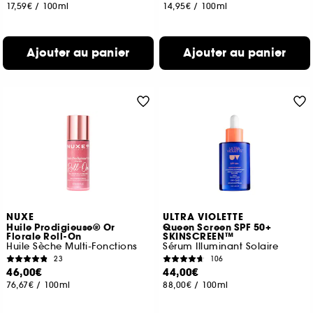
17,59€
/
100ml
14,95€
/
100ml
Ajouter au panier
Ajouter au panier
NUXE
ULTRA VIOLETTE
Huile Prodigieuse® Or
Queen Screen SPF 50+
Florale Roll-On
SKINSCREEN™
Huile Sèche Multi-Fonctions
Sérum Illuminant Solaire
23
106
46,00€
44,00€
76,67€
/
100ml
88,00€
/
100ml