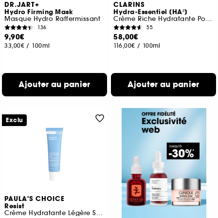
DR.JART+
CLARINS
Hydro Firming Mask
Hydra-Essentiel [HA²]
Masque Hydro Raffermissant
Crème Riche Hydratante Pour Peaux très sèches
136
55
9,90€
58,00€
33,00€
/
100ml
116,00€
/
100ml
Ajouter au panier
Ajouter au panier
Exclu
PAULA'S CHOICE
Resist
Crème Hydratante Légère SPF 50