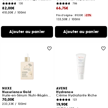
130
786
82,00€
66,75€
410,00€
/
100ml
Prix d'origine : 89,00€
-25%
133,50€
/
100ml
Ajouter au panier
Ajouter au panier
NUXE
AVENE
Nuxuriance Gold
Hydrance
Huile-en-Sérum Nutri-Régénérant
Crème Hydratante Riche
70,00€
123
233,33€
/
100ml
19,90€