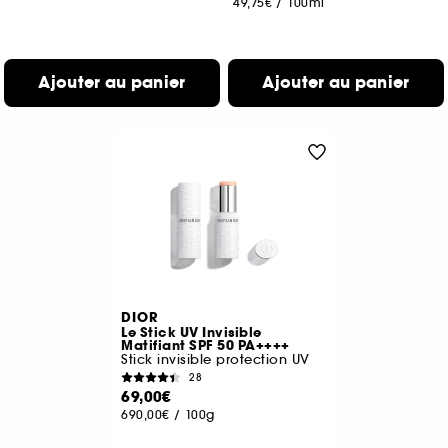
49,75€
/
100ml
Ajouter au panier
Ajouter au panier
DIOR
Le Stick UV Invisible
Matifiant SPF 50 PA++++
Stick invisible protection UV
28
69,00€
690,00€
/
100g