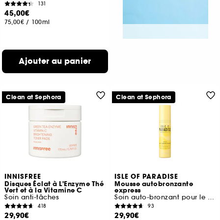
131
45,00€
75,00€
/
100ml
Ajouter au panier
Clean at Sephora
Clean at Sephora
INNISFREE
ISLE OF PARADISE
Disques Éclat à L'Enzyme Thé
Mousse autobronzante
Vert et à la Vitamine C
express
Soin anti-tâches
Soin auto-bronzant pour le corps
418
93
29,90€
29,90€