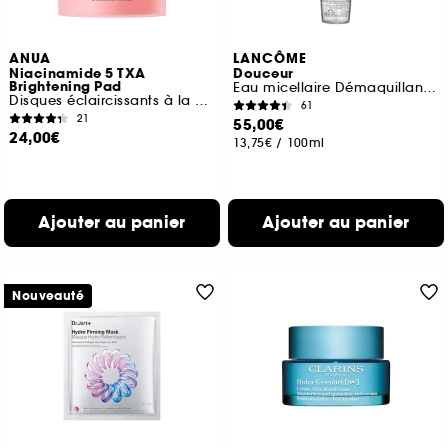
ANUA
LANCÔME
Niacinamide 5 TXA
Douceur
Brightening Pad
Eau micellaire Démaquillante Visage, Yeux, Lèvres
Disques éclaircissants à la niacinamide
61
21
55,00€
24,00€
13,75€
/
100ml
Ajouter au panier
Ajouter au panier
Nouveauté