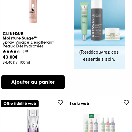
CLINIQUE
Moisture Surge™
Spray Visage Désaltérant
Peaux Déshydratées
370
(Re)découvrez ces
43,00€
essentiels soin.
34,40€
/
100ml
Ajouter au panier
Offre fidélité web
Exclu web