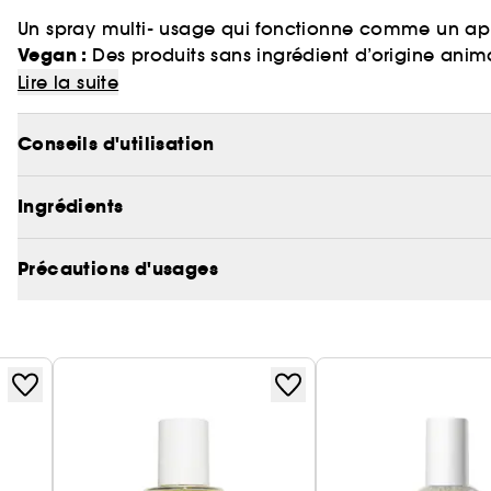
Un spray multi- usage qui fonctionne comme un ap
Vegan :
Des produits sans ingrédient d’origine anim
Avec une action thermo- protectrice, il régule les che
Lire la suite
parfaitement lisses et soyeux.
Conseils d'utilisation
Discipline, démêle, laisse les cheveux lisses, brilla
rebelles et les pointes sèches.
Ingrédients
Précautions d'usages