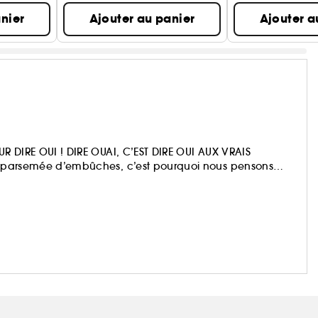
nier
Ajouter au panier
Ajouter a
OUR DIRE OUI ! DIRE OUAI, C’EST DIRE OUI AUX VRAIS
ois parsemée d’embûches, c’est pourquoi nous pensons
de bain est en passe de devenir très chic.