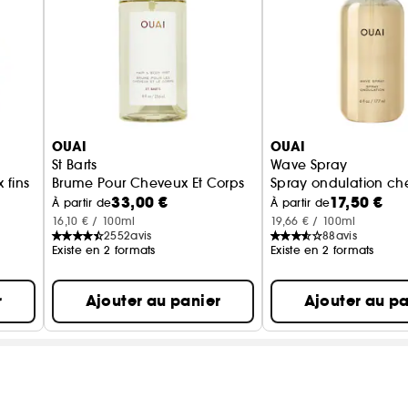
OUAI
OUAI
St Barts
Wave Spray
 fins
Brume Pour Cheveux Et Corps
Spray ondulation ch
33,00 €
17,50 €
À partir de
À partir de
16,10 € / 100ml
19,66 € / 100ml
2552
avis
88
avis
Existe en 2 formats
Existe en 2 formats
r
Ajouter au panier
Ajouter au pa