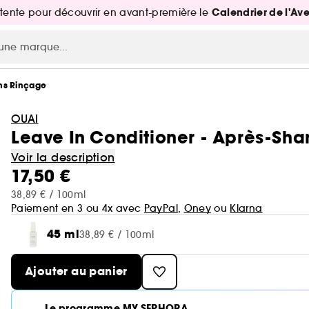
Calendrier de l'Av
attente pour découvrir en avant-première le
ns Rinçage
OUAI
Leave In Conditioner - Après-Sh
Voir la description
17,50 €
38,89 € / 100ml
Paiement en 3 ou 4x avec
PayPal
,
Oney
ou
Klarna
45 ml
38,89 € / 100ml
Ajouter au panier
Le programme MY SEPHORA