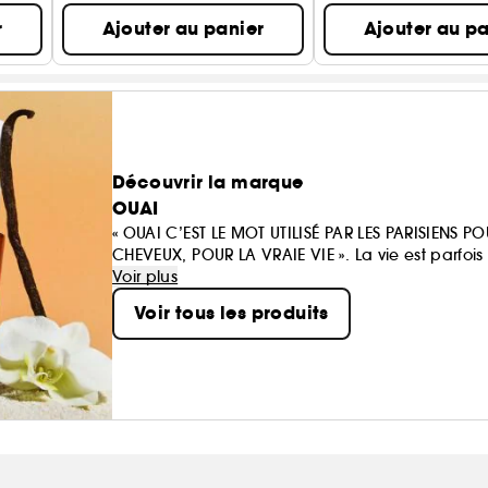
r
Ajouter au panier
Ajouter au pa
Découvrir la marque
OUAI
« OUAI C’EST LE MOT UTILISÉ PAR LES PARISIENS P
CHEVEUX, POUR LA VRAIE VIE ». La vie est parf
que la beauté se doit d’être facile. Votre salle 
Voir plus
Voir tous les produits