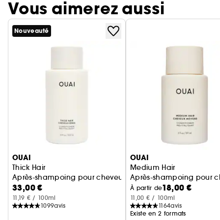
Vous aimerez aussi
Nouveauté
Ignorer le carrousel produits
OUAI
OUAI
Thick Hair
Medium Hair
Après-shampoing pour cheveux épais
Après-shampoing pour 
33,00 €
18,00 €
À partir de
11,19 € / 100ml
11,00 € / 100ml
1099
avis
1164
avis
Existe en 2 formats