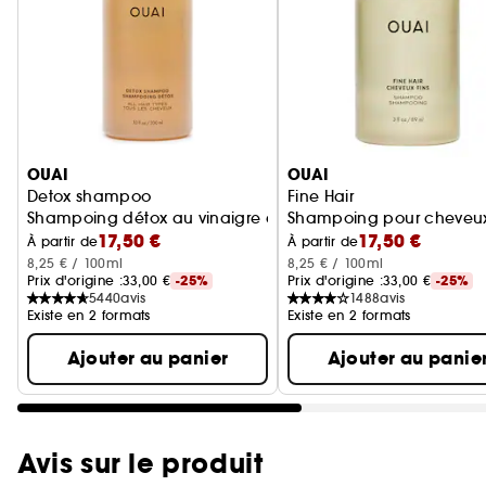
Ignorer le carrousel produits
OUAI
OUAI
Detox shampoo
Fine Hair
Shampoing détox au vinaigre de cidre
Shampoing pour cheveux
17,50 €
17,50 €
À partir de
À partir de
8,25 € / 100ml
8,25 € / 100ml
Prix d'origine :
33,00 €
-25%
Prix d'origine :
33,00 €
-25%
5440
avis
1488
avis
Existe en 2 formats
Existe en 2 formats
Ajouter au panier
Ajouter au panie
Avis sur le produit