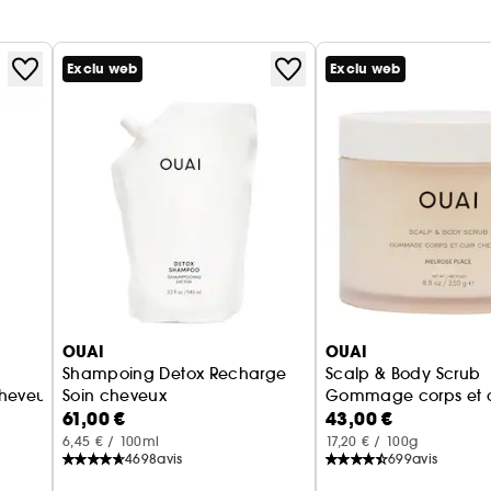
Exclu web
Exclu web
OUAI
OUAI
Shampoing Detox Recharge
Scalp & Body Scrub
cheveux moyens
Soin cheveux
Gommage corps et c
61,00 €
43,00 €
6,45 € / 100ml
17,20 € / 100g
4698
avis
699
avis