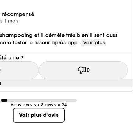
et récompensé
is 1 mois
s shampooing et il démêle très bien Il sent aussi
core tester le lisseur après app...
Voir plus
i
été utile ?
0
0
u
Vous avez vu 2 avis sur 24
Voir plus d'avis