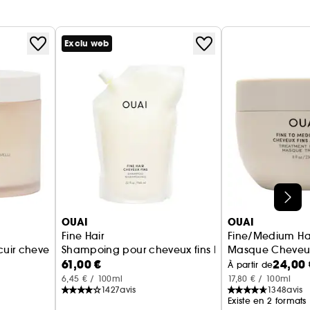
Exclu web
OUAI
OUAI
Fine Hair
Fine/Medium Hai
uir chevelu
Shampoing pour cheveux fins Recharge
Masque Cheveu
61,00 €
24,00 
À partir de
6,45 € / 100ml
17,80 € / 100ml
1427
avis
1348
avis
Existe en 2 formats