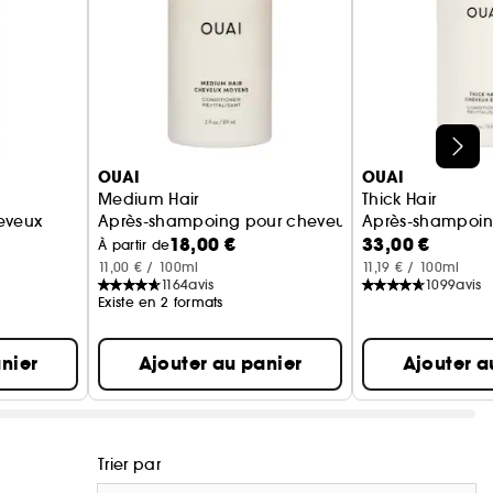
OUAI
OUAI
Medium Hair
Thick Hair
eveux
Après-shampoing pour cheveux moyens
Après-shampoin
18,00 €
33,00 €
À partir de
11,00 € / 100ml
11,19 € / 100ml
1164
avis
1099
avis
Existe en 2 formats
nier
Ajouter au panier
Ajouter a
Trier par