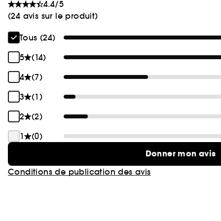
4.4/5
(24 avis sur le produit)
Tous (24)
5
(14)
4
(7)
3
(1)
2
(2)
1
(0)
Donner mon avis
Conditions de publication des avis