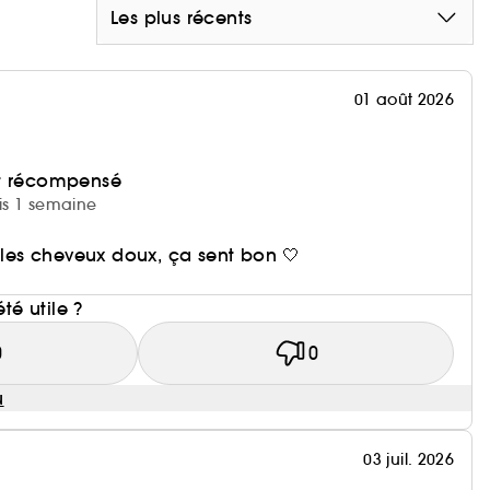
Les plus récents
01 août 2026
et récompensé
uis 1 semaine
d les cheveux doux, ça sent bon 🤍
i
été utile ?
0
0
u
03 juil. 2026