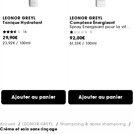
LEONOR GREYL
LEONOR GREYL
Tonique Hydratant
Complexe Énergisant
Spray Énergisant pour la vitalité des cheveux
16
1
29,90€
92,00€
23,92€
/
100ml
61,33€
/
100ml
Ajouter au panier
Ajouter au panier
Accueil
LEONOR GREYL
Shampoing & apres shampoing
Crème et soin sans rinçage