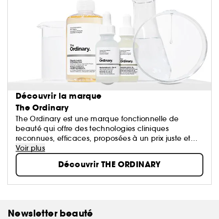
Découvrir la marque
The Ordinary
The Ordinary est une marque fonctionnelle de
beauté qui offre des technologies cliniques
reconnues, efficaces, proposées à un prix juste et
accompagnées d'un discours transparent.
Voir plus
Dans l'industrie du soin, l'intégrité se fait rare.
Découvrir THE ORDINARY
Certaines technologies désormais “ordinaires” sont
toujours présentées comme étant révolutionnaires et
proposes à des prix injustifiés, ce qui trouble le
consommateur. The Ordinary propose des
“Formulations Cliniques Empreintes d'Intégrité”.
Newsletter beauté