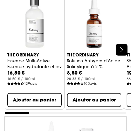
Ignorer le carrousel produits
THE ORDINARY
THE ORDINARY
T
Essence Multi-Active
Solution Anhydre d'Acide
Sé
Essence hydratante et revitalisante
Salicylique à 2 %
A
16,50 €
8,50 €
1
Sérum Anti-Imperfections
S
16,50 € / 100ml
28,33 € / 100ml
66
129
avis
100
avis
Ajouter au panier
Ajouter au panier