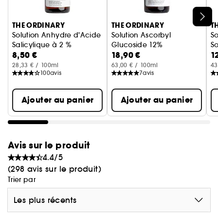
Ignorer le carrousel produits
THE ORDINARY
THE ORDINARY
T
Solution Anhydre d'Acide
Solution Ascorbyl
So
Salicylique à 2 %
Glucoside 12%
So
8,50 €
18,90 €
1
Sérum Anti-Imperfections
Sérum léger
28,33 € / 100ml
63,00 € / 100ml
43
100
avis
7
avis
Ajouter au panier
Ajouter au panier
Avis sur le produit
4.4/5
(298 avis sur le produit)
Trier par
Les plus récents