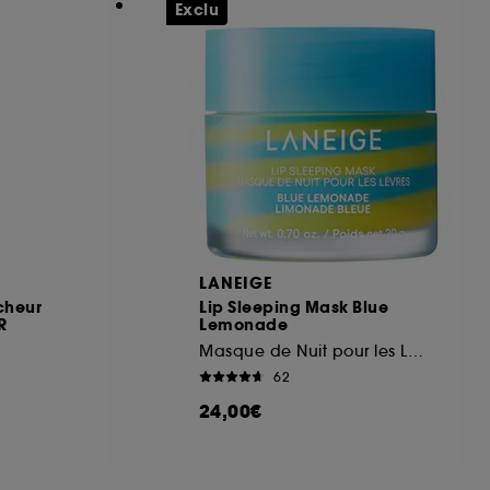
Exclu
LANEIGE
cheur
Lip Sleeping Mask Blue
R
Lemonade
Masque de Nuit pour les Lèvres Edition Limitée
62
24,00€