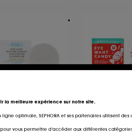
IEHL'S SINCE 1851
PATCHOLOGY
re Earth Deep Pore
Eye Want Candy Ey
ir la meilleure expérience sur notre site.
urifying Concentrated
Patchs gels pour l
leansing Bar
 ligne optimale, SEPHORA et ses partenaires utilisent des c
5
ttoyant solide
2
16,00€
7,00€
s pour vous permettre d’accéder aux différentes catégories, 
20,00€
/
100g