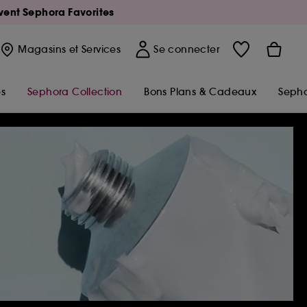
Avent Sephora Favorites
Magasins
et Services
Se connecter
s
Sephora Collection
Bons Plans & Cadeaux
Sepho