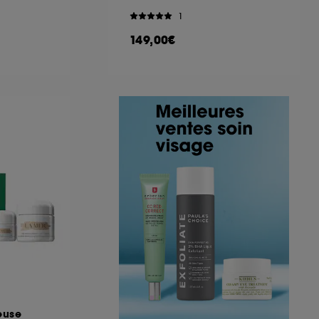
1
149,00€
euse