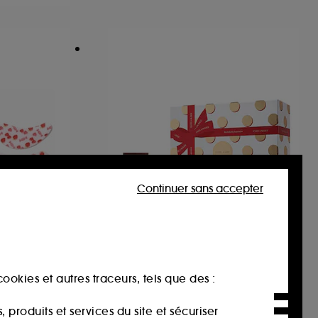
Continuer sans accepter
ESTÉE LAUDER
e Gels –
Coffret Revitalizing
es yeux
Supreme +
Coffret Soin Anti-âge
ookies et autres traceurs, tels que des :
4
142,00€
produits et services du site et sécuriser
Valeur totale estimée :