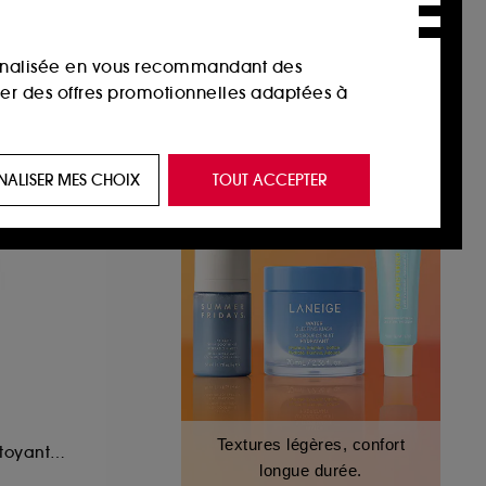
216,55€
sonnalisée en vous recommandant des
ser des offres promotionnelles adaptées à
 de vous plaire via des publicités, y compris
NALISER MES CHOIX
TOUT ACCEPTER
e navigation, et de l'historique de vos
 de navigation sur notre site afin d’en
 les fraudes aux moyens de paiement et les
nctionnalités du site, tel que les cookies
Textures légères, confort
us permettant d’accéder à votre compte lors
Pâte Purifiante, Nettoyante, Anti-Imperfections
longue durée.