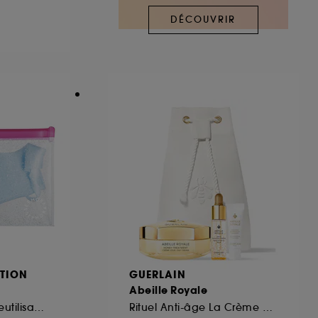
DÉCOUVRIR
ous pouvez personnaliser vos choix concernant
cepter". Sephora pourra associer les
 personnelles collectées ou générées lors
ccepter". Voous pouvez à tout moment choisir
uez
ici
.
TION
GUERLAIN
Abeille Royale
Duo De Masques Reutilisables
Rituel Anti-âge La Crème Jour Honey Treatment