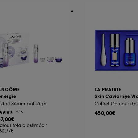
ANCÔME
LA PRAIRIE
energie
Skin Caviar Eye W
ffret Sérum anti-âge
Coffret Contour de
450,00€
286
57,00€
aleur totale estimée :
60,77€