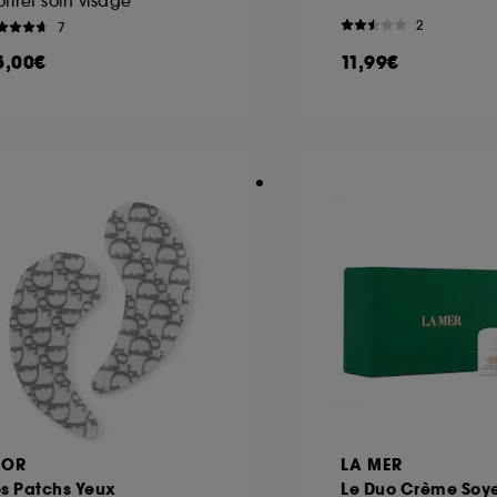
ffret soin visage
2
7
5,00€
11,99€
IOR
LA MER
es Patchs Yeux
Le Duo Crème Soy