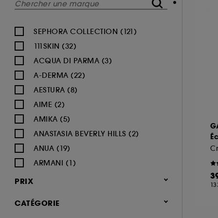
SEPHORA COLLECTION (121)
111SKIN (32)
ACQUA DI PARMA (3)
A-DERMA (22)
AESTURA (8)
AIME (2)
AMIKA (5)
G
ANASTASIA BEVERLY HILLS (2)
Éc
ANUA (19)
C
ARMANI (1)
3
AUGUSTINUS BADER (26)
PRIX
13
AVENE (47)
CATÉGORIE
BALI BODY (5)