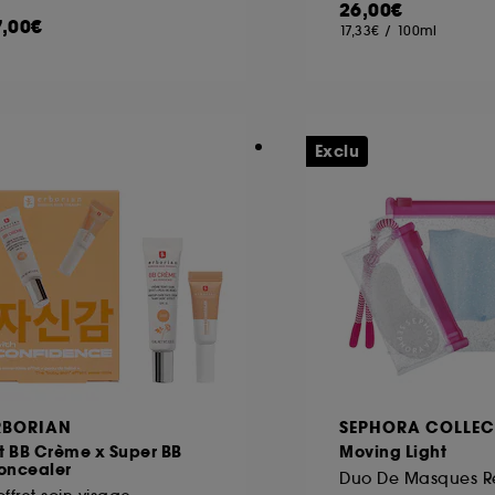
26,00€
7,00€
17,33€
/
100ml
ôt et la lecture de ces traceurs requiert votre accord. V
rsonnaliser mes choix" ci-dessous ou décider de "tout ac
s Cookies, pour les finalités acceptées, avec les données
Exclu
ur refuser tous les cookies, cliques sur "continuer sans a
tez obtenir plus d'information sur les cookies utilisés,
cliq
RBORIAN
SEPHORA COLLEC
t BB Crème x Super BB
Moving Light
oncealer