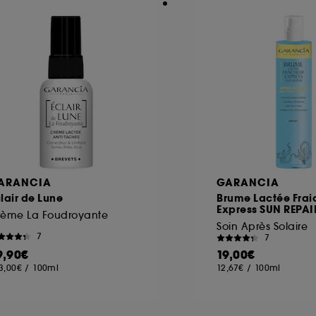
ARANCIA
GARANCIA
lair de Lune
Brume Lactée Frai
Express SUN REPAI
rème La Foudroyante
Soin Après Solaire
7
7
9,90€
19,00€
3,00€
/
100ml
12,67€
/
100ml