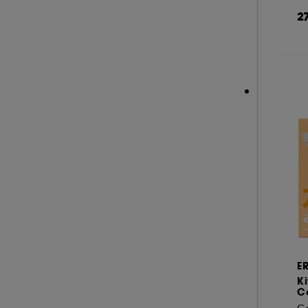
HERMÈS (3)
2
HISMILE (6)
HUGO BOSS (2)
A l'exception des cookies techniques, le dép
ILIA (6)
le dépôt de ces cookies grâce au bouton "pe
informations de navigation collectées par ce
INDIE LEE (1)
de votre activité en ligne ou en magasin. Po
INNISFREE (18)
de retirer votrte consentement. Si vous souhai
INSTITUT ESTHEDERM (26)
INVISIBOBBLE (4)
ISLE OF PARADISE (10)
JACADI (3)
JEAN PAUL GAULTIER (1)
JO MALONE LONDON (1)
KÉRASTASE (3)
E
KIEHL'S SINCE 1851 (56)
Ki
C
KLORANE (9)