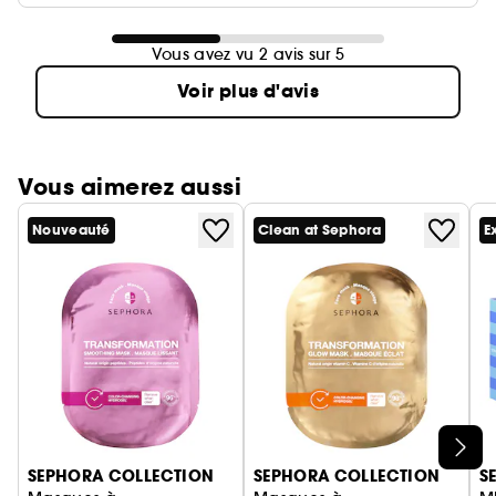
Vous avez vu 2 avis sur 5
Voir plus d'avis
Vous aimerez aussi
Nouveauté
Clean at Sephora
E
Ignorer le carrousel produits
SEPHORA COLLECTION
SEPHORA COLLECTION
S