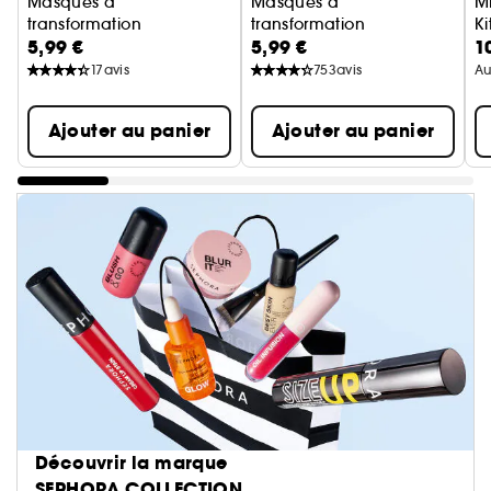
Masques à
Masques à
M
transformation
transformation
K
5,99 €
5,99 €
1
Masques hydrogel visage
Masques hydrogel visage à la
17
avis
753
avis
Au
Ajouter au panier
Ajouter au panier
Découvrir la marque
SEPHORA COLLECTION