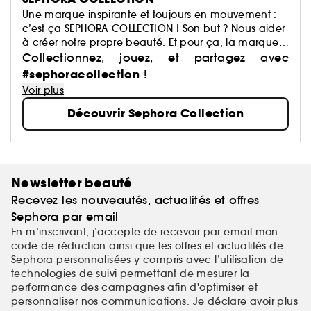
Une marque inspirante et toujours en mouvement :
c’est ça SEPHORA COLLECTION ! Son but ? Nous aider
à créer notre propre beauté. Et pour ça, la marque
a justement imaginé des centaines de produits : du
Collectionnez, jouez, et partagez avec
maquillage aux soins, du capillaire au parfum, du
#sephoracollection
!
bain aux compléments alimentaires,… Avec pour
Voir plus
mission de démocratiser une beauté performante.
Découvrir Sephora Collection
Newsletter beauté
Recevez les nouveautés, actualités et offres
Sephora par email
En m’inscrivant, j’accepte de recevoir par email mon
code de réduction ainsi que les offres et actualités de
Sephora personnalisées y compris avec l’utilisation de
technologies de suivi permettant de mesurer la
performance des campagnes afin d'optimiser et
personnaliser nos communications. Je déclare avoir plus