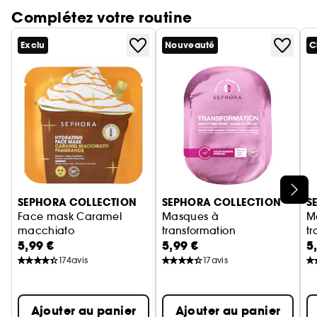
Complétez votre routine
Exclu
Nouveauté
C
Ignorer le carrousel produits
SEPHORA COLLECTION
SEPHORA COLLECTION
S
Face mask Caramel
Masques à
M
macchiato
transformation
tr
5,99 €
5,99 €
5
Masque visage Caramel macchiato
Masques hydrogel visage
M
174
avis
17
avis
Ajouter au panier
Ajouter au panier