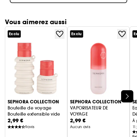
Vous aimerez aussi
Exclu
Exclu
E
Ignorer le carrousel produits
SEPHORA COLLECTION
SEPHORA COLLECTION
S
Bouteille de voyage
VAPORISATEUR DE
Ea
Bouteille extensible vide
VOYAGE
D
2,99 €
2,99 €
Vaporisateur vide
D
À 
9
avis
Aucun avis
11
Ex