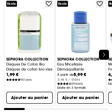
Exclu
Exclu
B
Ignorer le carrousel produits
SEPHORA COLLECTION
SEPHORA COLLECTION
S
Disques De Coton Bio
Eau Micellaire
M
Disques de coton bio visage, yeux et cou
Démaquillante
Fr
1,99 €
5,99 €
4
Demaquille + Protège
H
M
À partir de
951
avis
11,98 € / 100ml
296
avis
Ex
Existe en 3 formats
Ajouter au panier
Ajouter au panier