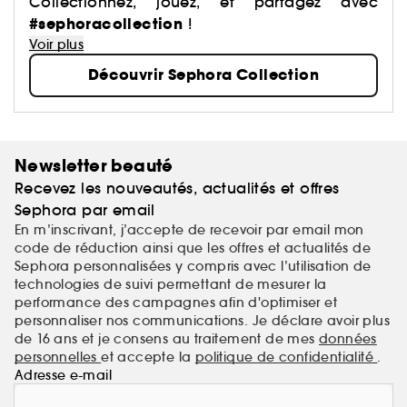
a justement imaginé des centaines de produits : du
Collectionnez, jouez, et partagez avec
maquillage aux soins, du capillaire au parfum, du
#sephoracollection
!
bain aux compléments alimentaires,… Avec pour
Voir plus
mission de démocratiser une beauté performante.
Découvrir Sephora Collection
Newsletter beauté
Recevez les nouveautés, actualités et offres
Sephora par email
En m’inscrivant, j’accepte de recevoir par email mon
code de réduction ainsi que les offres et actualités de
Sephora personnalisées y compris avec l’utilisation de
technologies de suivi permettant de mesurer la
performance des campagnes afin d'optimiser et
personnaliser nos communications. Je déclare avoir plus
de 16 ans et je consens au traitement de mes
données
personnelles
et accepte la
politique de confidentialité
.
Adresse e-mail