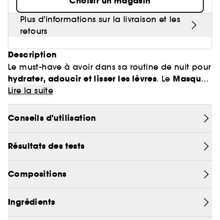
Choisir un magasin
Plus d'informations sur la livraison et les
retours
Description
Le must-have à avoir dans sa routine de nuit pour
hydrater, adoucir et lisser les lèvres
Masque
. Le
de Nuit pour les Lèvres
Lire la suite
se réinvente avec une
nouvelle saveur
qui va venir rafraîchir les lèvres.
Conseils d'utilisation
Pourquoi on l'adore :
Masque de Nuit
• Plus besoin de le présenter : le
Résultats des tests
pour les Lèvres
adoucit, lisse et nourrit
qui
intensément
lèvres
pendant la nuit, pour des
Compositions
plus douces dès le réveil
.
nouvelle saveur Limonade Bleue
• Une
, qui
douceur sucrée
fraîcheur
apporte une
et une
Ingrédients
citronnée
.