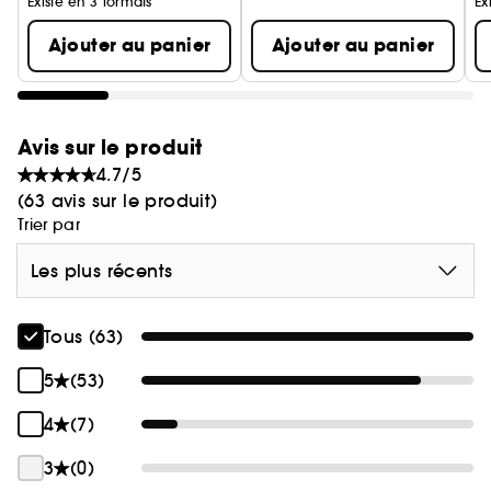
Existe en 3 formats
Ex
Ajouter au panier
Ajouter au panier
Avis sur le produit
4.7/5
(63 avis sur le produit)
Trier par
Les plus récents
Tous (63)
5
(53)
4
(7)
3
(0)