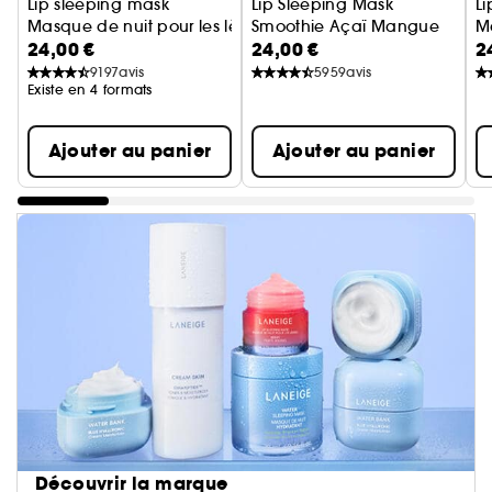
Lip sleeping mask
Lip Sleeping Mask
L
Masque de nuit pour les lèvres
Smoothie Açaï Mangue
Ma
24,00 €
24,00 €
2
Masque Nuit pour Lèvres Editio
9197
avis
5959
avis
Existe en 4 formats
Ajouter au panier
Ajouter au panier
Découvrir la marque