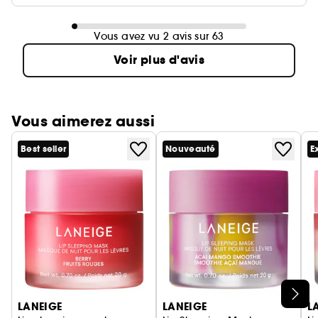
Vous avez vu 2 avis sur 63
Voir plus d'avis
Vous aimerez aussi
Best seller
Nouveauté
E
Ignorer le carrousel produits
LANEIGE
LANEIGE
L