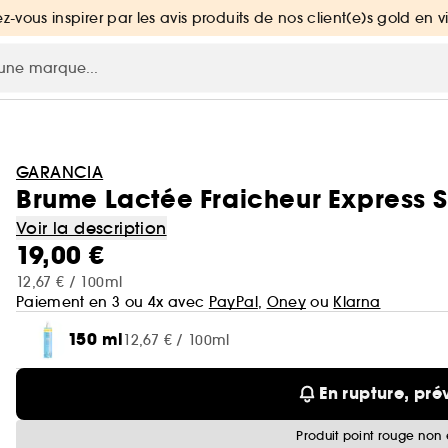
ez-vous inspirer par les avis produits de nos client(e)s gold en v
GARANCIA
Brume Lactée Fraicheur Express S
Voir la description
19,00 €
12,67 € / 100ml
Paiement en 3 ou 4x avec
PayPal
,
Oney
ou
Klarna
150 ml
12,67 € / 100ml
En rupture, pré
Produit point rouge non 