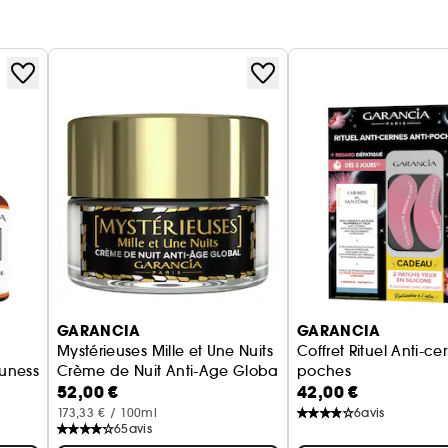
GARANCIA
GARANCIA
Mystérieuses Mille et Une Nuits
Coffret Rituel Anti-ce
eunesse
Crème de Nuit Anti-Age Global
poches
52,00 €
42,00 €
Larmes de Fantôme +
173,33 € / 100ml
6
avis
65
avis