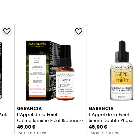
GARANCIA
GARANCIA
Anti-
L'Appel de la Forêt
L'Appel de la Forêt
Crème lumière Eclat & Jeunesse
Sérum Double Phase 
45,00 €
45,00 €
hs Offerts
150,00 € / 100ml
150,00 € / 100ml