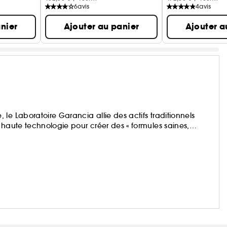
6
avis
4
avis
nier
Ajouter au panier
Ajouter a
le Laboratoire Garancia allie des actifs traditionnels
 haute technologie pour créer des « formules saines,
ent magiques ! »