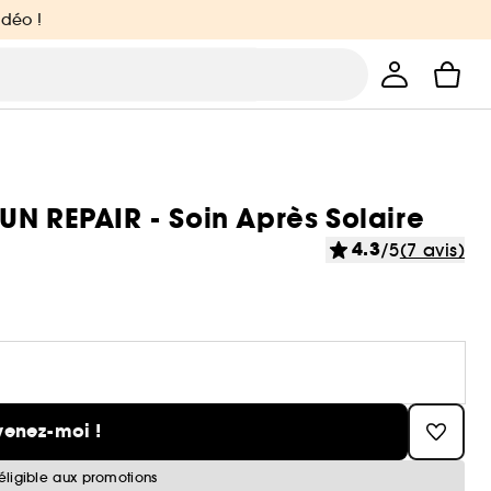
idéo !
UN REPAIR - Soin Après Solaire
4.3
/5
(7 avis)
venez-moi !
éligible aux promotions