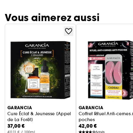
Vous aimerez aussi
Ignorer le carrousel produits
GARANCIA
GARANCIA
Cure Éclat & Jeunesse [Appel
Coffret Rituel Anti-cernes 
de La Forêt]
poches
37,00 €
42,00 €
Coffret Soin Visage Anti-âge
Larmes de Fantôme + Patc
411,11 € / 100ml
6
avis