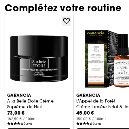
Complétez votre routine
Ignorer le carrousel produits
GARANCIA
GARANCIA
A la Belle Etoile Crème
L'Appel de la Forêt
Suprême de Nuit
Crème lumière Eclat & J
73,00 €
45,00 €
Crème de nuit
182,50 € / 100ml
150,00 € / 100ml
6
avis
5
avis