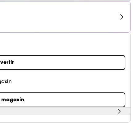
vertir
gasin
n magasin