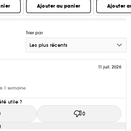
nier
Ajouter au panier
Ajouter a
Trier par
Les plus récents
11 juil. 2026
uis 1 semaine
i
été utile ?
0
0
u