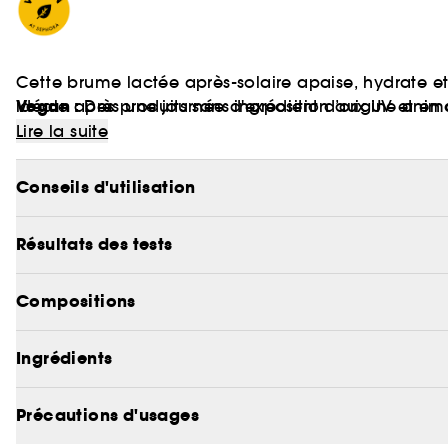
Cette brume lactée après-solaire apaise, hydrate et 
Vegan :
idéale après une journée d'exposition aux UV et en
Des produits sans ingrédient d’origine anim
fraîcheur immédiate qui calme les peaux échauffée
Lire la suite
Conseils d'utilisation
Résultats des tests
Compositions
Ingrédients
Précautions d'usages