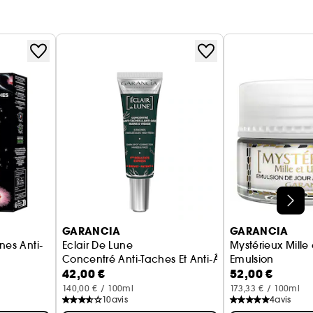
GARANCIA
GARANCIA
rnes Anti-
Eclair De Lune
Mystérieux Mille 
Concentré Anti-Taches Et Anti-Âge Mains Et Visag
Emulsion
42,00 €
52,00 €
 Patchs Offerts
Soin Anti-Âge
140,00 € / 100ml
173,33 € / 100ml
10
avis
4
avis