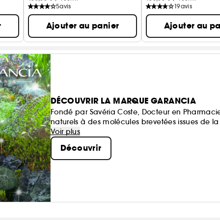
5
avis
19
avis
r
Ajouter au panier
Ajouter au pa
DÉCOUVRIR LA MARQUE GARANCIA
Fondé par Savéria Coste, Docteur en Pharmacie, 
naturels à des molécules brevetées issues de la
sensorielles, et si efficaces qu’elles en devienn
Voir plus
Découvrir