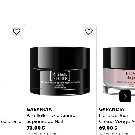
GARANCIA
GARANCIA
A la Belle Etoile Crème
Étoile du Jour
éclat & jeunesse Booster de Vitamine C
Suprême de Nuit
Crème Visage V
73,00 €
69,00 €
Crème de nuit
182,50 € / 100ml
172,50 € / 100ml