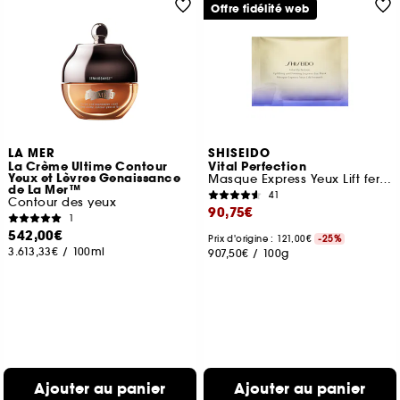
Offre fidélité web
LA MER
SHISEIDO
La Crème Ultime Contour
Vital Perfection
Yeux et Lèvres Genaissance
Masque Express Yeux Lift fermeté
de La Mer™
41
Contour des yeux
90,75€
1
542,00€
Prix d'origine : 121,00€
-25%
3.613,33€
/
100ml
907,50€
/
100g
Ajouter au panier
Ajouter au panier