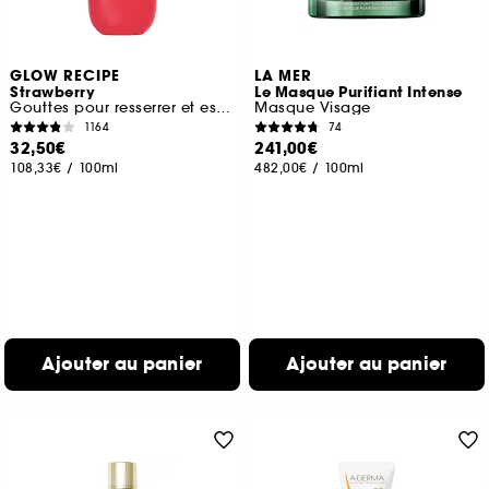
GLOW RECIPE
LA MER
Strawberry
Le Masque Purifiant Intense
Gouttes pour resserrer et estomper les pores aux BHA
Masque Visage
1164
74
32,50€
241,00€
108,33€
/
100ml
482,00€
/
100ml
Ajouter au panier
Ajouter au panier