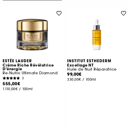
ESTÉE LAUDER
INSTITUT ESTHEDERM
Crème Riche Révélatrice
Excellage NT
D'énergie
Huile de Nuit Réparatrice
Re-Nutriv Ultimate Diamond
99,00€
2
330,00€
/
100ml
555,00€
1.110,00€
/
100ml