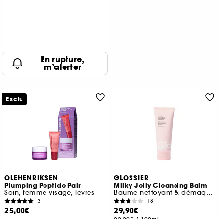
En rupture,
m’alerter
Exclu
OLEHENRIKSEN
GLOSSIER
Plumping Peptide Pair
Milky Jelly Cleansing Balm
Soin, femme visage, levres
Baume nettoyant & démaquillant
3
18
25,00€
29,90€