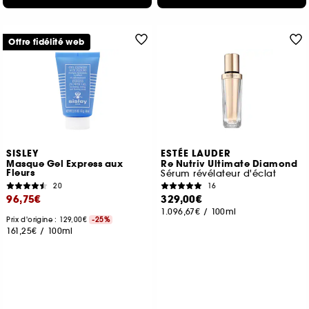
Offre fidélité web
SISLEY
ESTÉE LAUDER
Masque Gel Express aux
Re Nutriv Ultimate Diamond
Fleurs
Sérum révélateur d'éclat
20
16
96,75€
329,00€
1.096,67€
/
100ml
Prix d'origine : 129,00€
-25%
161,25€
/
100ml