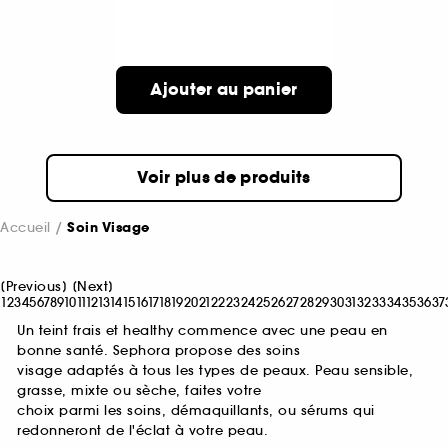
Ajouter au panier
Voir plus de produits
Accueil
Soin Visage
[
Previous
]
[
Next
]
1
2
3
4
5
6
7
8
9
10
11
12
13
14
15
16
17
18
19
20
21
22
23
24
25
26
27
28
29
30
31
32
33
34
35
36
37
Un teint frais et healthy commence avec une peau en
bonne santé. Sephora propose des soins
visage adaptés à tous les types de peaux. Peau sensible,
grasse, mixte ou sèche, faites votre
choix parmi les soins, démaquillants, ou sérums qui
redonneront de l'éclat à votre peau.