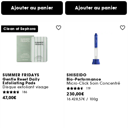
Ajouter au panier
Ajouter au panier
Clean at Sephora
SUMMER FRIDAYS
SHISEIDO
Gentle Reset Daily
Bio-Performance
Exfoliating Pads
Micro-Click Soin Concentré
Disque exfoliant visage
119
186
230,00€
47,00€
16.428,57€
/
100g