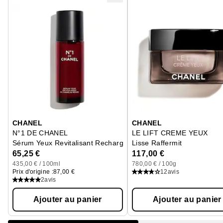
Ignorer le carrousel produits
CHANEL
CHANEL
N°1 DE CHANEL
LE LIFT CREME YEUX
Sérum Yeux Revitalisant Recharge - Lisse, Défatigue
Lisse Raffermit
65,25 €
117,00 €
435,00 € / 100ml
780,00 € / 100g
Prix d'origine :
87,00 €
12
avis
2
avis
Ajouter au panier
Ajouter au panier