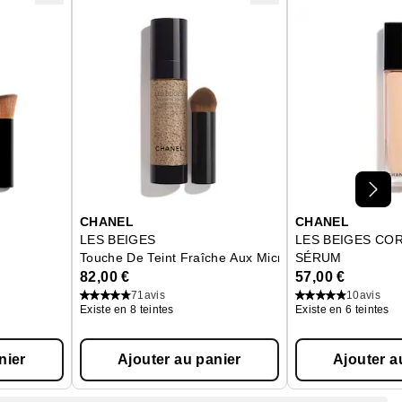
struite in vitro traité avec l'extrait de camélia rouge.
ine, au Japon et en Corée du Sud.
CHANEL
CHANEL
LES BEIGES
LES BEIGES CO
Touche De Teint Fraîche Aux Microbulles De Pigment
SÉRUM
Éclat Belle Mine N
82,00 €
57,00 €
71
avis
10
avis
Existe en 8 teintes
Existe en 6 teintes
nier
Ajouter au panier
Ajouter a