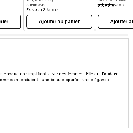
186,00 € / 100g
593,33 € / 100ml
Aucun avis
4
avis
Existe en 2 formats
nier
Ajouter au panier
Ajouter a
n époque en simplifiant la vie des femmes. Elle eut l'audace
s femmes attendaient : une beauté épurée, une élégance