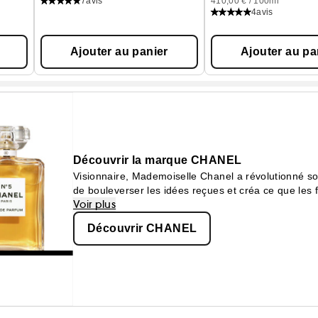
7
avis
410,00 € / 100ml
4
avis
Ajouter au panier
Ajouter au pa
Découvrir la marque CHANEL
Visionnaire, Mademoiselle Chanel a révolutionné so
de bouleverser les idées reçues et créa ce que le
Voir plus
confortable.
Découvrir CHANEL