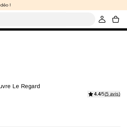
idéo !
Ouvre Le Regard
4.4
/5
(5 avis)