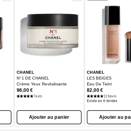
(1)
Test d'activité enzymatique sur un modèle de peau recon
(2)
Demande de brevet en Europe, aux États-Unis, en Ch
CHANEL
CHANEL
N°1 DE CHANEL
LES BEIGES
Crème Yeux Revitalisante
Eau De Teint
96,00 €
82,00 €
7
avis
119
avis
Existe en 6 teintes
Ajouter au panier
Ajouter au pa