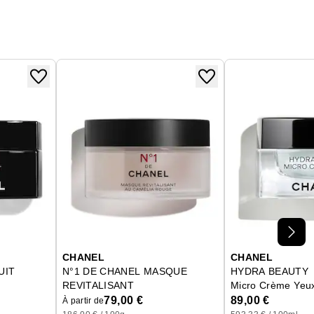
CHANEL
CHANEL
UIT
N°1 DE CHANEL MASQUE
HYDRA BEAUTY
REVITALISANT
Micro Crème Yeux
Exfolie - Unifie - Lisse
79,00 €
89,00 €
À partir de