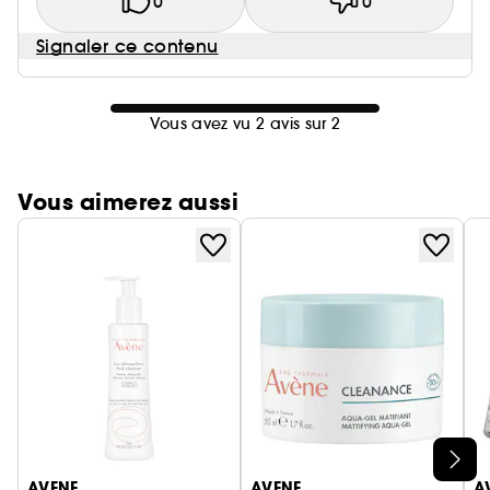
0
0
Signaler ce contenu
Vous avez vu 2 avis sur 2
Vous aimerez aussi
Ignorer le carrousel produits
AVENE
AVENE
A