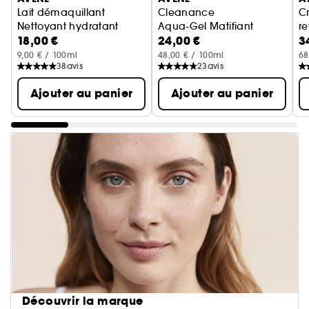
Lait démaquillant
Cleanance
Cr
Nettoyant hydratant
Aqua-Gel Matifiant
re
18,00 €
24,00 €
3
C
9,00 € / 100ml
48,00 € / 100ml
68
38
avis
23
avis
Ajouter au panier
Ajouter au panier
Découvrir la marque