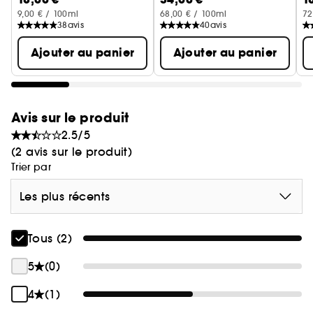
9,00 € / 100ml
68,00 € / 100ml
72
38
avis
40
avis
Ajouter au panier
Ajouter au panier
Avis sur le produit
2.5/5
(2 avis sur le produit)
Trier par
Les plus récents
Tous (2)
5
(0)
4
(1)