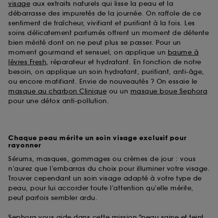
visage
aux extraits naturels qui lisse la peau et la
débarrasse des impuretés de la journée. On raffole de ce
sentiment de fraîcheur, vivifiant et purifiant à la fois. Les
soins délicatement parfumés offrent un moment de détente
bien mérité dont on ne peut plus se passer. Pour un
moment gourmand et sensuel, on applique un
baume à
lèvres Fresh
, réparateur et hydratant. En fonction de notre
besoin, on applique un soin hydratant, purifiant, anti-âge,
ou encore matifiant. Envie de nouveautés ? On essaie le
masque au charbon Clinique
ou un
masque boue Sephora
pour une détox anti-pollution.
Chaque peau mérite un soin visage exclusif pour
rayonner
Sérums, masques, gommages ou crèmes de jour : vous
n’aurez que l’embarras du choix pour illuminer votre visage.
Trouver cependant un soin visage adapté à votre type de
peau, pour lui accorder toute l’attention qu’elle mérite,
peut parfois sembler ardu.
Sephora vous aide dans cette mission "peau saine et teint