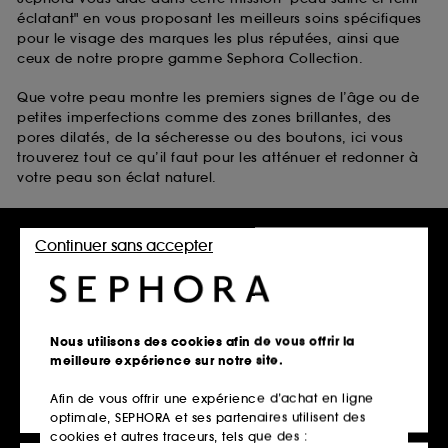
éclatant" en vous proposant les meilleurs soins spécifiques
pour le visage des marques les plus réputées, ainsi que
ceux de notre propre gamme Sephora Collection.
Que votre peau montre les premiers signes de l’âge ou de
petites imperfections comme des zones brillantes, des
pores dilatés, de la sécheresse ou des boutons, ici vous
trouverez tout ce qu’il faut pour les atténuer et redonner à
votre peau son éclat naturel.
Laissez-vous inspirer par :
Continuer sans accepter
les soins anti-taches visage anti-âge de Clarins
les soins pour peaux grasses de The Inkey List
les soins pour peaux sèches de belif
les soins pour peaux à tendance acnéique de Fenty Skin
Nous utilisons des cookies afin de vous offrir la
Disponibles avec bien d’autres soins pour la peau du
meilleure expérience sur notre site.
visage dans notre vitrine en ligne scintillante.
Afin de vous offrir une expérience d’achat en ligne
optimale, SEPHORA et ses partenaires utilisent des
cookies et autres traceurs, tels que des :