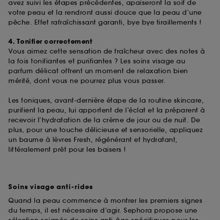
de ces cookies grâce au bouton "personnaliser mes
avez suivi les étapes précédentes, apaiseront la soif de
choix" ci-dessous ou décider de "tout accepter".
votre peau et la rendront aussi douce que la peau d’une
Sephora pourra associer les informations de
pêche. Effet rafraîchissant garanti, bye bye tiraillements !
navigation collectées par ces Cookies, pour les
finalités acceptées, avec les données personnelles
4. Tonifier correctement
collectées ou générées lors de votre activité en ligne
Vous aimez cette sensation de fraîcheur avec des notes à
ou en magasin. Pour refuser tous les cookies, cliques
la fois tonifiantes et purifiantes ? Les soins visage au
sur "continuer sans accepter". Voous pouvez à tout
parfum délicat offrent un moment de relaxation bien
moment choisir de retirer votrte consentement. Si vous
mérité, dont vous ne pourrez plus vous passer.
souhaitez obtenir plus d'information sur les cookies
utilisés,
cliquez
ici
.
Les toniques, avant-dernière étape de la routine skincare,
purifient la peau, lui apportent de l’éclat et la préparent à
recevoir l’hydratation de la crème de jour ou de nuit. De
plus, pour une touche délicieuse et sensorielle, appliquez
un baume à lèvres Fresh, régénérant et hydratant,
littéralement prêt pour les baisers !
Soins visage anti-rides
Quand la peau commence à montrer les premiers signes
du temps, il est nécessaire d’agir. Sephora propose une