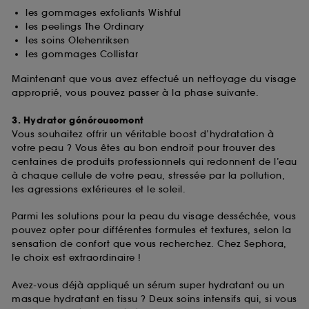
fréquentation et de navigation sur notre site afin
les gommages exfoliants Wishful
d’en améliorer la performance.
les peelings The Ordinary
les soins Olehenriksen
Cookies de sécurisation des paiements en ligne :
les gommages Collistar
ils nous permettent de lutter notamment contre les
fraudes aux moyens de paiement et les
Maintenant que vous avez effectué un nettoyage du visage
usurpations d’identité.
approprié, vous pouvez passer à la phase suivante.
Cookies fonctionnels :
il s’agit de cookies
3. Hydrater généreusement
permettant l’affichage et/ou la fourniture de
Vous souhaitez offrir un véritable boost d’hydratation à
certaines fonctionnalités du site, tel que les
votre peau ? Vous êtes au bon endroit pour trouver des
cookies d’authentification qui sont utilisés afin de
centaines de produits professionnels qui redonnent de l’eau
vous faire bénéficier de l’authentification
à chaque cellule de votre peau, stressée par la pollution,
prolongée vous permettant d’accéder à votre
les agressions extérieures et le soleil.
compte lors de votre prochaine visite sur le site
sans saisir à nouveau votre identifiant et mot de
Parmi les solutions pour la peau du visage desséchée, vous
passe.
pouvez opter pour différentes formules et textures, selon la
sensation de confort que vous recherchez. Chez Sephora,
le choix est extraordinaire !
A l'exception des cookies techniques, le dépôt et la
lecture de ces traceurs requiert votre accord. Vous
Avez-vous déjà appliqué un sérum super hydratant ou un
pouvez personnaliser vos choix concernant le dépôt
masque hydratant en tissu ? Deux soins intensifs qui, si vous