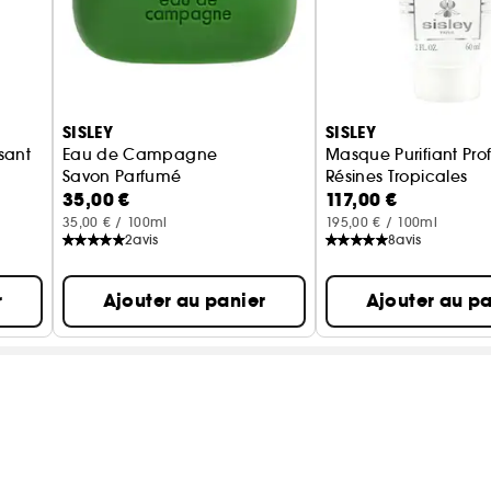
SISLEY
SISLEY
sant
Eau de Campagne
Masque Purifiant Pr
Savon Parfumé
Résines Tropicales
35,00 €
117,00 €
35,00 € / 100ml
195,00 € / 100ml
2
avis
8
avis
r
Ajouter au panier
Ajouter au pa