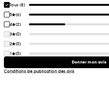
Tous (8)
5
(6)
4
(2)
3
(0)
2
(0)
1
(0)
Donner mon avis
Conditions de publication des avis