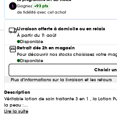
+93 pts
Gagnez
de fidélité avec cet achat
Livraison offerte à domicile ou en relais
À partir du 11 août
Disponible
Retrait dès 2h en magasin
Pour découvrir nos stocks choisissez votre ma
Disponible
Choisir u
Plus d'informations sur la livraison et les retours
Description
Véritable lotion de soin traitante 3 en 1 , la Lotion P
la peau :
- elle réduit visiblement les imperfections et favoris
Lire la suite