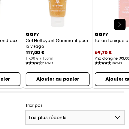
SISLEY
SISLEY
ofond aux
Gel Nettoyant Gommant pour
Lotion Tonique a
le visage
117,00 €
69,75 €
117,00 € / 100ml
Prix d'origine :
93,0
23
avis
18
avis
nier
Ajouter au panier
Ajouter a
Trier par
Les plus récents