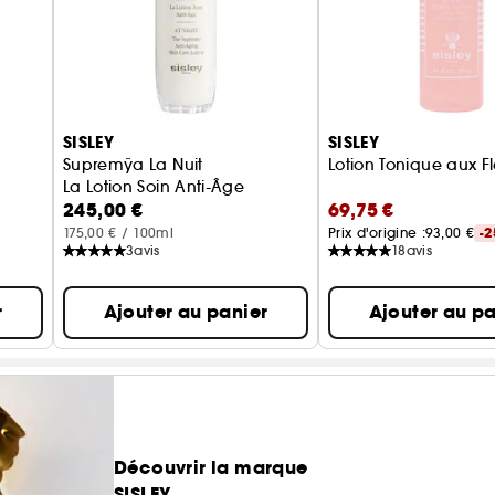
SISLEY
SISLEY
Supremÿa La Nuit
Lotion Tonique aux Fl
La Lotion Soin Anti-Âge
245,00 €
69,75 €
175,00 € / 100ml
Prix d'origine :
93,00 €
-
3
avis
18
avis
r
Ajouter au panier
Ajouter au pa
Découvrir la marque
SISLEY