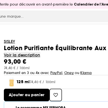
Calendrier de l'Av
attente pour découvrir en avant-première le
SISLEY
Lotion Purifiante Équilibrante Aux
Voir la description
93,00 €
74,40 € / 100ml
Paiement en 3 ou 4x avec
PayPal
,
Oney
ou
Klarna
125 ml
74,40 € / 100ml
Ajouter au panier
Le programme MY SEPHORA