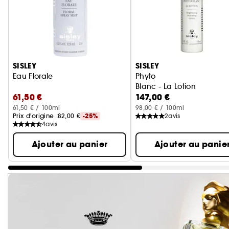
Ignorer le carrousel produits
SISLEY
SISLEY
Eau Florale
Phyto
Blanc - La Lotion
61,50 €
147,00 €
61,50 € / 100ml
98,00 € / 100ml
Prix d'origine :
82,00 €
-25%
2
avis
4
avis
Ajouter au panier
Ajouter au panie