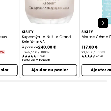
SISLEY
SISLEY
eurs
Supremÿa La Nuit Le Grand
Mousse Crème E
Soin Yeux AA
240,00 €
117,00 €
Soin Yeux et Lèvres
À partir de
25%
1.966,67 € / 100ml
93,60 € / 100ml
15
avis
9
avis
Existe en 2 formats
nier
Ajouter au panier
Ajouter a