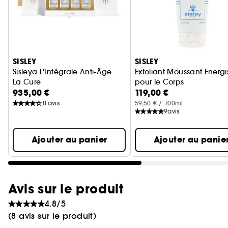
Ignorer le carrousel produits
SISLEY
SISLEY
Sisleÿa L'Intégrale Anti-Âge
Exfoliant Moussant Energi
La Cure
pour le Corps
935,00 €
119,00 €
11
avis
59,50 € / 100ml
9
avis
Ajouter au panier
Ajouter au panie
Avis sur le produit
4.8/5
(8 avis sur le produit)