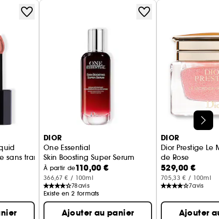
DIOR
DIOR
iquid
One Essential
Dior Prestige Le
 sans transfert - Fini mat
Skin Boosting Super Serum
de Rose
110,00 €
529,00 €
Crème visage an
À partir de
366,67 € / 100ml
705,33 € / 100ml
78
avis
7
avis
Existe en 2 formats
nier
Ajouter au panier
Ajouter a