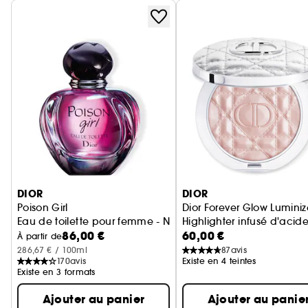
Ignorer le carrousel produits
DIOR
DIOR
Poison Girl
Dior Forever Glow Luminiz
Eau de toilette pour femme - Notes fleuries, fraîches & vani
Highlighter infusé d'acid
86,00 €
60,00 €
À partir de
286,67 € / 100ml
87
avis
170
avis
Existe en 4 teintes
Existe en 3 formats
Ajouter au panier
Ajouter au panie