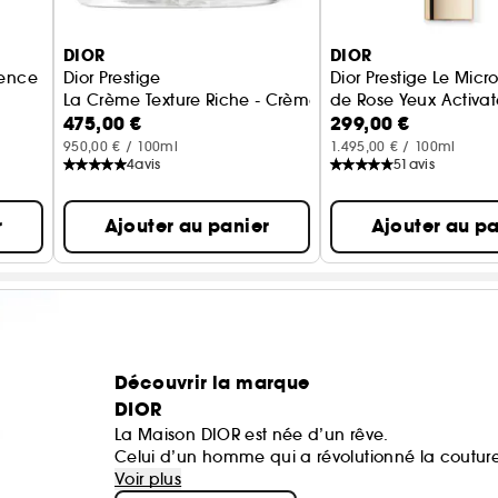
DIOR
DIOR
sence
Dior Prestige
Dior Prestige Le Mic
La Crème Texture Riche - Crème anti-âge haute répar
de Rose Yeux Activa
475,00 €
299,00 €
Sérum yeux régénér
950,00 € / 100ml
1.495,00 € / 100ml
4
avis
51
avis
r
Ajouter au panier
Ajouter au pa
Découvrir la marque
DIOR
La Maison DIOR est née d’un rêve.
Celui d’un homme qui a révolutionné la coutur
des icônes.
Voir plus