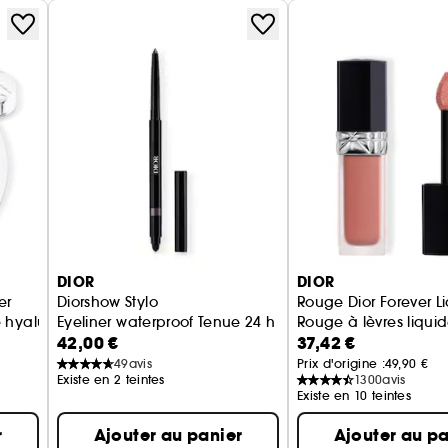
DIOR
DIOR
er
Diorshow Stylo
Rouge Dior Forever L
llées
e hyaluronique
Eyeliner waterproof Tenue 24 h Couleur intense
Rouge à lèvres liquide
42,00 €
37,42 €
49
avis
Prix d'origine :
49,90 €
Existe en 2 teintes
1300
avis
Existe en 10 teintes
r
Ajouter au panier
Ajouter au pa