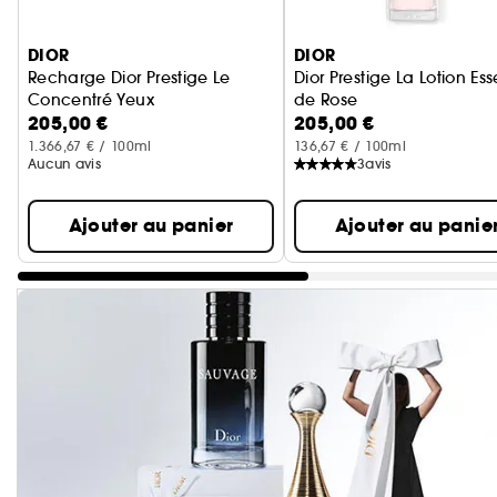
Ignorer le carrousel produits
DIOR
DIOR
Recharge Dior Prestige Le
Dior Prestige La Lotion Es
Concentré Yeux
de Rose
205,00 €
205,00 €
Soin contour des yeux anti-âge
Lotion visage et cou
1.366,67 € / 100ml
136,67 € / 100ml
Aucun avis
3
avis
Ajouter au panier
Ajouter au panie