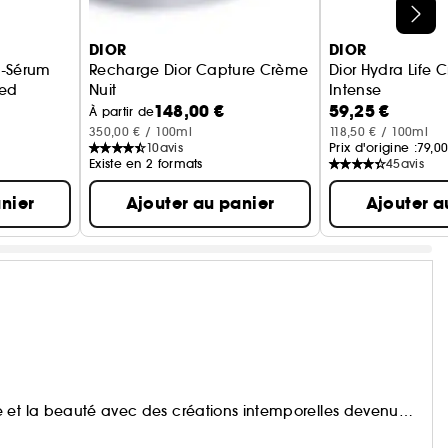
DIOR
DIOR
ro-Sérum
Recharge Dior Capture Crème
Dior Hydra Life 
ation
ted
Nuit
Intense
148,00 €
59,25 €
ant
Crème de nuit, correction rides et fermeté
Crème hydratant
À partir de
350,00 € / 100ml
118,50 € / 100ml
10
avis
Prix d'origine :
79,00
Existe en 2 formats
45
avis
nier
Ajouter au panier
Ajouter a
e et la beauté avec des créations intemporelles devenues