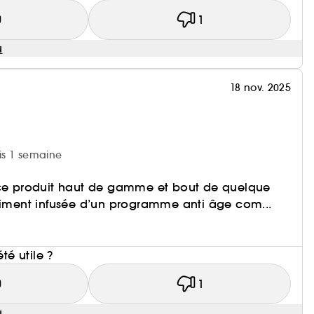
0
1
u
18 nov. 2025
uis 1 semaine
 ce produit haut de gamme et bout de quelque
raiment infusée d’un programme anti âge com...
i
été utile ?
0
1
u