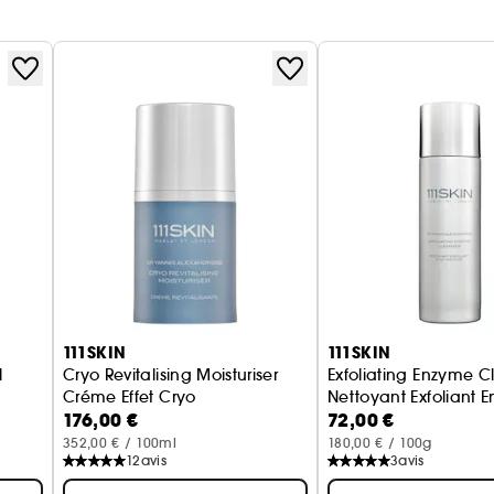
111SKIN
111SKIN
l
Cryo Revitalising Moisturiser
Exfoliating Enzyme C
Créme Effet Cryo
Nettoyant Exfoliant 
176,00 €
72,00 €
352,00 € / 100ml
180,00 € / 100g
12
avis
3
avis