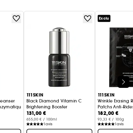
Exclu
111SKIN
111SKIN
leanser
Black Diamond Vitamin C
Wrinkle Erasing 
Enzymatique
Brightening Booster
Patchs Anti-Ride
131,00 €
182,00 €
Booster Éclaircissant
655,00 € / 100ml
93,33 € / 100g
1
avis
1
avis