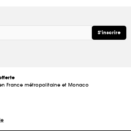
S'inscrire
fferte
 en France métropolitaine et Monaco
le