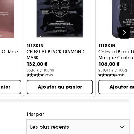
111SKIN
111SKIN
 Or Rose
CELESTIAL BLACK DIAMOND
Celestial Black
MASK
Masque Contour
132,00 €
106,00 €
Masque Visage Liftant et Raffermissant
85,16 € / 100ml
230,43 € / 100g
3
avis
4
avis
nier
Ajouter au panier
Ajouter a
Trier par
Les plus récents