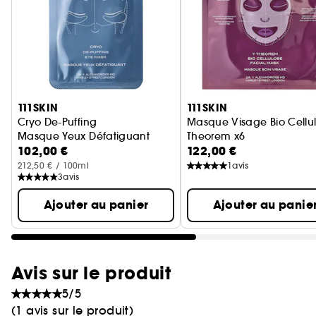
Ignorer le carrousel produits
111SKIN
111SKIN
Cryo De-Puffing
Masque Visage Bio Cellu
Masque Yeux Défatiguant
Theorem x6
102,00 €
122,00 €
Soin Visage
212,50 € / 100ml
1
avis
3
avis
Ajouter au panier
Ajouter au panie
Avis sur le produit
5/5
(1 avis sur le produit)