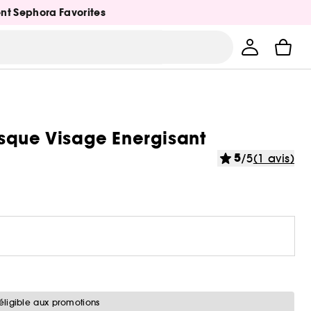
ent Sephora Favorites
sque Visage Energisant
5
/5
(1 avis)
éligible aux promotions