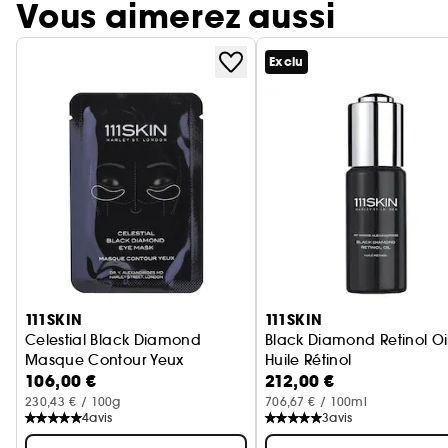
Vous aimerez aussi
Exclu
Ignorer le carrousel produits
111SKIN
111SKIN
Celestial Black Diamond
Black Diamond Retinol Oi
Masque Contour Yeux
Huile Rétinol
106,00 €
212,00 €
230,43 € / 100g
706,67 € / 100ml
4
avis
3
avis