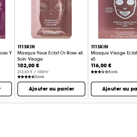
111SKIN
111SKIN
lose Y
Masque Yeux Eclat Or Rose x6
Masque Visage Eclat
Soin Visage
x5
102,00 €
116,00 €
Soin Visage
212,50 € / 100ml
8
avis
2
avis
r
Ajouter au panier
Ajouter au pa