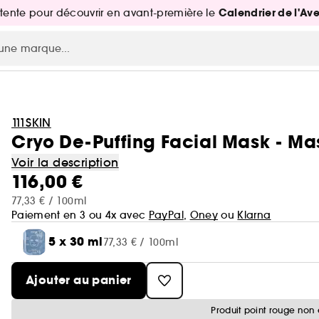
Calendrier de l'Av
attente pour découvrir en avant-première le
111SKIN
Cryo De-Puffing Facial Mask - Ma
Voir la description
116,00 €
77,33 € / 100ml
Paiement en 3 ou 4x avec
PayPal
,
Oney
ou
Klarna
5 x 30 ml
77,33 € / 100ml
Ajouter au panier
Produit point rouge non 