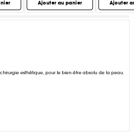
nier
Ajouter au panier
Ajouter a
la chirurgie esthétique, pour le bien-être absolu de la peau.