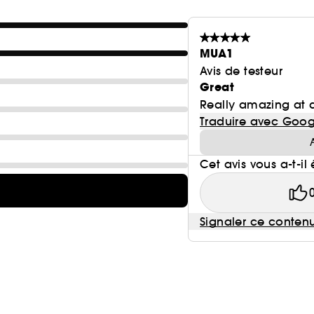
MUA1
Avis de testeur
Great
Really amazing at d
Traduire avec Goog
Cet avis vous a-t-il 
Signaler ce conten