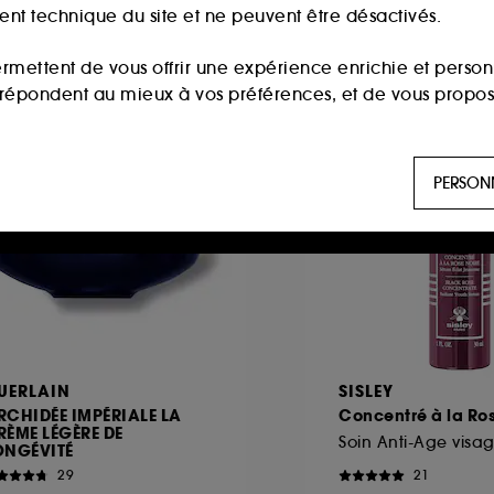
ment technique du site et ne peuvent être désactivés.
ermettent de vous offrir une expérience enrichie et per
i répondent au mieux à vos préférences, et de vous propo
ls sont utilisés pour vous présenter du contenu susceptible
PERSON
aux, sur la base des pages que vous avez consultées, de votr
 permettent de réaliser des statistiques de fréquentation et
n ligne :
ils nous permettent de lutter notamment contre
UERLAIN
SISLEY
RCHIDÉE IMPÉRIALE LA
Concentré à la Ro
RÈME LÉGÈRE DE
es permettant l’affichage et/ou la fourniture de certaines fo
Soin Anti-Age visa
ONGÉVITÉ
de vous faire bénéficier de l’authentification prolongée vo
29
21
saisir à nouveau votre identifiant et mot de passe.