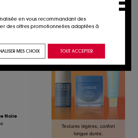
sonnalisée en vous recommandant des
ser des offres promotionnelles adaptées à
 de vous plaire via des publicités, y compris
NALISER MES CHOIX
TOUT ACCEPTER
e navigation, et de l'historique de vos
 de navigation sur notre site afin d’en
 les fraudes aux moyens de paiement et les
se Noire
nctionnalités du site, tel que les cookies
ge
Textures légères, confort
us permettant d’accéder à votre compte lors
longue durée.