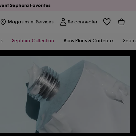
Avent Sephora Favorites
Magasins
et Services
Se connecter
s
Sephora Collection
Bons Plans & Cadeaux
Sepho