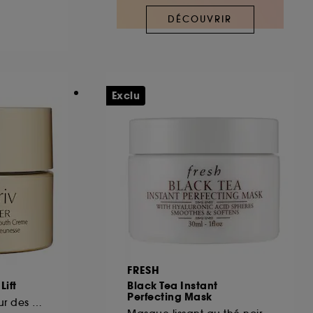
DÉCOUVRIR
ous pouvez personnaliser vos choix concernant
cepter". Sephora pourra associer les
 personnelles collectées ou générées lors
Exclu
ccepter". Voous pouvez à tout moment choisir
uez
ici
.
FRESH
Lift
Black Tea Instant
Perfecting Mask
Crème riche contour des yeux régénérante jeunesse