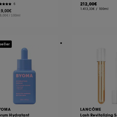
212,00€
6
1.413,33€
/
100ml
19,00€
6,00€
/
100ml
seller
YOMA
LANCÔME
érum Hydratant
Lash Revitalizing 