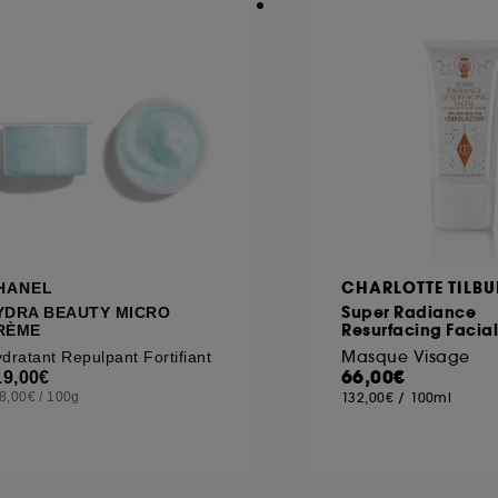
CHARLOTTE TILBU
HANEL
Super Radiance
YDRA BEAUTY MICRO
Resurfacing Facial
RÈME
Masque Visage
dratant Repulpant Fortifiant
66,00€
19,00€
8,00€
/
100g
132,00€
/
100ml