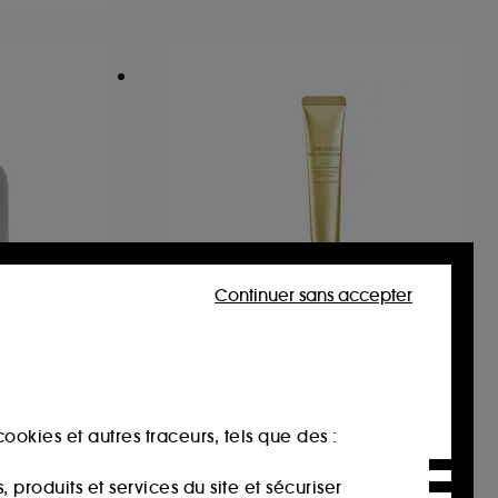
Continuer sans accepter
SHISEIDO
Concentré Correcteur
Rides et Taches A+- Fluide
Écran Solaire Minéral SPF 30 PA+++
anti-âge
ookies et autres traceurs, tels que des :
58
134,00€
produits et services du site et sécuriser
670,00€
/
100ml