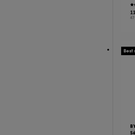
KORA ORGANICS (4)
1
KOSAS (3)
47
LA MER (54)
LANCASTER (28)
LANCÔME (61)
LANEIGE (31)
Best 
LANOLIPS (17)
LA PRAIRIE (55)
LEONOR GREYL (2)
LIGHTINDERM (15)
LIVING PROOF (1)
M.A.C (12)
MAKEUP BY MARIO (2)
MAKE UP ERASER (1)
B
MARIO BADESCU (26)
S