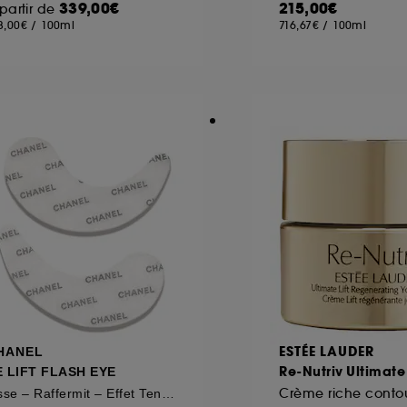
339,00€
215,00€
partir de
8,00€
/
100ml
716,67€
/
100ml
ôt et la lecture de ces traceurs requiert votre accord. V
rsonnaliser mes choix" ci-dessous ou décider de "tout ac
s Cookies, pour les finalités acceptées, avec les données
ur refuser tous les cookies, cliques sur "continuer sans a
tez obtenir plus d'information sur les cookies utilisés,
cliq
ESTÉE LAUDER
HANEL
Re-Nutriv Ultimate 
E LIFT FLASH EYE
Lisse – Raffermit – Effet Tenseur