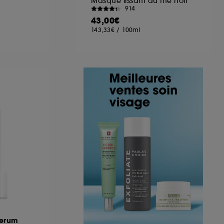
Masque lissant au thé noir
914
43,00€
143,33€
/
100ml
Serum