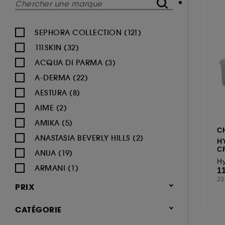
SEPHORA COLLECTION (121)
111SKIN (32)
ACQUA DI PARMA (3)
A-DERMA (22)
AESTURA (8)
AIME (2)
AMIKA (5)
C
ANASTASIA BEVERLY HILLS (2)
H
C
ANUA (19)
Hy
ARMANI (1)
1
23
AUGUSTINUS BADER (26)
PRIX
AVENE (47)
CATÉGORIE
BALI BODY (5)