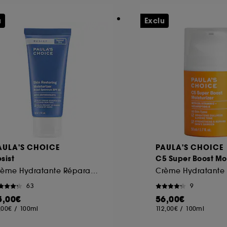
u
Exclu
AULA'S CHOICE
PAULA'S CHOICE
sist
C5 Super Boost Moi
Crème Hydratante Réparatrice SPF 50
63
9
5,00€
56,00€
,00€
/
100ml
112,00€
/
100ml