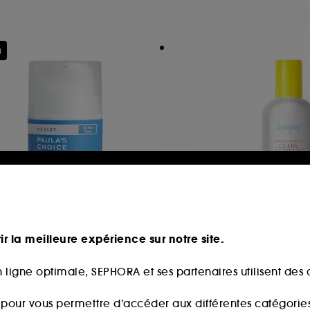
u
AULA'S CHOICE
SUPERGOOP!
sist
Glowscreen
ir la meilleure expérience sur notre site.
Crème Réparatrice Avancée
 ligne optimale, SEPHORA et ses partenaires utilisent des c
68
2
4,00€
40,00€
s pour vous permettre d’accéder aux différentes catégories, 
,00€
/
100ml
133,33€
/
100ml