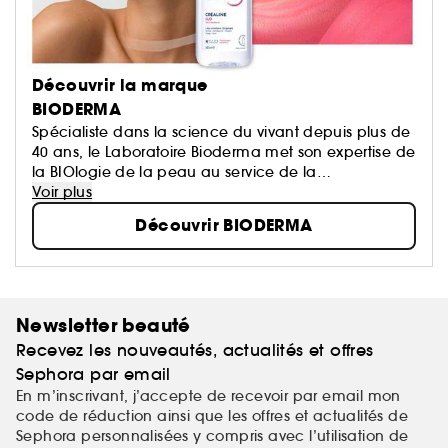
Découvrir la marque
BIODERMA
Spécialiste dans la science du vivant depuis plus de
40 ans, le Laboratoire Bioderma met son expertise de
la BIOlogie de la peau au service de la
DERMatologie, afin de vous proposer des produits
Voir plus
qui prennent soin de tous les types de peaux, et à
Découvrir BIODERMA
tout âge.
Newsletter beauté
Recevez les nouveautés, actualités et offres
Sephora par email
En m’inscrivant, j’accepte de recevoir par email mon
code de réduction ainsi que les offres et actualités de
Sephora personnalisées y compris avec l’utilisation de