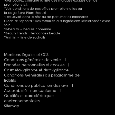
Vous pouvez consulter la liste des marques exclues de nos
Mentions additionnelles
promotions
ici.
*Voir conditions de nos offres promotionnelles sur
la page Bons Plans Beauté.
*Exclusivité dans le réseau de parfumeries nationales.
Clean at Sephora : Des formules aux ingrédients sélectionnés avec
soin
*k-beauty = beauté coréenne
*Beauty Trends = tendances beauté
*Wishlist = liste de souhaits
Mentions légales et CGU
Conditions générales de vente
Données personnelles et cookies
Cosmétovigilance et Nutrivigilance
Conditions Générales du programme de
fidélité
Conditions de publication des avis
Accessibilité : non conforme
Qualités et caractéristiques
environnementales
Sitemap