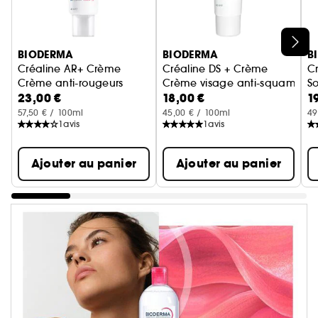
Ignorer le carrousel produits
BIODERMA
BIODERMA
B
Créaline AR+ Crème
Créaline DS + Crème
Cr
Crème anti-rougeurs
Crème visage anti-squame a
So
23,00 €
18,00 €
1
57,50 € / 100ml
45,00 € / 100ml
49
1
avis
1
avis
Ajouter au panier
Ajouter au panier