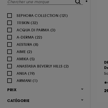
SEPHORA COLLECTION (121)
111SKIN (32)
ACQUA DI PARMA (3)
A-DERMA (22)
AESTURA (8)
AIME (2)
AMIKA (5)
D
ANASTASIA BEVERLY HILLS (2)
D
ANUA (19)
ARMANI (1)
AUGUSTINUS BADER (26)
PRIX
2
AVENE (47)
CATÉGORIE
BALI BODY (5)