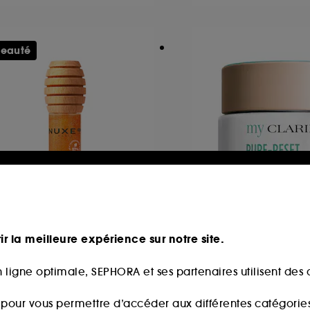
eauté
UXE
MY CLARINS
ve de Miel
MY CLARINS PURE-
ir la meilleure expérience sur notre site.
Soin Lèvres au Miel Or avec étui & charms
 ligne optimale, SEPHORA et ses partenaires utilisent des c
9,00€
46
29,00€
s pour vous permettre d’accéder aux différentes catégories, 
58,00€
/
100ml