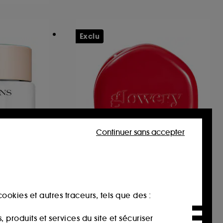
Exclu
Continuer sans accepter
GLOWERY
RESET
Kissing Rash Remedy –
Baume post-bisous
Gel matité imperfections peaux grasses & imperfections
apaisant & unifiant
ookies et autres traceurs, tels que des :
12
29,00€
produits et services du site et sécuriser
362,50€
/
100g