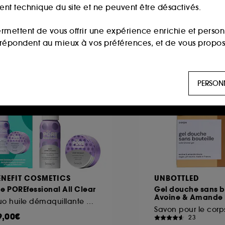
ment technique du site et ne peuvent être désactivés.
ermettent de vous offrir une expérience enrichie et per
i répondent au mieux à vos préférences, et de vous propo
eauté
Clean at Sephora
ls sont utilisés pour vous présenter du contenu susceptible
PERSON
aux, sur la base des pages que vous avez consultées, de votr
 permettent de réaliser des statistiques de fréquentation et
n ligne :
ils nous permettent de lutter notamment contre
ENEFIT COSMETICS
UNBOTTLED
e POREfessional All Clear
Gel douche sans b
Avoine & Amande
es permettant l’affichage et/ou la fourniture de certaines fo
Duo huile démaquillante & masque à l'argile
de vous faire bénéficier de l’authentification prolongée vo
Savon pour le corp
9,00€
23
saisir à nouveau votre identifiant et mot de passe.