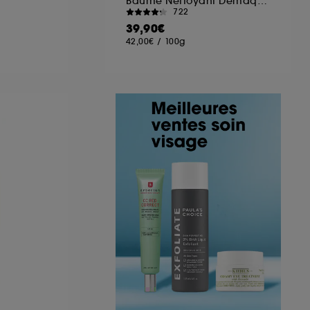
Baume Nettoyant Démaquillant
722
39,90€
42,00€
/
100g