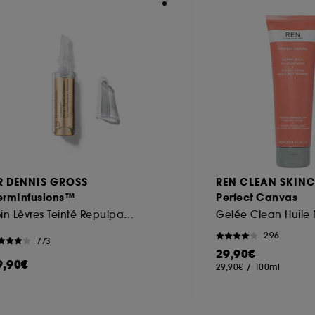
R DENNIS GROSS
REN CLEAN SKIN
ermInfusions™
Perfect Canvas
Soin Lèvres Teinté Repulpant et Réparateur
296
773
29,90€
9,90€
29,90€
/
100ml