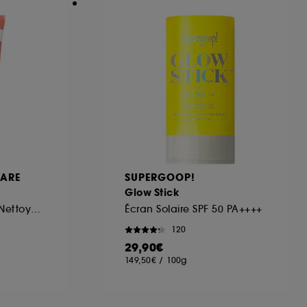
CARE
SUPERGOOP!
Glow Stick
Gelée Clean Huile Nettoyante
Écran Solaire SPF 50 PA++++
120
29,90€
149,50€
/
100g