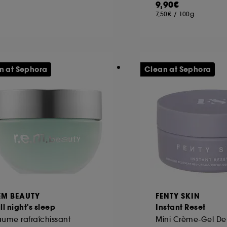
9,90€
7,50€
/
100g
ôt et la lecture de ces traceurs requiert votre accord. V
rsonnaliser mes choix" ci-dessous ou décider de "tout ac
s Cookies, pour les finalités acceptées, avec les données
n at Sephora
Clean at Sephora
ur refuser tous les cookies, cliques sur "continuer sans a
tez obtenir plus d'information sur les cookies utilisés,
cliq
EM BEAUTY
FENTY SKIN
ll night's sleep
Instant Reset
ume rafraîchissant