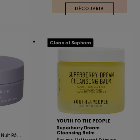
DÉCOUVRIR
ous pouvez personnaliser vos choix concernant
cepter". Sephora pourra associer les
 personnelles collectées ou générées lors
Clean at Sephora
ccepter". Voous pouvez à tout moment choisir
uez
ici
.
YOUTH TO THE PEOPLE
Superberry Dream
Cleansing Balm
Mini Crème-Gel De Nuit Réparatrice A La Niacinamide