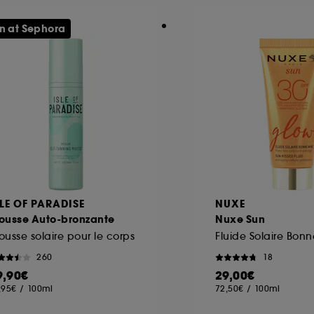
n at Sephora
SLE OF PARADISE
NUXE
ousse Auto-bronzante
Nuxe Sun
usse solaire pour le corps
260
18
9,90€
29,00€
,95€
/
100ml
72,50€
/
100ml