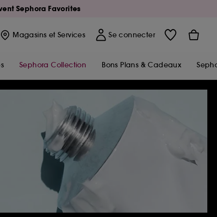
Avent Sephora Favorites
Magasins
et Services
Se connecter
s
Sephora Collection
Bons Plans & Cadeaux
Sepho