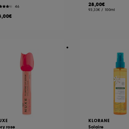
28,00€
46
93,33€
/
100ml
8,00€
UXE
KLORANE
ry rose
Solaire