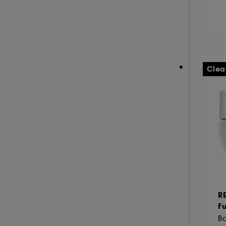
HERMÈS (3)
HISMILE (6)
HUGO BOSS (2)
A l'exception des cookies techniques, le dép
ILIA (6)
le dépôt de ces cookies grâce au bouton "pe
informations de navigation collectées par ce
INDIE LEE (1)
Clea
de votre activité en ligne ou en magasin. Po
INNISFREE (18)
de retirer votrte consentement. Si vous souhai
INSTITUT ESTHEDERM (25)
INVISIBOBBLE (4)
ISLE OF PARADISE (10)
JACADI (3)
JEAN PAUL GAULTIER (1)
JO MALONE LONDON (1)
KÉRASTASE (3)
R
KIEHL'S SINCE 1851 (56)
Fu
KLORANE (9)
Ba