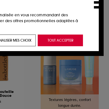
sonnalisée en vous recommandant des
ser des offres promotionnelles adaptées à
 de vous plaire via des publicités, y compris
NALISER MES CHOIX
TOUT ACCEPTER
e navigation, et de l'historique de vos
 de navigation sur notre site afin d’en
 les fraudes aux moyens de paiement et les
outeille
 Douce
nctionnalités du site, tel que les cookies
Textures légères, confort
us permettant d’accéder à votre compte lors
s
longue durée.