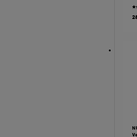
KORA ORGANICS (4)
KOSAS (3)
2
LA MER (54)
LANCASTER (28)
LANCÔME (61)
LANEIGE (31)
LANOLIPS (17)
LA PRAIRIE (55)
LEONOR GREYL (2)
LIGHTINDERM (15)
LIVING PROOF (1)
M.A.C (12)
MAKEUP BY MARIO (2)
MAKE UP ERASER (1)
N
MARIO BADESCU (26)
Ve