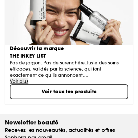
Découvrir la marque
THE INKEY LIST
Pas de jargon. Pas de surenchère.Juste des soins
efficaces, validés par la science, qui font
exactement ce qu’ils annoncent.
The INKEY List vous montre ce dont votre peau a
Voir plus
vraiment besoin, pas ce qui est simplement
Voir tous les produits
tendance. Que vous soyez novice en soins ou déjà
expert·e avec une routine bien installée, INKEY est
toujours à vos côtés, avec innovation, pédagogie et
résultats cliniquement prouvés. Et tout cela à un prix
qui a du sens.
Newsletter beauté
Recevez les nouveautés, actualités et offres
INKEY. Pas de barratin, juste une meilleure peau.
Sephora par email