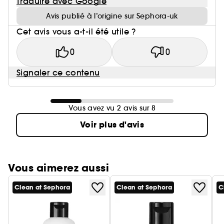
Traduire avec Google
Avis publié à l’origine sur Sephora-uk
Cet avis vous a-t-il été utile ?
0
0
Signaler ce contenu
Vous avez vu 2 avis sur 8
Voir plus d'avis
Vous aimerez aussi
Clean at Sephora
Clean at Sephora
C