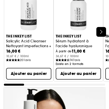
Ignorer le carrousel produits
THE INKEY LIST
THE INKEY LIST
TH
Salicylic Acid Cleanser
Sérum hydratant à
Ne
Nettoyant imperfections + pores à l'acide salicylique
l'acide hyaluronique
l'
16,00 €
11,00 €
1
Sérum visage
À partir de
10,67 € / 100ml
36,67 € / 100ml
10
201
avis
747
avis
Existe en 2 formats
Ajouter au panier
Ajouter au panier