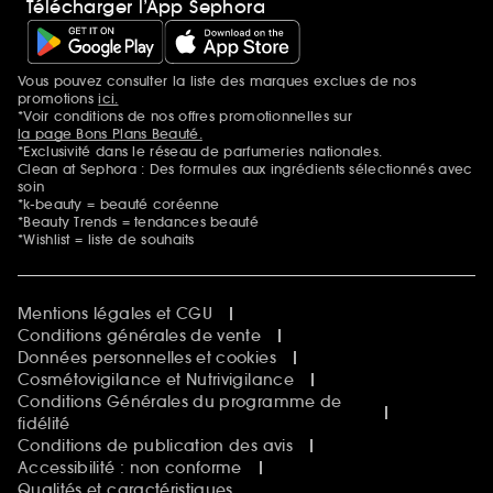
Télécharger l’App Sephora
Vous pouvez consulter la liste des marques exclues de nos
Mentions additionnelles
promotions
ici.
*Voir conditions de nos offres promotionnelles sur
la page Bons Plans Beauté.
*Exclusivité dans le réseau de parfumeries nationales.
Clean at Sephora : Des formules aux ingrédients sélectionnés avec
soin
*k-beauty = beauté coréenne
*Beauty Trends = tendances beauté
*Wishlist = liste de souhaits
Mentions légales et CGU
Conditions générales de vente
Données personnelles et cookies
Cosmétovigilance et Nutrivigilance
Conditions Générales du programme de
fidélité
Conditions de publication des avis
Accessibilité : non conforme
Qualités et caractéristiques