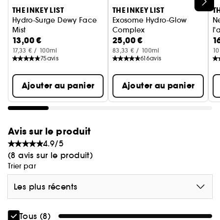
Ignorer le carrousel produits
THE INKEY LIST
THE INKEY LIST
TH
Hydro-Surge Dewy Face
Exosome Hydro-Glow
Ne
Mist
Complex
l'
13,00 €
25,00 €
1
Brume Visage Eclat
Sérum Glow
17,33 € / 100ml
83,33 € / 100ml
10
75
avis
616
avis
Ajouter au panier
Ajouter au panier
Avis sur le produit
4.9/5
(8 avis sur le produit)
Trier par
Les plus récents
Tous (8)