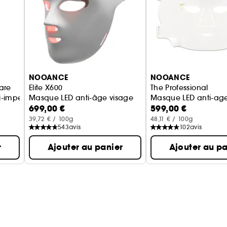
Hydratation & apaisement
- Acide hyaluronique (0,5 %) et panthénol (1,5 %) : 
sensibilités.
- Bêta-glucanes : renforcent la barrière cutanée et r
Protection & équilibre cutané
NOOANCE
NOOANCE
- Alpha-glucan oligosaccharide (1 %) : soutient le 
are
Elite X600
The Professional
extérieures et améliore la résilience de la peau.
i-imperfections
Masque LED anti-âge visage
Masque LED anti-age
699,00 €
599,00 €
*Résultats d'un test d'auto-évaluation réalisé sur 15 
39,72 € / 100g
48,11 € / 100g
543
avis
102
avis
r
Ajouter au panier
Ajouter au pa