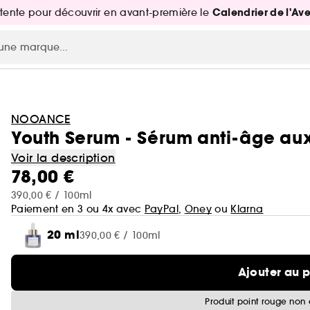
Calendrier de l'Av
attente pour découvrir en avant-première le
NOOANCE
Youth Serum - Sérum anti-âge aux
Voir la description
78,00 €
390,00 € / 100ml
Paiement en 3 ou 4x avec
PayPal
,
Oney
ou
Klarna
20 ml
390,00 € / 100ml
Ajouter au 
Produit point rouge non 