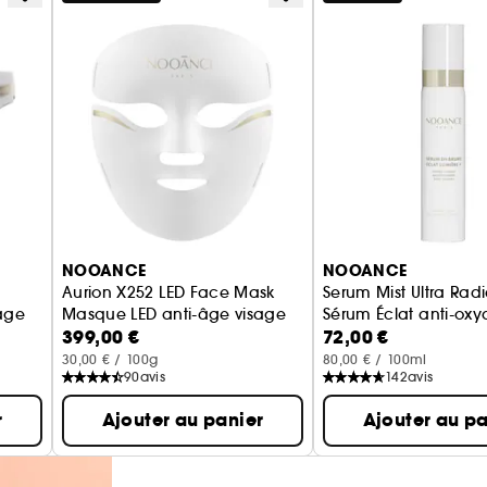
NOOANCE
NOOANCE
Aurion X252 LED Face Mask
Serum Mist Ultra Rad
age
Masque LED anti-âge visage
Sérum Éclat anti-oxy
399,00 €
72,00 €
30,00 € / 100g
80,00 € / 100ml
90
avis
142
avis
r
Ajouter au panier
Ajouter au pa