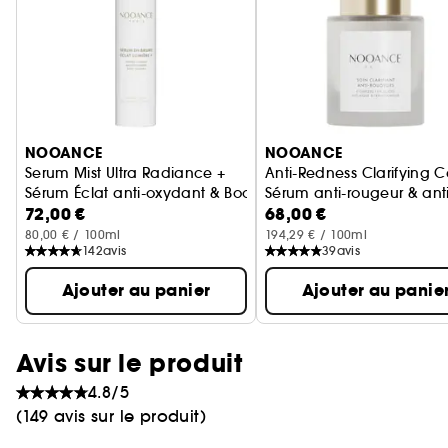
Ignorer le carrousel produits
NOOANCE
NOOANCE
Serum Mist Ultra Radiance +
Anti-Redness Clarifying C
Sérum Éclat anti-oxydant & Boosteur de LED
Sérum anti-rougeur & ant
72,00 €
68,00 €
80,00 € / 100ml
194,29 € / 100ml
142
avis
39
avis
Ajouter au panier
Ajouter au panie
Avis sur le produit
4.8/5
(149 avis sur le produit)