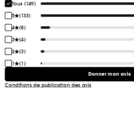
Tous (149)
5
(133)
4
(8)
3
(4)
2
(3)
1
(1)
Donner mon avis
Conditions de publication des avis