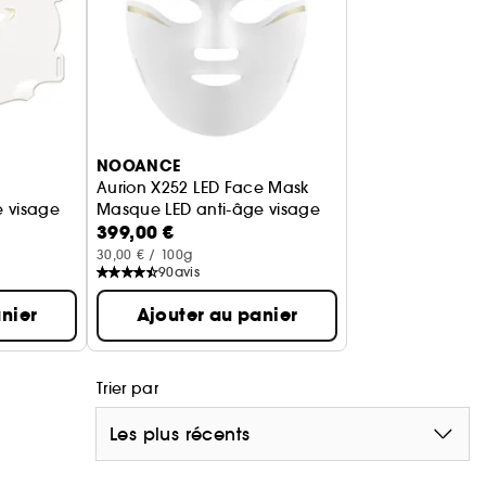
hydratent intensément, repulpent et calment les
éduisent les rougeurs.
NOOANCE
microbiome, protège contre les agressions
Aurion X252 LED Face Mask
 visage
Masque LED anti-âge visage
399,00 €
volontaires après 2 mois d'utilisation quotidienne.
30,00 € / 100g
90
avis
nier
Ajouter au panier
Trier par
Les plus récents