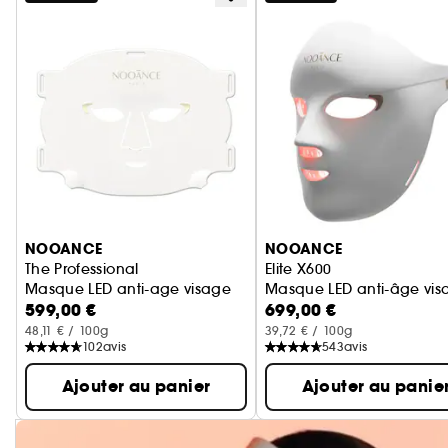
Ignorer le carrousel produits
NOOANCE
NOOANCE
The Professional
Elite X600
Masque LED anti-age visage
Masque LED anti-âge vis
599,00 €
699,00 €
48,11 € / 100g
39,72 € / 100g
102
avis
543
avis
Ajouter au panier
Ajouter au panie