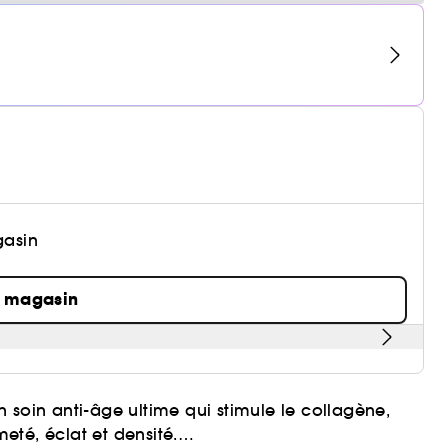
gasin
n magasin
 soin anti-âge ultime qui stimule le collagène,
meté, éclat et densité.