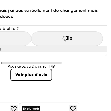
mais j’ai pas vu réellement de changement mais
 douce
i
été utile ?
1
0
u
Vous avez vu 2 avis sur 149
Voir plus d'avis
Exclu web