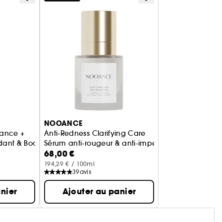
NOOANCE
iance +
Anti-Redness Clarifying Care
dant & Boosteur de LED
Sérum anti-rougeur & anti-imperfections
68,00 €
194,29 € / 100ml
39
avis
nier
Ajouter au panier