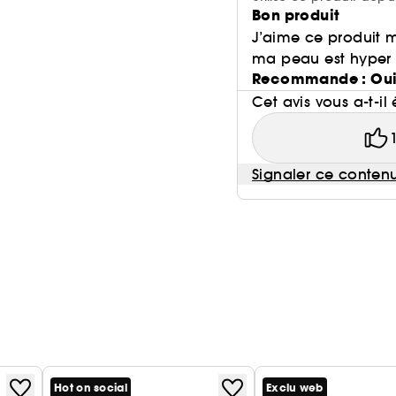
Bon produit
J’aime ce produit 
ma peau est hyper
Recommande : Ou
Cet avis vous a-t-il 
Signaler ce conten
Hot on social
Exclu web