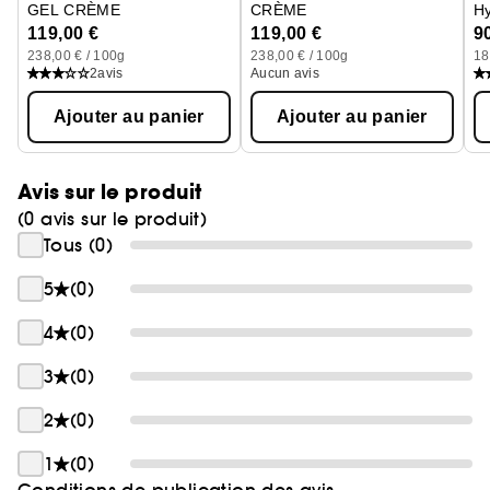
GEL CRÈME
CRÈME
Hy
complets à un article de vente complet plus une
Hydratant Repulpant Fortifiant
Hydratant Repulpant Fortifiant
119,00 €
119,00 €
9
recharge. L'ACV couvre le périmètre : fabrication
238,00 € / 100g
238,00 € / 100g
18
packaging, production formule, conditionnement,
2
avis
Aucun avis
distribution et fin de vie du packaging (fin de vie
Ajouter au panier
Ajouter au panier
formule et phase d'usage exclus). Résultats vérifiés par
Bureau Veritas selon les normes ISO14040/14044 en
novembre 2025.
Avis sur le produit
(0 avis sur le produit)
Tous (0)
5
(0)
4
(0)
3
(0)
2
(0)
1
(0)