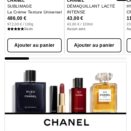
CHANEL
CHANEL
C
SUBLIMAGE
DÉMAQUILLANT LACTÉ
H
La Crème Texture Universelle
INTENSE
C
Démaquillant Doux Yeux Et Lèvr
Hy
486,00 €
43,00 €
1
972,00 € / 100g
43,00 € / 100ml
23
3
avis
Aucun avis
Au
Ajouter au panier
Ajouter au panier