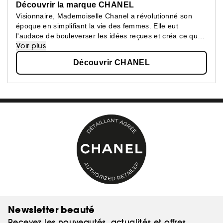
Découvrir la marque CHANEL
Visionnaire, Mademoiselle Chanel a révolutionné son
époque en simplifiant la vie des femmes. Elle eut
l'audace de bouleverser les idées reçues et créa ce que
Voir plus
les femmes attendaient : une beauté épurée, une
élégance confortable.
Découvrir CHANEL
Newsletter beauté
Recevez les nouveautés, actualités et offres