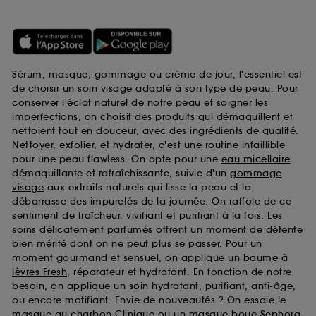
Sérum, masque, gommage ou crème de jour, l'essentiel est
de choisir un soin visage adapté à son type de peau. Pour
conserver l'éclat naturel de notre peau et soigner les
imperfections, on choisit des produits qui démaquillent et
nettoient tout en douceur, avec des ingrédients de qualité.
Nettoyer, exfolier, et hydrater, c'est une routine infaillible
pour une peau flawless. On opte pour une
eau micellaire
démaquillante et rafraîchissante, suivie d'un
gommage
visage
aux extraits naturels qui lisse la peau et la
débarrasse des impuretés de la journée. On raffole de ce
sentiment de fraîcheur, vivifiant et purifiant à la fois. Les
soins délicatement parfumés offrent un moment de détente
bien mérité dont on ne peut plus se passer. Pour un
moment gourmand et sensuel, on applique un
baume à
lèvres Fresh
, réparateur et hydratant. En fonction de notre
besoin, on applique un soin hydratant, purifiant, anti-âge,
ou encore matifiant. Envie de nouveautés ? On essaie le
masque au charbon Clinique
ou un
masque boue Sephora