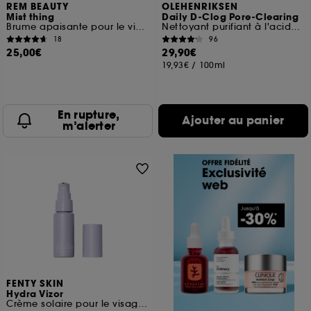
REM BEAUTY
OLEHENRIKSEN
Mist thing
Daily D-Clog Pore-Clearing
Brume apaisante pour le visage
Nettoyant purifiant à l'acide salicylique
18
96
25,00€
29,90€
19,93€
/
100ml
En rupture,
Ajouter au panier
m’alerter
FENTY SKIN
Hydra Vizor
Crème solaire pour le visage à la niacinamide avec SPF 30 minéral