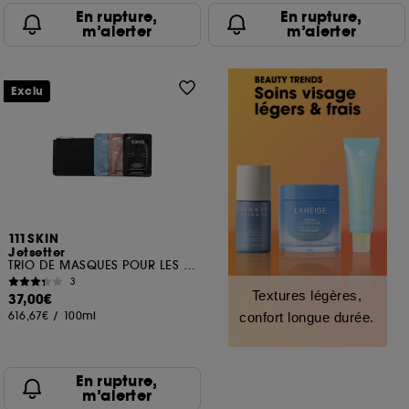
En rupture,
En rupture,
m’alerter
m’alerter
Exclu
111SKIN
Jetsetter
TRIO DE MASQUES POUR LES YEUX
3
Textures légères,
37,00€
616,67€
/
100ml
confort longue durée.
En rupture,
m’alerter