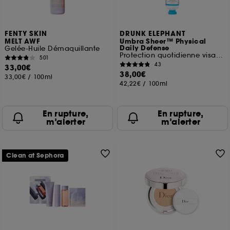
FENTY SKIN
DRUNK ELEPHANT
MELT AWF
Umbra Sheer™ Physical
Daily Defense
Gelée-Huile Démaquillante
Protection quotidienne visage SPF 30
501
43
33,00€
38,00€
33,00€
/
100ml
42,22€
/
100ml
En rupture,
En rupture,
m’alerter
m’alerter
Clean at Sephora