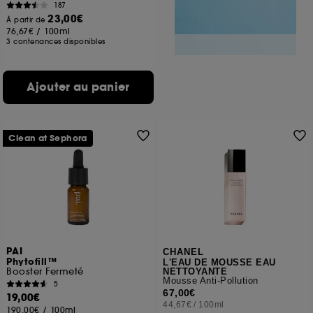
187
23,00€
À partir de
76,67€
/
100ml
3 contenances disponibles
Ajouter au panier
Clean at Sephora
PAI
CHANEL
Phytofill™
L'EAU DE MOUSSE EAU
Booster Fermeté
NETTOYANTE
Mousse Anti-Pollution
5
67,00€
19,00€
44,67€
/
100ml
190,00€
/
100ml