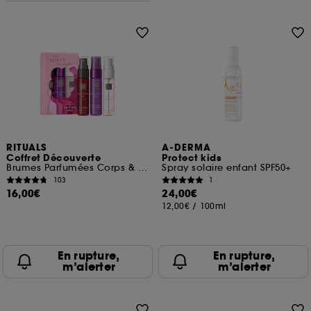
RITUALS
A-DERMA
Coffret Découverte
Protect kids
Brumes Parfumées Corps & Cheveux
Spray solaire enfant SPF50+
103
1
16,00€
24,00€
12,00€
/
100ml
En rupture,
En rupture,
m’alerter
m’alerter