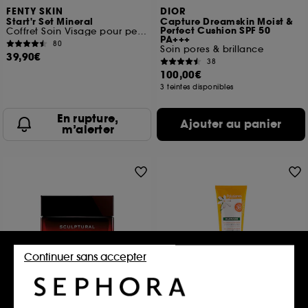
FENTY SKIN
DIOR
Start'r Set Mineral
Capture Dreamskin Moist &
Perfect Cushion SPF 50
Coffret Soin Visage pour peau normale à grasse
PA+++
80
Soin pores & brillance
39,90€
38
100,00€
3 teintes disponibles
En rupture,
Ajouter au panier
m’alerter
Continuer sans accepter
GIVENCHY
KLORANE
Sculptural
Gel-crème solaire sublime
SPF 30 au Monoï & Tamanu
Crème Légère Repulpante