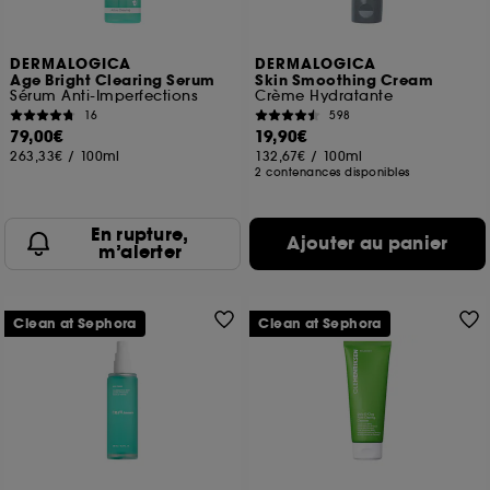
DERMALOGICA
DERMALOGICA
Age Bright Clearing Serum
Skin Smoothing Cream
Sérum Anti-Imperfections
Crème Hydratante
16
598
79,00€
19,90€
263,33€
/
100ml
132,67€
/
100ml
2 contenances disponibles
En rupture,
Ajouter au panier
m’alerter
Clean at Sephora
Clean at Sephora