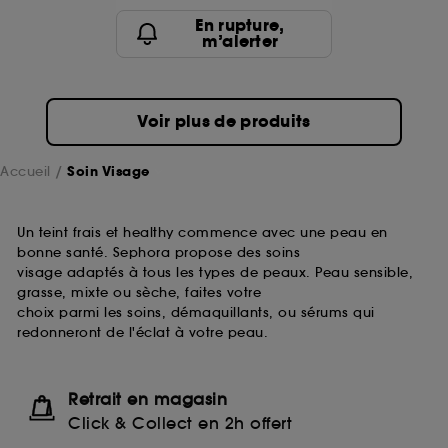
passe.
En rupture,
m’alerter
A l'exception des cookies techniques, le dépôt et la
lecture de ces traceurs requiert votre accord. Vous
pouvez personnaliser vos choix concernant le dépôt
Voir plus de produits
de ces cookies grâce au bouton "personnaliser mes
choix" ci-dessous ou décider de "tout accepter".
Sephora pourra associer les informations de
Accueil
Soin Visage
navigation collectées par ces Cookies, pour les
finalités acceptées, avec les données personnelles
collectées ou générées lors de votre activité en ligne
Un teint frais et healthy commence avec une peau en
ou en magasin. Pour refuser tous les cookies, cliques
bonne santé. Sephora propose des soins
sur "continuer sans accepter". Voous pouvez à tout
visage adaptés à tous les types de peaux. Peau sensible,
moment choisir de retirer votrte consentement. Si vous
grasse, mixte ou sèche, faites votre
souhaitez obtenir plus d'information sur les cookies
choix parmi les soins, démaquillants, ou sérums qui
utilisés,
cliquez
ici
.
redonneront de l'éclat à votre peau.
Retrait en magasin
Click & Collect en 2h offert