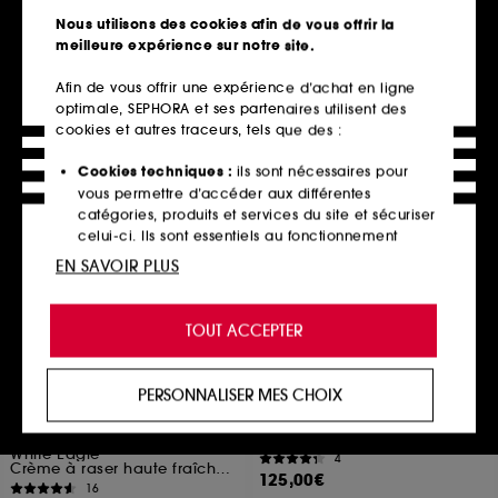
BIO
128,00€
À partir de
Nous utilisons des cookies afin de vous offrir la
Crème Visage et corps
304,00€
/
100ml
meilleure expérience sur notre site.
26
2 contenances disponibles
25,00€
12,50€
/
100ml
Afin de vous offrir une expérience d’achat en ligne
optimale, SEPHORA et ses partenaires utilisent des
cookies et autres traceurs, tels que des :
En rupture,
Ajouter au panier
m’alerter
Cookies techniques :
ils sont nécessaires pour
vous permettre d’accéder aux différentes
catégories, produits et services du site et sécuriser
celui-ci. Ils sont essentiels au fonctionnement
technique du site et ne peuvent être désactivés.
EN SAVOIR PLUS
Cookies de personnalisation :
ils nous permettent
de vous offrir une expérience enrichie et
TOUT ACCEPTER
personnalisée en vous recommandant des
produits, des services et des contenus qui
répondent au mieux à vos préférences, et de vous
PERSONNALISER MES CHOIX
proposer des offres promotionnelles adaptées à
KIEHL'S SINCE 1851
SISLEY
Ultimate Brushless Shave
Ginkgo Gua Sha
votre profil.
Cream
White Eagle
4
Cookies réseaux sociaux et publicité :
ils sont
Crème à raser haute fraîcheur
125,00€
utilisés pour vous présenter du contenu susceptible
16