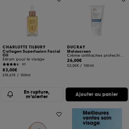
CHARLOTTE TILBURY
DUCRAY
Collagen Superfusion Facial
Melascreen
Oil
Crème antitaches protectrice SPF50+
Sérum pour le visage
26,00€
85
52,00€
/
100ml
83,00€
276,67€
/
100ml
En rupture,
Ajouter au panier
m’alerter