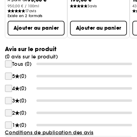
950,00 € / 100ml
3
avis
43
17
avis
Existe en 2 formats
Ajouter au panier
Ajouter au panier
Avis sur le produit
(0 avis sur le produit)
Tous (0)
5
(0)
4
(0)
3
(0)
2
(0)
1
(0)
Conditions de publication des avis