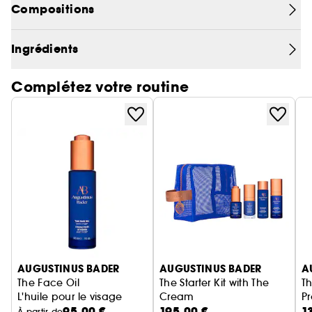
Compositions
Ingrédients
Complétez votre routine
Ignorer le carrousel produits
AUGUSTINUS BADER
AUGUSTINUS BADER
A
The Face Oil
The Starter Kit with The
T
L'huile pour le visage
Cream
Pr
95,00 €
195,00 €
1
Coffret Soin Visage
À partir de