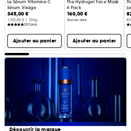
Le Sérum Vitamine C
The Hydrogel Face Mask
T
Sérum Visage
6 Pack
L
345,00 €
160,00 €
8
Masque Hydrogel
1.150,00 € / 100g
Aucun avis
82
297
avis
Ajouter au panier
Ajouter au panier
Découvrir la marque