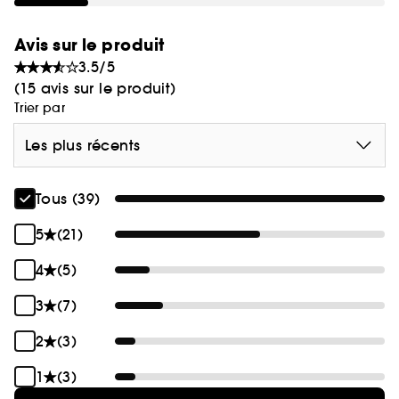
démarrer leur routine anti-âge par une essence
lissante et hydratante.
Avis sur le produit
3.5/5
(1)
MADE IN FRANCE
(15 avis sur le produit)
Trier par
(1) Fabriqué en France
Les plus récents
Tous (39)
5
(21)
4
(5)
3
(7)
2
(3)
1
(3)