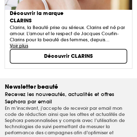
Découvrir la marque
CLARINS
Clarins, la Beauté prise au sérieux. Clarins est né par
amour. L’amour et le respect de Jacques Courtin-
Clarins pour la beauté des femmes, depuis
l'ouverture du premier Institut Clarins à Paris en 1954.
Voir plus
N°1 Européen des soins de beauté haut de
Découvrir CLARINS
gamme...
Newsletter beauté
Recevez les nouveautés, actualités et offres
Sephora par email
En m’inscrivant, j’accepte de recevoir par email mon
code de réduction ainsi que les offres et actualités de
Sephora personnalisées y compris avec l’utilisation de
technologies de suivi permettant de mesurer la
performance des campagnes afin d'optimiser et