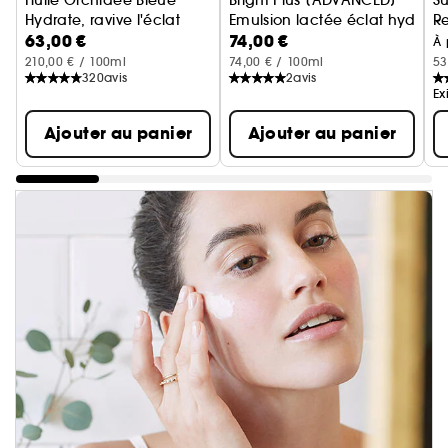
Huile Orchidée Bleue
Bright Plus [ADVANCED]
Su
Hydrate, ravive l'éclat
Emulsion lactée éclat hydrata
Re
63,00 €
74,00 €
À 
210,00 € / 100ml
74,00 € / 100ml
53
320
avis
2
avis
Ex
Ajouter au panier
Ajouter au panier