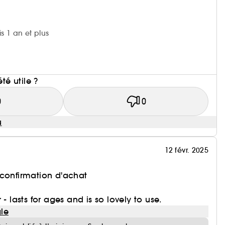
is 1 an et plus
i
été utile ?
0
0
u
12 févr. 2025
 confirmation d'achat
 - lasts for ages and is so lovely to use.
le