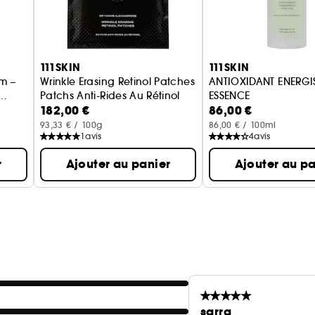
111SKIN
111SKIN
m –
Wrinkle Erasing Retinol Patches
ANTIOXIDANT ENERGI
Patchs Anti-Rides Au Rétinol
ESSENCE
182,00 €
86,00 €
nte
Essence énergisante 
93,33 € / 100g
86,00 € / 100ml
1
avis
4
avis
r
Ajouter au panier
Ajouter au pa
sarra