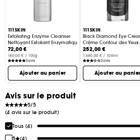
Ignorer le carrousel produits
111SKIN
111SKIN
Exfoliating Enzyme Cleanser
Black Diamond Eye Crea
Nettoyant Exfoliant Enzymatique
Crème Contour des Yeux
72,00 €
252,00 €
Illuminante & Raffermissa
180,00 € / 100g
1.680,00 € / 100ml
3
avis
2
avis
Ajouter au panier
Ajouter au panie
Avis sur le produit
5/5
(4 avis sur le produit)
Tous (4)
5
(4)