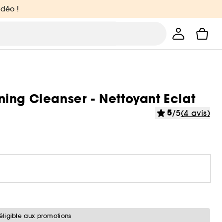
idéo !
ing Cleanser - Nettoyant Eclat
5
/5
(4 avis)
éligible aux promotions