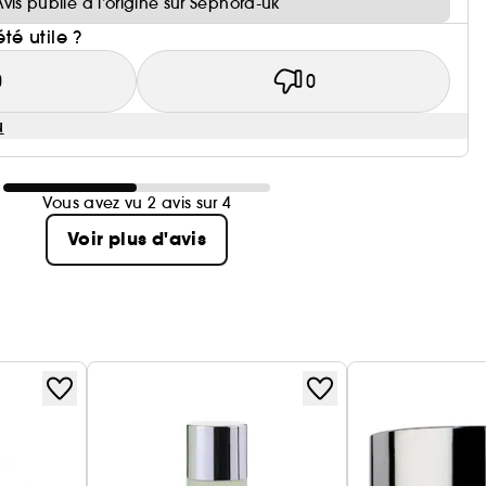
Avis publié à l’origine sur Sephora-uk
été utile ?
0
0
u
Vous avez vu 2 avis sur 4
Voir plus d'avis