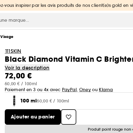
ez-vous inspirer par les avis produits de nos client(e)s gold en v
 Visage
111SKIN
Black Diamond Vitamin C Brighten
Voir la description
72,00 €
60,00 € / 100ml
Paiement en 3 ou 4x avec
PayPal
,
Oney
ou
Klarna
100 ml
60,00 € / 100ml
Ajouter au panier
Produit point rouge non 