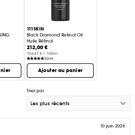
111SKIN
SING
Black Diamond Retinol Oil
Huile Rétinol
212,00 €
réparatrice pour le visage
706,67 € / 100ml
3
avis
nier
Ajouter au panier
Trier par
Les plus récents
10 juin 2026