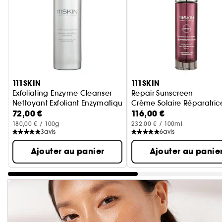
Ignorer le carrousel produits
111SKIN
111SKIN
Exfoliating Enzyme Cleanser
Repair Sunscreen
Nettoyant Exfoliant Enzymatique
Crème Solaire Réparatric
72,00 €
116,00 €
180,00 € / 100g
232,00 € / 100ml
3
avis
6
avis
Ajouter au panier
Ajouter au panie