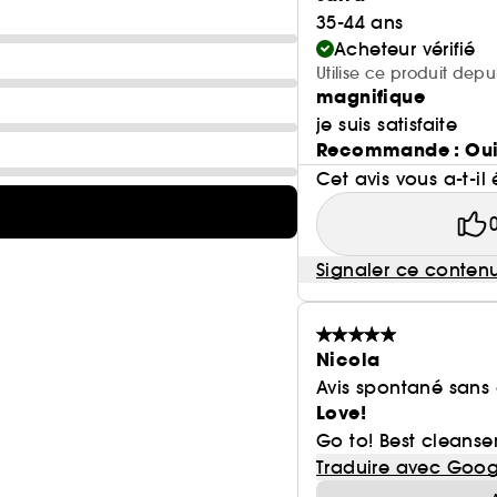
35-44 ans
Acheteur vérifié
Utilise ce produit depu
magnifique
je suis satisfaite
Recommande : Ou
Cet avis vous a-t-il 
Signaler ce conten
Nicola
Avis spontané sans
Love!
Go to! Best cleanser
Traduire avec Goog