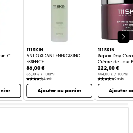
111SKIN
111SKIN
min C
ANTIOXIDANT ENERGISING
Repair Day Cre
ESSENCE
Crème de Jour P
86,00 €
222,00 €
Essence énergisante réparatrice pour le visage
86,00 € / 100ml
444,00 € / 100ml
4
avis
2
avis
nier
Ajouter au panier
Ajouter a