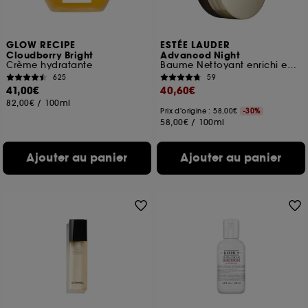
GLOW RECIPE
ESTÉE LAUDER
Cloudberry Bright
Advanced Night
Crème hydratante
Baume Nettoyant enrichi en Huiles Végétales Nourrissantes
625
59
41,00€
40,60€
82,00€
/
100ml
Prix d'origine : 58,00€
-30%
58,00€
/
100ml
Ajouter au panier
Ajouter au panier