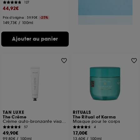
127
44,92€
Prix d'origine : 59,90€
-25%
149,73€
/
100ml
Ajouter au panier
TAN LUXE
RITUALS
The Crème
The Ritual of Karma
Crème auto-bronzante visage
Masque pour le corps
57
4
49,90€
17,00€
99,80€
/
100ml
13,60€
/
100ml