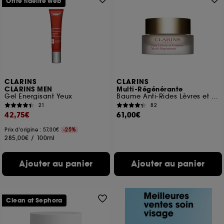
Offre fidélité web
CLARINS
CLARINS
CLARINS MEN
Multi-Régénérante
Gel Energisant Yeux
Baume Anti-Rides Lèvres et Contour
21
82
42,75€
61,00€
Prix d'origine : 57,00€
-25%
285,00€
/
100ml
Ajouter au panier
Ajouter au panier
Clean at Sephora