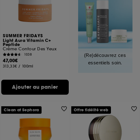
SUMMER FRIDAYS
Light Aura Vitamin C+
Peptide
Crème Contour Des Yeux
1038
(Re)découvrez ces
47,00€
essentiels soin.
313,33€
/
100ml
Ajouter au panier
Clean at Sephora
Offre fidélité web