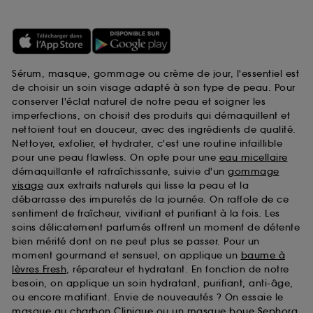
Sérum, masque, gommage ou crème de jour, l'essentiel est
de choisir un soin visage adapté à son type de peau. Pour
conserver l'éclat naturel de notre peau et soigner les
imperfections, on choisit des produits qui démaquillent et
nettoient tout en douceur, avec des ingrédients de qualité.
Nettoyer, exfolier, et hydrater, c'est une routine infaillible
pour une peau flawless. On opte pour une
eau micellaire
démaquillante et rafraîchissante, suivie d'un
gommage
visage
aux extraits naturels qui lisse la peau et la
débarrasse des impuretés de la journée. On raffole de ce
sentiment de fraîcheur, vivifiant et purifiant à la fois. Les
soins délicatement parfumés offrent un moment de détente
bien mérité dont on ne peut plus se passer. Pour un
moment gourmand et sensuel, on applique un
baume à
lèvres Fresh
, réparateur et hydratant. En fonction de notre
besoin, on applique un soin hydratant, purifiant, anti-âge,
ou encore matifiant. Envie de nouveautés ? On essaie le
masque au charbon Clinique
ou un
masque boue Sephora