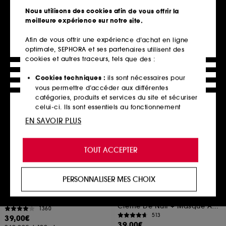
41
1
Nous utilisons des cookies afin de vous offrir la
52,00€
53,00€
meilleure expérience sur notre site.
520,00€
/
100ml
Afin de vous offrir une expérience d’achat en ligne
optimale, SEPHORA et ses partenaires utilisent des
cookies et autres traceurs, tels que des :
Ajouter au panier
Ajouter au panier
Cookies techniques :
ils sont nécessaires pour
vous permettre d’accéder aux différentes
catégories, produits et services du site et sécuriser
Clean at Sephora
Clean at Sephora
celui-ci. Ils sont essentiels au fonctionnement
technique du site et ne peuvent être désactivés.
EN SAVOIR PLUS
Cookies de personnalisation :
ils nous permettent
de vous offrir une expérience enrichie et
TOUT ACCEPTER
personnalisée en vous recommandant des
produits, des services et des contenus qui
répondent au mieux à vos préférences, et de vous
PERSONNALISER MES CHOIX
proposer des offres promotionnelles adaptées à
GLOW RECIPE
OLEHENRIKSEN
Guava Vitamin C
Après Skin Multi-Use Rich
votre profil.
Rescue Crème
Gel crémeux éclaircissant pour les yeux
Crème De Nuit + Masque Aux Céramides
1360
Cookies réseaux sociaux et publicité :
ils sont
513
39,00€
utilisés pour vous présenter du contenu susceptible
39,00€