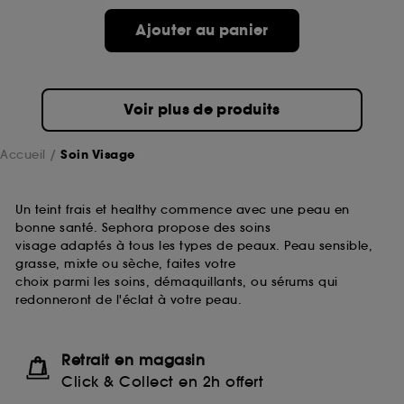
passe.
Ajouter au panier
A l'exception des cookies techniques, le dépôt et la
lecture de ces traceurs requiert votre accord. Vous
pouvez personnaliser vos choix concernant le dépôt
Voir plus de produits
de ces cookies grâce au bouton "personnaliser mes
choix" ci-dessous ou décider de "tout accepter".
Sephora pourra associer les informations de
Accueil
Soin Visage
navigation collectées par ces Cookies, pour les
finalités acceptées, avec les données personnelles
collectées ou générées lors de votre activité en ligne
Un teint frais et healthy commence avec une peau en
ou en magasin. Pour refuser tous les cookies, cliques
bonne santé. Sephora propose des soins
sur "continuer sans accepter". Voous pouvez à tout
visage adaptés à tous les types de peaux. Peau sensible,
moment choisir de retirer votrte consentement. Si vous
grasse, mixte ou sèche, faites votre
souhaitez obtenir plus d'information sur les cookies
choix parmi les soins, démaquillants, ou sérums qui
utilisés,
cliquez
ici
.
redonneront de l'éclat à votre peau.
Retrait en magasin
Click & Collect en 2h offert