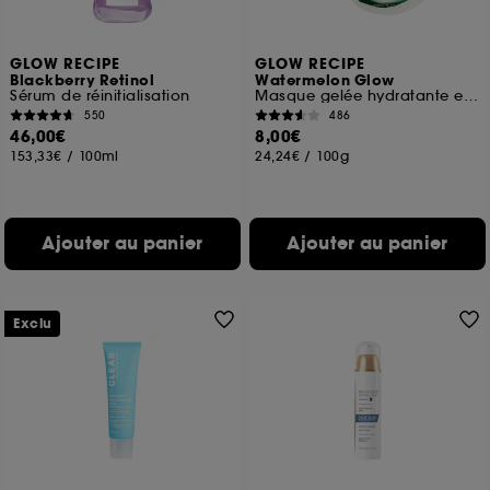
GLOW RECIPE
GLOW RECIPE
Blackberry Retinol
Watermelon Glow
Sérum de réinitialisation
Masque gelée hydratante et apaisante
550
486
46,00€
8,00€
153,33€
/
100ml
24,24€
/
100g
Ajouter au panier
Ajouter au panier
Exclu