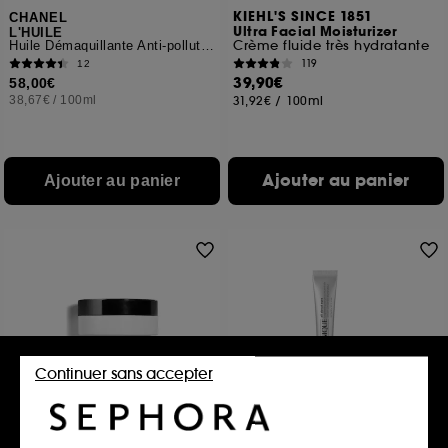
KIEHL'S SINCE 1851
CHANEL
Ultra Facial Moisturizer
L'HUILE
Crème fluide très hydratante
Huile Démaquillante Anti-pollution
119
12
39,90€
58,00€
38,67€
/
100ml
31,92€
/
100ml
Ajouter au panier
Ajouter au panier
Continuer sans accepter
CLINIQUE
CHANEL
All about eyes
HYDRA BEAUTY NUTRITION
Sérum Concentré Illuminateur
Baume Nourrissant Lèvres