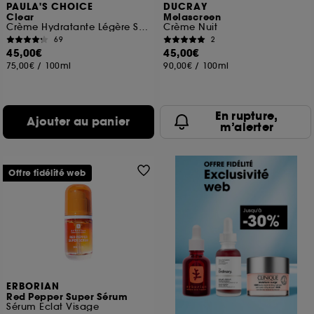
PAULA'S CHOICE
DUCRAY
Clear
Melascreen
Crème Hydratante Légère SPF 30+
Crème Nuit
69
2
45,00€
45,00€
75,00€
/
100ml
90,00€
/
100ml
En rupture,
Ajouter au panier
m’alerter
Offre fidélité web
ERBORIAN
Red Pepper Super Sérum
Sérum Eclat Visage