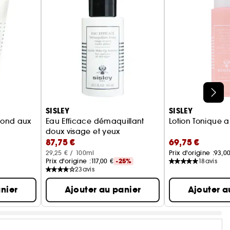
SISLEY
SISLEY
ofond aux
Eau Efficace démaquillant
Lotion Tonique a
doux visage et yeux
87,75 €
69,75 €
29,25 € / 100ml
Prix d'origine :
93,0
Prix d'origine :
117,00 €
-25%
18
avis
23
avis
nier
Ajouter au panier
Ajouter a