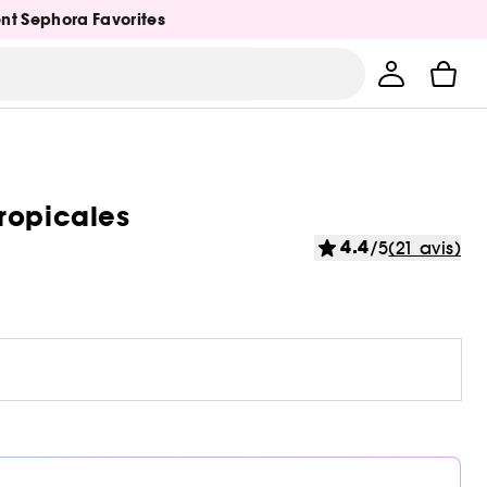
ent Sephora Favorites
ropicales
4.4
/5
(21 avis)