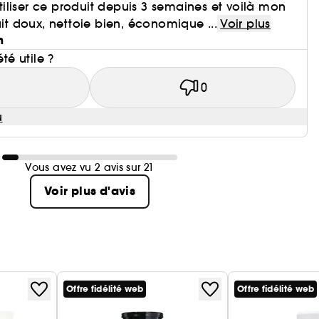
liser ce produit depuis 3 semaines et voilà mon
uit doux, nettoie bien, économique ...
Voir plus
n
été utile ?
1
0
u
Vous avez vu 2 avis sur 21
Voir plus d'avis
Offre fidélité web
Offre fidélité web