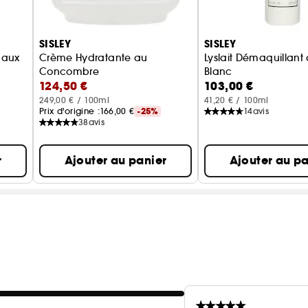
SISLEY
SISLEY
 aux
Crème Hydratante au
Lyslait Démaquillant 
Concombre
Blanc
124,50 €
103,00 €
249,00 € / 100ml
41,20 € / 100ml
Prix d'origine :
166,00 €
-25%
14
avis
38
avis
r
Ajouter au panier
Ajouter au pa