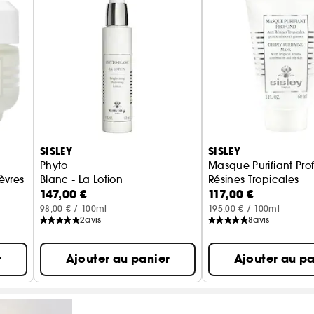
SISLEY
SISLEY
Phyto
Masque Purifiant Pr
èvres
Blanc - La Lotion
Résines Tropicales
147,00 €
117,00 €
98,00 € / 100ml
195,00 € / 100ml
2
avis
8
avis
r
Ajouter au panier
Ajouter au pa