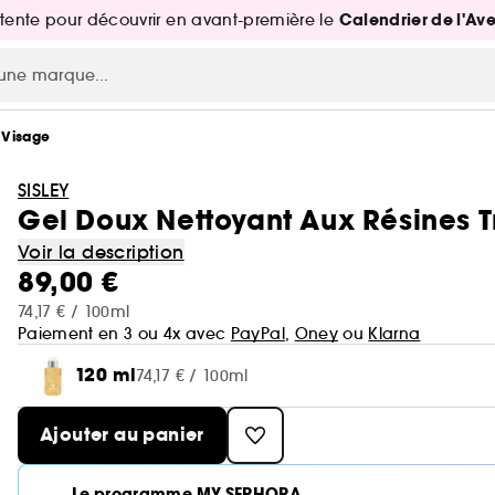
Calendrier de l'Av
attente pour découvrir en avant-première le
 Visage
SISLEY
Gel Doux Nettoyant Aux Résines T
Voir la description
89,00 €
74,17 € / 100ml
Paiement en 3 ou 4x avec
PayPal
,
Oney
ou
Klarna
120 ml
74,17 € / 100ml
Ajouter au panier
Le programme MY SEPHORA