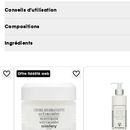
Parfaitement nette, la peau « respire », les impureté
Conseils d'utilisation
nettoyés. Le teint retrouve fraîcheur et luminosité
Compositions
Ingrédients
Offre fidélité web