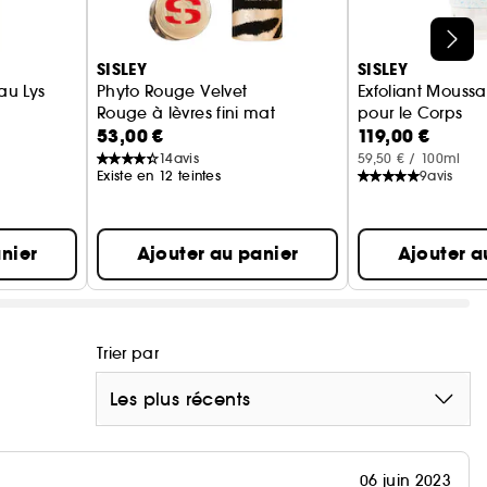
SISLEY
SISLEY
au Lys
Phyto Rouge Velvet
Exfoliant Moussa
Rouge à lèvres fini mat
pour le Corps
53,00 €
119,00 €
14
avis
59,50 € / 100ml
Existe en 12 teintes
9
avis
nier
Ajouter au panier
Ajouter a
Trier par
Les plus récents
06 juin 2023