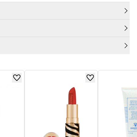
s et l’excès de sébum sont éliminés, les pores sont
. Sans savon. Non comédogène.