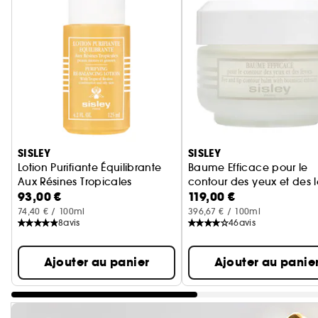
Ignorer le carrousel produits
SISLEY
SISLEY
Lotion Purifiante Équilibrante
Baume Efficace pour le
Aux Résines Tropicales
contour des yeux et des l
93,00 €
119,00 €
74,40 € / 100ml
396,67 € / 100ml
8
avis
46
avis
Ajouter au panier
Ajouter au panie