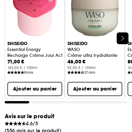
TESTÉ DERMATOLOGIQUEMENT.
Ignorer le carrousel produits
SHISEIDO
SHISEIDO
S
Essential Energy
WASO
Es
Recharge Crème Jour Activatrice d'Hydratation SPF20
Crème ultra hydratante
Cr
71,00 €
46,00 €
8
142,00 € / 100ml
92,00 € / 100ml
16
8
avis
37
avis
Ajouter au panier
Ajouter au panier
Avis sur le produit
4.6/5
(556 avis sur le produit)