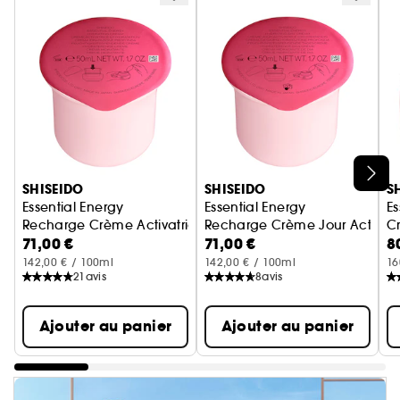
Ignorer le carrousel produits
SHISEIDO
SHISEIDO
S
Essential Energy
Essential Energy
Es
Recharge Crème Activatrice d'Hydratation
Recharge Crème Jour Activatri
Cr
71,00 €
71,00 €
8
142,00 € / 100ml
142,00 € / 100ml
16
21
avis
8
avis
Ajouter au panier
Ajouter au panier