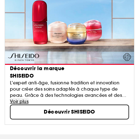
Découvrir la marque
SHISEIDO
L'expert anti-âge, fusionne tradition et innovation
pour créer des soins adaptés à chaque type de
peau. Grâce à des technologies avancées et des
ingrédients de haute qualité, la marque propose
Voir plus
des formulations qui allient science et sensorialité.
Découvrir SHISEIDO
Shiseido transforme chaque application en un
véritable moment de bien-être.