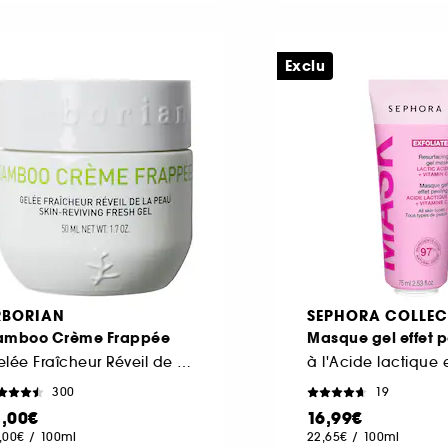
Exclu
RBORIAN
SEPHORA COLLEC
amboo Crème Frappée
Masque gel effet p
Gelée Fraîcheur Réveil de la Peau
300
19
1,00€
16,99€
,00€
/
100ml
22,65€
/
100ml