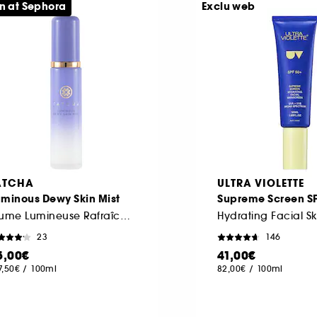
n at Sephora
Exclu web
ATCHA
ULTRA VIOLETTE
uminous Dewy Skin Mist
Supreme Screen S
Brume Lumineuse Rafraîchissante
Hydrating Facial S
23
146
5,00€
41,00€
7,50€
/
100ml
82,00€
/
100ml