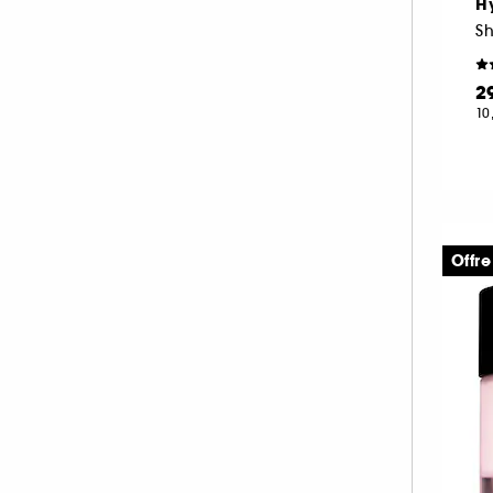
H
HERMÈS (3)
HISMILE (6)
HUGO BOSS (2)
2
ILIA (6)
10
INDIE LEE (1)
INNISFREE (18)
INSTITUT ESTHEDERM (26)
INVISIBOBBLE (4)
Offre
ISLE OF PARADISE (10)
JACADI (3)
JEAN PAUL GAULTIER (1)
JO MALONE LONDON (1)
KÉRASTASE (3)
KIEHL'S SINCE 1851 (56)
KLORANE (9)