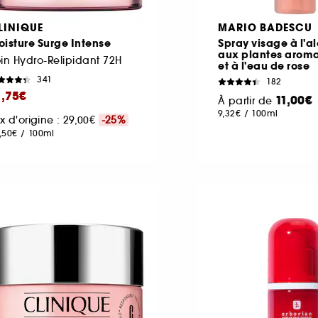
LINIQUE
MARIO BADESCU
isture Surge Intense
Spray visage à l'al
aux plantes arom
in Hydro-Relipidant 72H
et à l'eau de rose
341
182
1,75€
11,00€
À partir de
9,32€
/
100ml
ix d'origine : 29,00€
-25%
,50€
/
100ml