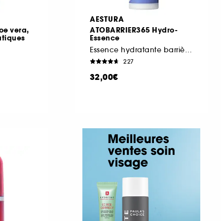
AESTURA
oe vera,
ATOBARRIER365 Hydro-
atiques
Essence
Essence hydratante barrière hydratation
227
32,00€