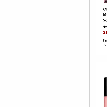
KORA ORGANICS (4)
C
KOSAS (3)
Mo
LA MER (54)
So
LANCASTER (28)
2
LANCÔME (61)
LANEIGE (31)
Pr
72
LANOLIPS (17)
LA PRAIRIE (55)
LEONOR GREYL (2)
LIGHTINDERM (15)
LIVING PROOF (1)
M.A.C (12)
MAKEUP BY MARIO (2)
MAKE UP ERASER (1)
MARIO BADESCU (26)