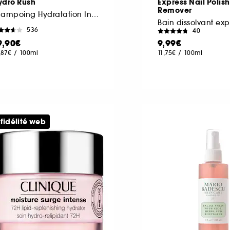
ydro Rush
Express Nail Polish
Remover
Shampoing Hydratation Intense à l'Acide Hyaluronique
Bain dissolvant exp
536
40
9,90€
9,99€
,87€
/
100ml
11,75€
/
100ml
 fidélité web