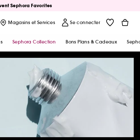
Avent Sephora Favorites
Magasins
et Services
Se connecter
s
Sephora Collection
Bons Plans & Cadeaux
Sepho