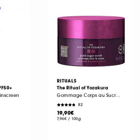
RITUALS
PF50+
The Ritual of Yozakura
kinscreen
Gommage Corps au Sucre Rose
82
19,90€
7,96€
/
100g