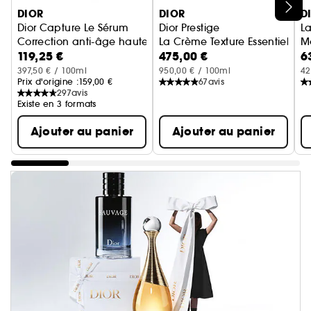
Ignorer le carrousel produits
DIOR
DIOR
D
Dior Capture Le Sérum
Dior Prestige
L
Correction anti-âge haute performance
La Crème Texture Essentielle 
Mo
119,25 €
475,00 €
6
397,50 € / 100ml
950,00 € / 100ml
42
Prix d'origine :
159,00 €
67
avis
297
avis
Existe en 3 formats
Ajouter au panier
Ajouter au panier