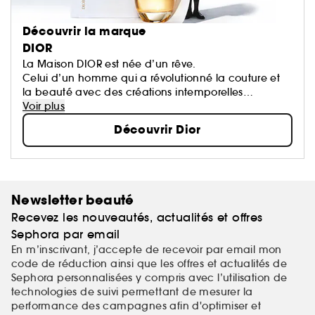
Découvrir la marque
DIOR
La Maison DIOR est née d’un rêve.
Celui d’un homme qui a révolutionné la couture et
la beauté avec des créations intemporelles
devenues des icônes.
Voir plus
Chaque création de la Maison porte une part de
Découvrir Dior
son rêve qui oeuvre pour un monde plus beau et
plus heureux.
Newsletter beauté
Recevez les nouveautés, actualités et offres
Sephora par email
En m’inscrivant, j’accepte de recevoir par email mon
code de réduction ainsi que les offres et actualités de
Sephora personnalisées y compris avec l’utilisation de
technologies de suivi permettant de mesurer la
performance des campagnes afin d'optimiser et