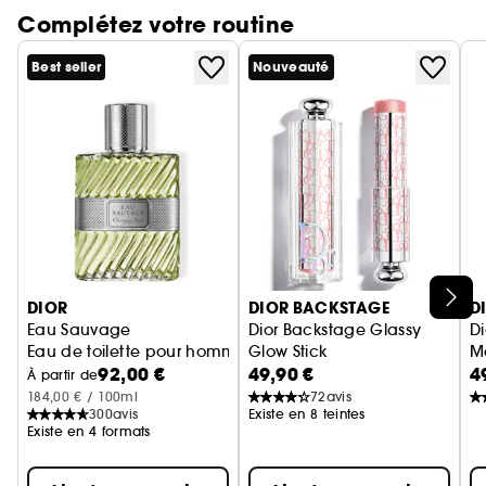
Complétez votre routine
profondément hydratée.
- 82 % des femmes trouvent leur peau plus
Best seller
Nouveauté
fraîche.
- 77 % des femmes trouvent que leur peau plus
éclatante.
* Auto-évaluation sur 60 femmes, résultats après 1
application.
Ignorer le carrousel produits
DIOR
DIOR BACKSTAGE
D
Eau Sauvage
Dior Backstage Glassy
D
Eau de toilette pour homme - Notes fraîches & ensoleillées
Glow Stick
Ma
92,00 €
49,90 €
4
Illuminateur baume iridescent
À partir de
184,00 € / 100ml
72
avis
300
avis
Existe en 8 teintes
Existe en 4 formats