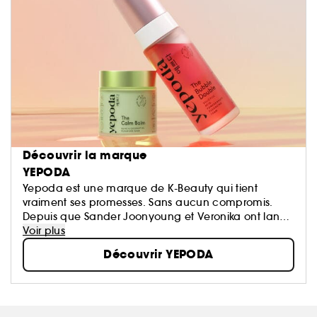
Découvrir la marque
YEPODA
Yepoda est une marque de K-Beauty qui tient
vraiment ses promesses. Sans aucun compromis.
Depuis que Sander Joonyoung et Veronika ont lancé
la marque en 2020, ils se sont donné pour mission de
Voir plus
proposer une innovation coréenne authentique à
Découvrir YEPODA
laquelle vous pouvez faire confiance.