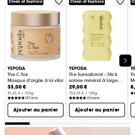
Clean at Sephora
Clean at Sephora
C
Ignorer le carrousel produits
YEPODA
YEPODA
Y
The C-Tox
The Sunsational – Stick
T
Masque d'argile à la vitamine c et au curcuma
solaire minéral à large
M
33,00 €
29,00 €
8
spectre UVA/UVB SPF 30
a
PA+++
41,25 € / 100g
156,76 € / 100g
187
avis
156
avis
Ajouter au panier
Ajouter au panier