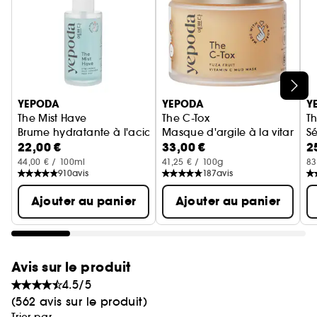
Ignorer le carrousel produits
YEPODA
YEPODA
Y
The Mist Have
The C-Tox
Th
Brume hydratante à l'acide hyaluronique et à la lavande
Masque d'argile à la vitamin
S
22,00 €
33,00 €
2
44,00 € / 100ml
41,25 € / 100g
83
910
avis
187
avis
Ajouter au panier
Ajouter au panier
Avis sur le produit
4.5/5
(562 avis sur le produit)