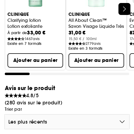
immédiatement après l'utilisation du produit.
Ignorer le carrousel produits
CLINIQUE
CLINIQUE
C
Clarifying lotion
All About Clean™
Ev
Lotion exfoliante
Savon Visage Liquide Très Dou
Cr
33,00 €
31,00 €
8
À partir de
1467
avis
15,50 € / 100ml
17
Existe en 7 formats
2779
avis
Existe en 3 formats
Ajouter au panier
Ajouter au panier
Avis sur le produit
4.8/5
(280 avis sur le produit)
Trier par
Les plus récents