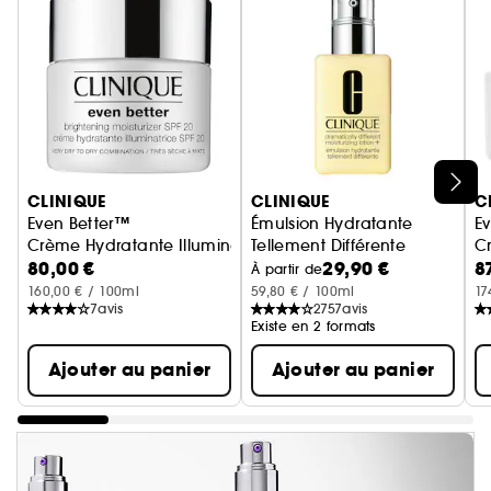
Ignorer le carrousel produits
CLINIQUE
CLINIQUE
C
Even Better™
Émulsion Hydratante
Ev
Crème Hydratante Illuminatrice SPF 20
Tellement Différente
Cr
80,00 €
29,90 €
8
Lotion hydratante
À partir de
160,00 € / 100ml
59,80 € / 100ml
17
7
avis
2757
avis
Existe en 2 formats
Ajouter au panier
Ajouter au panier