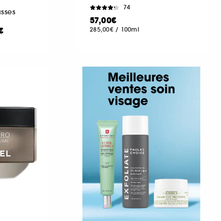
74
sses
57,00€
€
285,00€
/
100ml