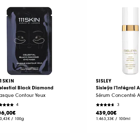
11SKIN
SISLEY
elestial Black Diamond
Sisleÿa l'Intégral 
asque Contour Yeux
Sérum Concentré A
4
3
06,00€
439,00€
0,43€
/
100g
1.463,33€
/
100ml