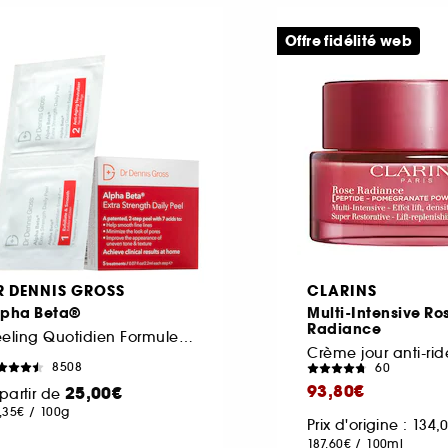
Offre fidélité web
R DENNIS GROSS
CLARINS
lpha Beta®
Multi-Intensive Ro
Radiance
Peeling Quotidien Formule Intense
8508
60
93,80€
25,00€
partir de
,35€
/
100g
Prix d'origine : 134
187,60€
/
100ml