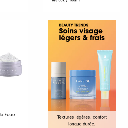
818,00€
/
100ml
Masque Détox Argile Fouettée
Textures légères, confort
longue durée.