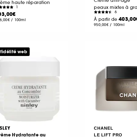
Crème anti-âge
rème haute réparation
peaux mixtes à gra
1
6
03,00€
403,00
À partir de
6,00€
/
100ml
950,00€
/
100ml
 fidélité web
ISLEY
CHANEL
rème Hydratante au
LE LIFT PRO