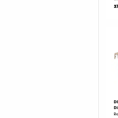
HERMÈS (2)
3
HISMILE (6)
HUGO BOSS (2)
ILIA (6)
INDIE LEE (1)
INNISFREE (18)
INSTITUT ESTHEDERM (26)
INVISIBOBBLE (4)
ISLE OF PARADISE (10)
JACADI (3)
JEAN PAUL GAULTIER (1)
JO MALONE LONDON (1)
KÉRASTASE (3)
D
KIEHL'S SINCE 1851 (56)
Di
KLORANE (9)