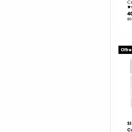
C
KORA ORGANICS (4)
KOSAS (3)
4
80
LA MER (54)
LANCASTER (28)
LANCÔME (61)
LANEIGE (31)
Offre
LANOLIPS (17)
LA PRAIRIE (53)
LEONOR GREYL (2)
LIGHTINDERM (15)
LIVING PROOF (1)
M.A.C (12)
MAKEUP BY MARIO (2)
MAKE UP ERASER (1)
S
MARIO BADESCU (26)
C