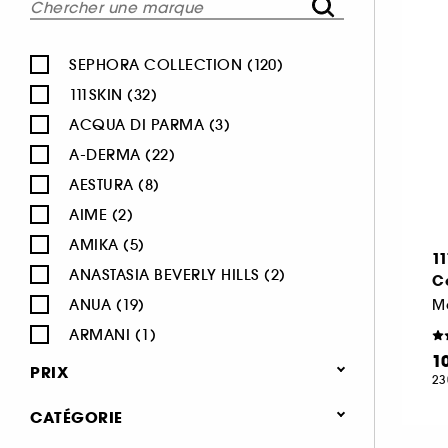
SEPHORA COLLECTION (120)
111SKIN (32)
ACQUA DI PARMA (3)
A-DERMA (22)
AESTURA (8)
AIME (2)
AMIKA (5)
1
ANASTASIA BEVERLY HILLS (2)
C
ANUA (19)
M
ARMANI (1)
1
AUGUSTINUS BADER (26)
PRIX
23
AVENE (47)
CATÉGORIE
BALI BODY (5)