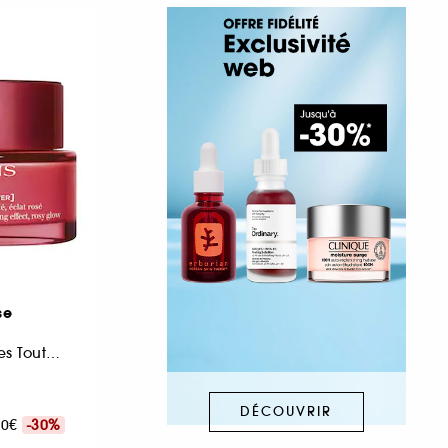
se
Crème jour anti-rides Toutes peaux
DÉCOUVRIR
,00€
-30%