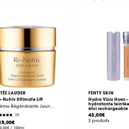
STÉE LAUDER
FENTY SKIN
-Nutriv Ultimate Lift
Hydra Vizor Huez 
hydratante teintée
Crème Régénérante Jeunesse
étui rechargeable
43,00€
10
2 produits
25,00€
0,00€
/
100ml