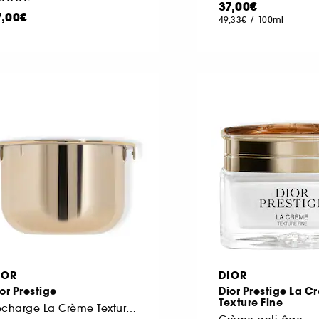
37,00€
7,00€
49,33€
/
100ml
IOR
DIOR
or Prestige
Dior Prestige La C
Texture Fine
Recharge La Crème Texture Riche