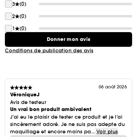
3
(0)
(3)Test d'usage - 33 volontaires. % de satisfaction
2
(0)
après 28 jours.
1
(0)
(4) Les formules de nos protecteurs solaires ont
Donner mon avis
été testées dans des conditions représentatives
de la vie aquatique. Pour en savoir plus
Conditions de publication des avis
fr.nuxe.com.
06 août 2026
VéroniqueJ
Avis de testeur
Un vrai bon produit ambivalent
J’ai eu le plaisir de tester ce produit et je l’ai
sincèrement adoré. Je ne suis pas adepte du
maquillage et encore moins pa...
Voir plus