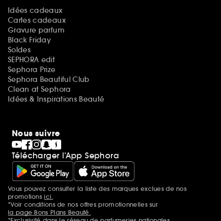
Idées cadeaux
Cartes cadeaux
Gravure parfum
Black Friday
Soldes
SEPHORA edit
Sephora Prize
Sephora Beautiful Club
Clean at Sephora
Idées & Inspirations Beauté
Nous suivre
Télécharger l’App Sephora
Vous pouvez consulter la liste des marques exclues de nos
Mentions additionnelles
promotions
ici.
*Voir conditions de nos offres promotionnelles sur
la page Bons Plans Beauté.
*Exclusivité dans le réseau de parfumeries nationales.