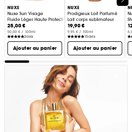
NUXE
NUXE
N
Nuxe Sun Visage
Prodigieux Lait Parfumé
N
Fluide Léger Haute Protection SPF50
Lait corps sublimateur
S
25,00 €
19,90 €
1
50,00 € / 100ml
9,95 € / 100ml
6,
2
avis
15
avis
Ajouter au panier
Ajouter au panier