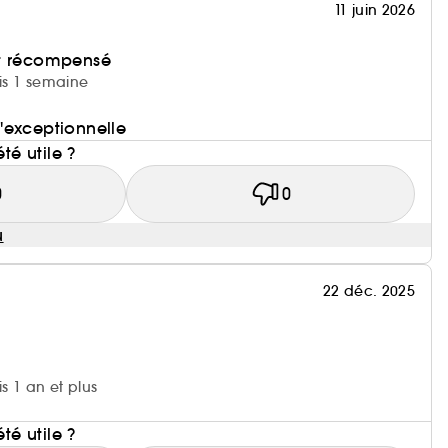
11 juin 2026
et récompensé
uis 1 semaine
 d'exceptionnelle
été utile ?
0
0
u
22 déc. 2025
is 1 an et plus
i
été utile ?