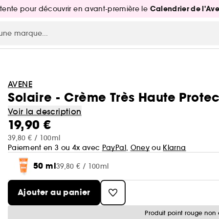
Calendrier de l'Av
attente pour découvrir en avant-première le
AVENE
Solaire - Crème Très Haute Prote
Voir la description
19,90 €
39,80 € / 100ml
Paiement en 3 ou 4x avec
PayPal
,
Oney
ou
Klarna
50 ml
39,80 € / 100ml
Ajouter au panier
Produit point rouge non 