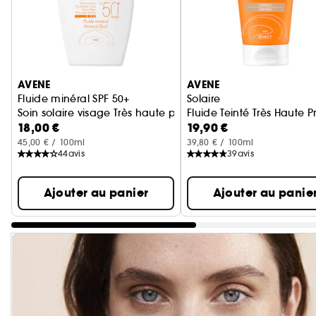
Ignorer le carrousel produits
AVENE
AVENE
Fluide minéral SPF 50+
Solaire
Soin solaire visage Très haute protection
Fluide Teinté Très Haute P
18,00 €
19,90 €
45,00 € / 100ml
39,80 € / 100ml
44
avis
39
avis
Ajouter au panier
Ajouter au panie