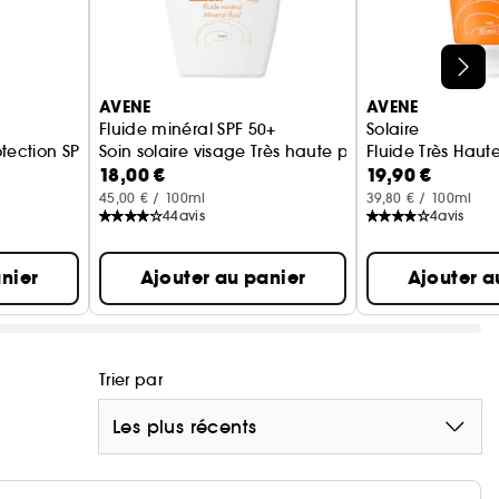
AVENE
AVENE
Fluide minéral SPF 50+
Solaire
tection SPF50+
Soin solaire visage Très haute protection
Fluide Très Haut
18,00 €
19,90 €
45,00 € / 100ml
39,80 € / 100ml
44
avis
4
avis
nier
Ajouter au panier
Ajouter a
Trier par
Les plus récents