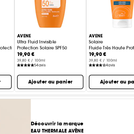
AVENE
AVENE
Ultra Fluid Invisible
Solaire
rotection SPF50+
Protection Solaire SPF50
Fluide Très Haute Pro
19,90 €
19,90 €
39,80 € / 100ml
39,80 € / 100ml
54
avis
4
avis
r
Ajouter au panier
Ajouter au pa
Découvrir la marque
EAU THERMALE AVÈNE