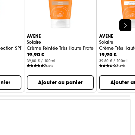
AVENE
AVENE
Solaire
Solaire
tection SPF50+
Crème Teintée Très Haute Protection SPF50+
Crème Très Haut
19,90 €
19,90 €
39,80 € / 100ml
39,80 € / 100ml
2
avis
3
avis
nier
Ajouter au panier
Ajouter a