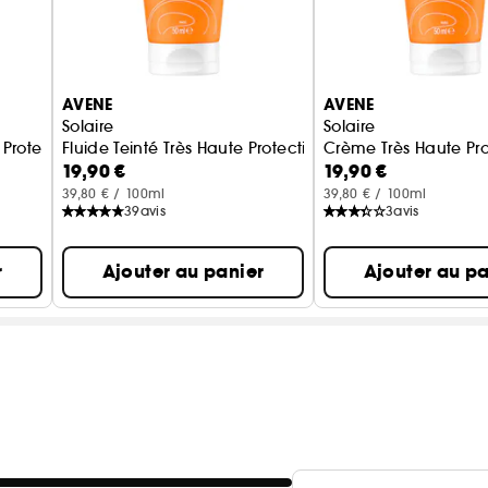
AVENE
AVENE
Solaire
Solaire
 Protection SPF50+
Fluide Teinté Très Haute Protection SPF50+
Crème Très Haute Pro
19,90 €
19,90 €
39,80 € / 100ml
39,80 € / 100ml
39
avis
3
avis
r
Ajouter au panier
Ajouter au pa