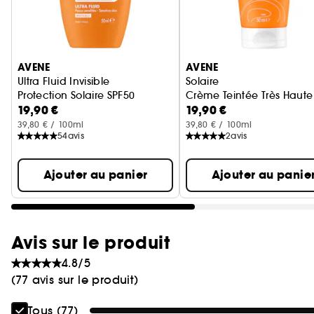
Ignorer le carrousel produits
AVENE
AVENE
Ultra Fluid Invisible
Solaire
Protection Solaire SPF50
Crème Teintée Très Haute
19,90 €
19,90 €
39,80 € / 100ml
39,80 € / 100ml
54
avis
2
avis
Ajouter au panier
Ajouter au panie
Avis sur le produit
4.8/5
(77 avis sur le produit)
Tous (77)