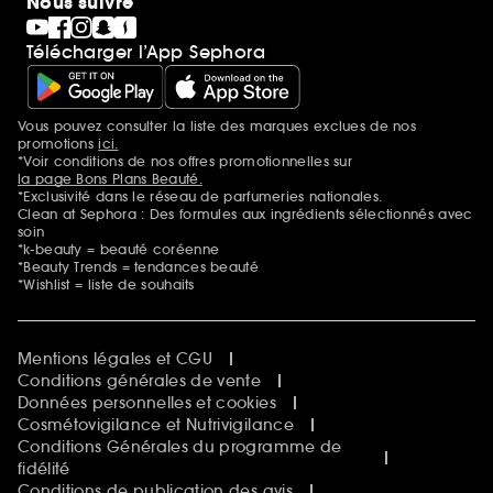
Nous suivre
Télécharger l’App Sephora
Vous pouvez consulter la liste des marques exclues de nos
Mentions additionnelles
promotions
ici.
*Voir conditions de nos offres promotionnelles sur
la page Bons Plans Beauté.
*Exclusivité dans le réseau de parfumeries nationales.
Clean at Sephora : Des formules aux ingrédients sélectionnés avec
soin
*k-beauty = beauté coréenne
*Beauty Trends = tendances beauté
*Wishlist = liste de souhaits
Mentions légales et CGU
Conditions générales de vente
Données personnelles et cookies
Cosmétovigilance et Nutrivigilance
Conditions Générales du programme de
fidélité
Conditions de publication des avis