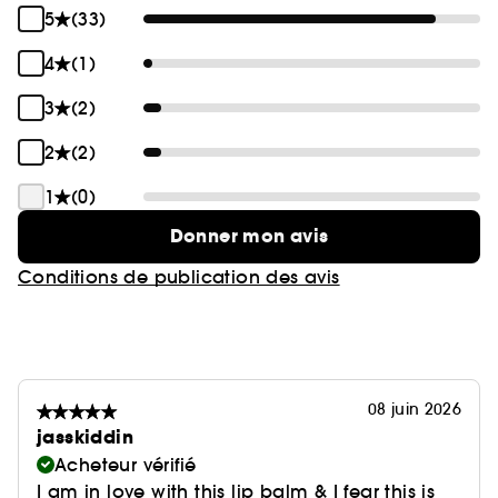
5
(33)
4
(1)
3
(2)
2
(2)
1
(0)
Donner mon avis
Conditions de publication des avis
08 juin 2026
jasskiddin
Acheteur vérifié
I am in love with this lip balm & I fear this is