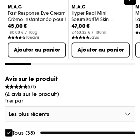
M.A.C
M.A.C
M
Fast Response Eye Cream
Hyper Real Mini
M·
Crème Instantanée pour les Yeux
SerumizerTM Skin
La
45,00 €
47,00 €
3
Balancing Hydration
Serum Hydratant
B
Serum
180,00 € / 100g
7.460,32 € / 100ml
106
avis
5
avis
Ajouter au panier
Ajouter au panier
Avis sur le produit
5/5
(4 avis sur le produit)
Trier par
Les plus récents
Tous (38)