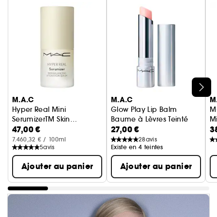
Ignorer le carrousel produits
M.A.C
M.A.C
M
Hyper Real Mini
Glow Play Lip Balm
M
SerumizerTM Skin
Baume à Lèvres Teinté
Mi
47,00 €
27,00 €
3
Balancing Hydration
Serum Hydratant
M
Serum
7.460,32 € / 100ml
28
avis
5
avis
Existe en 4 teintes
Ajouter au panier
Ajouter au panier