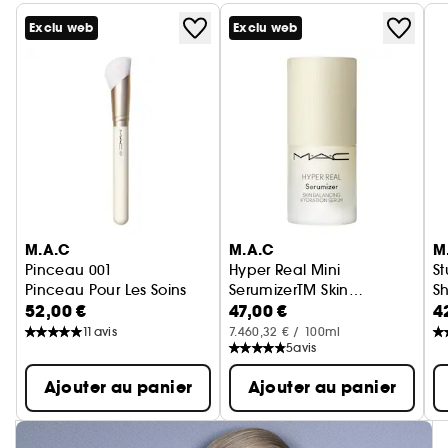
Exclu web
Exclu web
Ignorer le carrousel produits
M.A.C
M.A.C
M
Pinceau 001
Hyper Real Mini
St
Pinceau Pour Les Soins
SerumizerTM Skin
Sh
52,00 €
47,00 €
4
Balancing Hydration
Serum Hydratant
Ba
Serum
11
avis
7.460,32 € / 100ml
5
avis
Ajouter au panier
Ajouter au panier