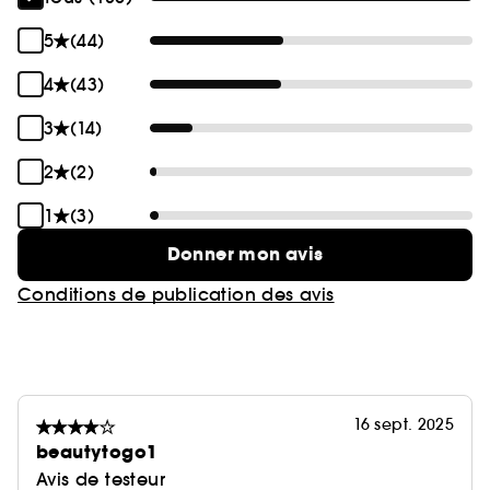
5
(44)
4
(43)
3
(14)
2
(2)
1
(3)
Donner mon avis
Conditions de publication des avis
16 sept. 2025
beautytogo1
Avis de testeur