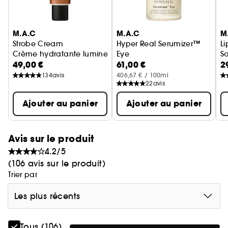
Ophtalmologiquement et dermatologiquement
Ignorer le carrousel produits
testé. Ne cause pas d'acné.
M.A.C
M.A.C
M
Pourquoi on aime cette crème instantanée pour
Strobe Cream
Hyper Real Serumizer™
Li
Crème hydratante lumineuse
Eye
So
les yeux ?
49,00 €
61,00 €
2
Soin contour des yeux 360°
- Hydrate
134
avis
406,67 € / 100ml
- Réduit l'apparence des rides et des ridules
22
avis
- Réduit l'apparence des cernes
Ajouter au panier
Ajouter au panier
- Raffermit
- Testé par des dermatologues
- Testé par des ophtalmologues
Avis sur le produit
- Non-comédogène
4.2/5
(106 avis sur le produit)
Trier par
Les plus récents
Tous (106)