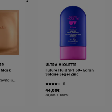
ER
ULTRA VIOLETTE
e Mask
Future Fluid SPF 50+ Ecran
Solaire Léger Zinc
Masque Hydrogel Revitalisant et Hydratant
11
44,00€
88,00€
/
100ml