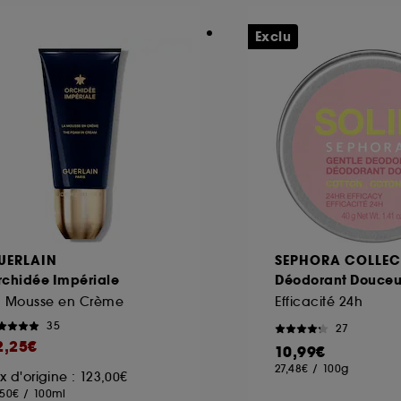
Exclu
UERLAIN
SEPHORA COLLEC
rchidée Impériale
Déodorant Douceu
a Mousse en Crème
Efficacité 24h
35
27
2,25€
10,99€
27,48€
/
100g
ix d'origine : 123,00€
,50€
/
100ml