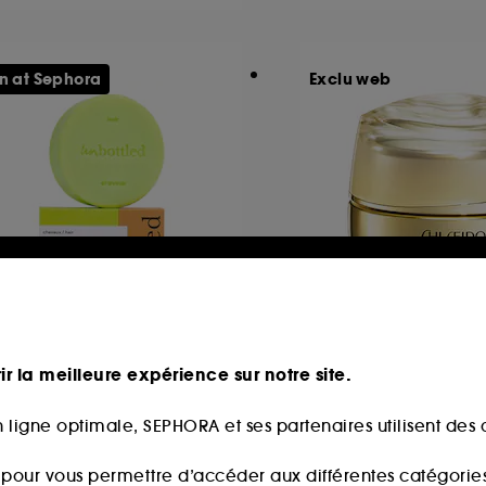
n at Sephora
Exclu web
NBOTTLED
SHISEIDO
hampoing Tout Nu
Vital Perfection
ir la meilleure expérience sur notre site.
heveux Bouclés
Crème Lift Fermeté 
 ligne optimale, SEPHORA et ses partenaires utilisent des c
3
61
5,00€
153,00€
s pour vous permettre d’accéder aux différentes catégories, 
,00€
/
100g
306,00€
/
100ml