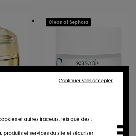
Clean at Sephora
Continuer sans accepter
SEASONLY
Recharge Crème TensioLift
Enrichie
Crème visage raffermissante et liftante
ookies et autres traceurs, tels que des :
72,00€
À partir de
174,00€
/
100ml
produits et services du site et sécuriser