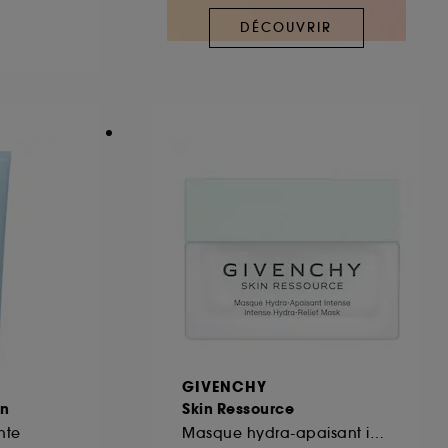
DÉCOUVRIR
ous pouvez personnaliser vos choix concernant
cepter". Sephora pourra associer les
 personnelles collectées ou générées lors
ccepter". Voous pouvez à tout moment choisir
uez
ici
.
GIVENCHY
on
Skin Ressource
nte
Masque hydra-apaisant intense