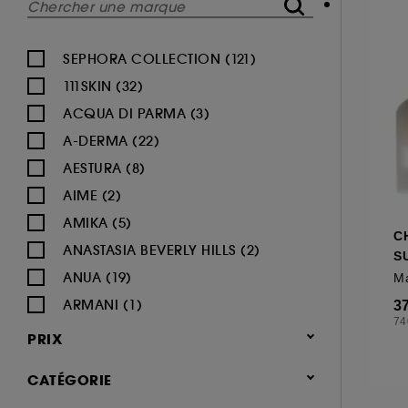
SEPHORA COLLECTION (121)
111SKIN (32)
ACQUA DI PARMA (3)
A-DERMA (22)
AESTURA (8)
AIME (2)
AMIKA (5)
C
ANASTASIA BEVERLY HILLS (2)
S
ANUA (19)
ARMANI (1)
3
74
AUGUSTINUS BADER (26)
PRIX
AVENE (47)
CATÉGORIE
BALI BODY (5)