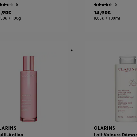
5
6
7,90€
14,90€
,50€
/
100g
8,05€
/
100ml
LARINS
CLARINS
lti-Active
Lait Velours Démaq