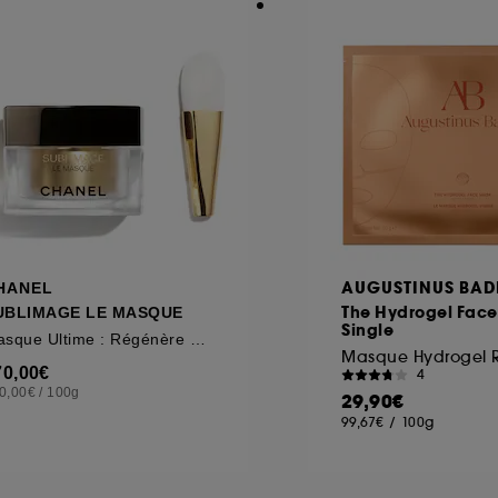
AUGUSTINUS BAD
HANEL
The Hydrogel Fac
UBLIMAGE LE MASQUE
Single
Masque Ultime : Régénère Et Renforce
70,00€
4
0,00€
/
100g
29,90€
99,67€
/
100g