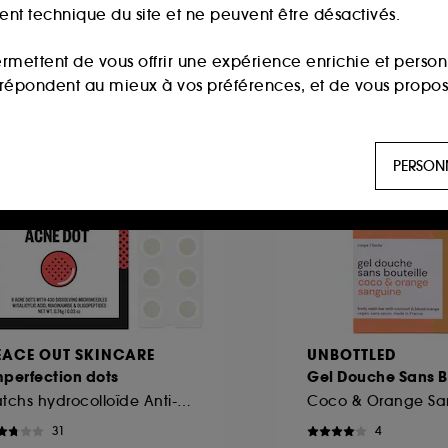
ment technique du site et ne peuvent être désactivés.
ermettent de vous offrir une expérience enrichie et per
i répondent au mieux à vos préférences, et de vous propo
n at Sephora
Clean at Sephora
ls sont utilisés pour vous présenter du contenu susceptible
PERSON
aux, sur la base des pages que vous avez consultées, de votr
 permettent de réaliser des statistiques de fréquentation et
n ligne :
ils nous permettent de lutter notamment contre
EACE OUT SKINCARE
UNBOTTLED
perfection dots
Gel Douche Sans B
es permettant l’affichage et/ou la fourniture de certaines fo
Patchs hydrocolloïde Anti-imperfections
Coco & Orange Sa
de vous faire bénéficier de l’authentification prolongée vo
31
4
saisir à nouveau votre identifiant et mot de passe.