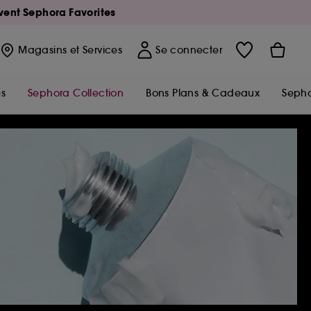
Avent Sephora Favorites
Magasins
et Services
Se connecter
s
Sephora Collection
Bons Plans & Cadeaux
Sepho