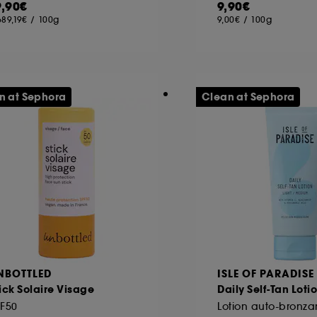
9,90€
9,90€
689,19€
/
100g
9,00€
/
100g
ôt et la lecture de ces traceurs requiert votre accord. V
rsonnaliser mes choix" ci-dessous ou décider de "tout ac
s Cookies, pour les finalités acceptées, avec les données
n at Sephora
Clean at Sephora
ur refuser tous les cookies, cliques sur "continuer sans a
tez obtenir plus d'information sur les cookies utilisés,
cliq
NBOTTLED
ISLE OF PARADISE
ick Solaire Visage
Daily Self-Tan Loti
PF50
Lotion auto-bronza