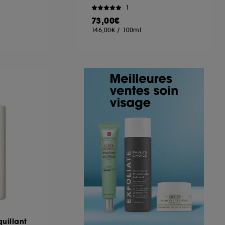
1
73,00€
146,00€
/
100ml
uillant