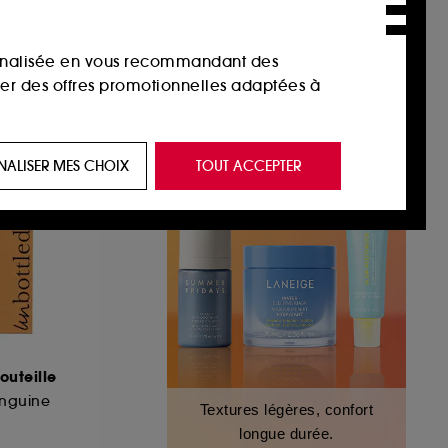
sonnalisée en vous recommandant des
ser des offres promotionnelles adaptées à
 de vous plaire via des publicités, y compris
NALISER MES CHOIX
TOUT ACCEPTER
e navigation, et de l'historique de vos
 de navigation sur notre site afin d’en
 les fraudes aux moyens de paiement et les
outeille
nctionnalités du site, tel que les cookies
nguine
Textures légères, confort
us permettant d’accéder à votre compte lors
longue durée.