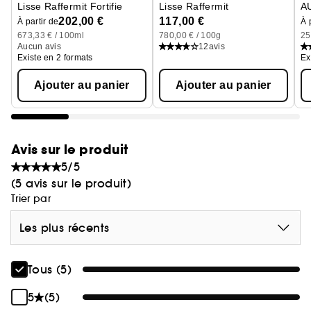
Lisse Raffermit Fortifie
Lisse Raffermit
A
Re
202,00 €
117,00 €
À partir de
À 
673,33 € / 100ml
780,00 € / 100g
25
Aucun avis
12
avis
Existe en 2 formats
Ex
Ajouter au panier
Ajouter au panier
Avis sur le produit
5/5
(5 avis sur le produit)
Trier par
Les plus récents
Tous (5)
5
(5)