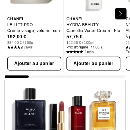
Ignorer le carrousel produits
CHANEL
CHANEL
C
LE LIFT PRO
HYDRA BEAUTY
N
Crème visage, volume, corrige, redessine, repulpe
Camellia Water Cream - Fluide H
A
Re
192,00 €
57,75 €
À 
384,00 € / 100g
192,50 € / 100ml
25
7
avis
Prix d'origine :
77,00 €
11
avis
Ex
Ajouter au panier
Ajouter au panier