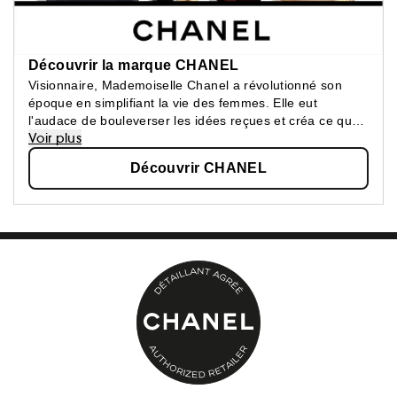
Découvrir la marque CHANEL
Visionnaire, Mademoiselle Chanel a révolutionné son
époque en simplifiant la vie des femmes. Elle eut
l'audace de bouleverser les idées reçues et créa ce que
Voir plus
les femmes attendaient : une beauté épurée, une
élégance confortable.
Découvrir CHANEL