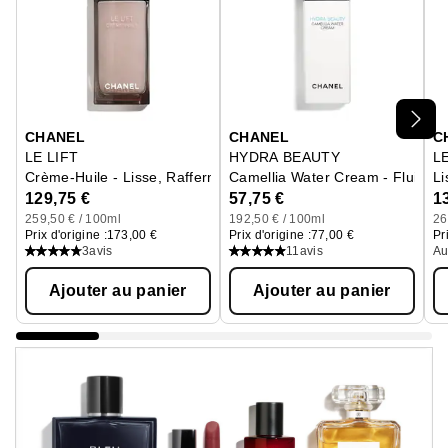
Ignorer le carrousel produits
CHANEL
CHANEL
C
LE LIFT
HYDRA BEAUTY
L
Crème-Huile - Lisse, Raffermit
Camellia Water Cream - Fluide H
Li
129,75 €
57,75 €
1
259,50 € / 100ml
192,50 € / 100ml
26
Prix d'origine :
173,00 €
Prix d'origine :
77,00 €
Pr
3
avis
11
avis
Au
Ajouter au panier
Ajouter au panier