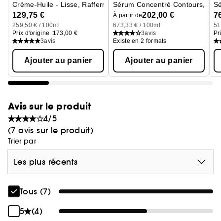
Crème-Huile - Lisse, Raffermit
Sérum Concentré Contours, Corr
Sé
129,75 €
202,00 €
7
À partir de
259,50 € / 100ml
673,33 € / 100ml
51
Prix d'origine :
173,00 €
3
avis
Pr
3
avis
Existe en 2 formats
Ajouter au panier
Ajouter au panier
Avis sur le produit
4/5
(7 avis sur le produit)
Trier par
Les plus récents
Tous (7)
5
(4)