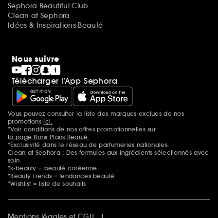
Sephora Beautiful Club
Clean at Sephora
Idées & Inspirations Beauté
Nous suivre
Télécharger l’App Sephora
Vous pouvez consulter la liste des marques exclues de nos
Mentions additionnelles
promotions
ici.
*Voir conditions de nos offres promotionnelles sur
la page Bons Plans Beauté.
*Exclusivité dans le réseau de parfumeries nationales.
Clean at Sephora : Des formules aux ingrédients sélectionnés avec
soin
*k-beauty = beauté coréenne
*Beauty Trends = tendances beauté
*Wishlist = liste de souhaits
Mentions légales et CGU