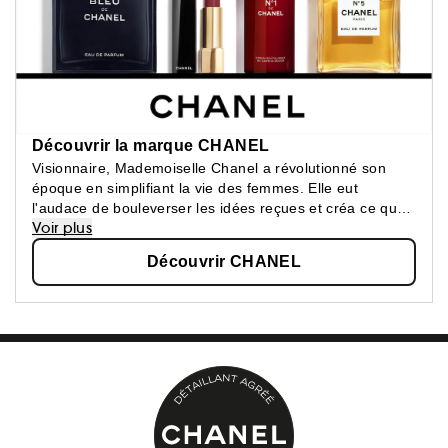
Découvrir la marque CHANEL
Visionnaire, Mademoiselle Chanel a révolutionné son
époque en simplifiant la vie des femmes. Elle eut
l'audace de bouleverser les idées reçues et créa ce que
Voir plus
les femmes attendaient : une beauté épurée, une
élégance confortable.
Découvrir CHANEL